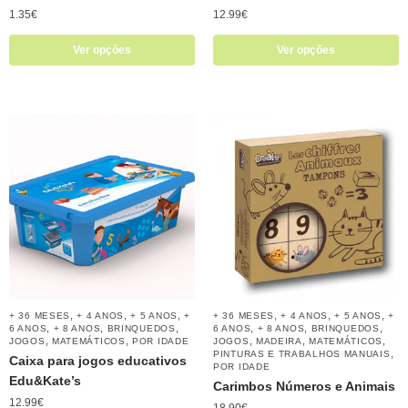
1.35
€
12.99
€
Ver opções
Ver opções
,
,
,
,
,
,
+ 36 MESES
+ 4 ANOS
+ 5 ANOS
+
+ 36 MESES
+ 4 ANOS
+ 5 ANOS
+
,
,
,
,
,
,
6 ANOS
+ 8 ANOS
BRINQUEDOS
6 ANOS
+ 8 ANOS
BRINQUEDOS
,
,
,
,
,
JOGOS
MATEMÁTICOS
POR IDADE
JOGOS
MADEIRA
MATEMÁTICOS
,
PINTURAS E TRABALHOS MANUAIS
Caixa para jogos educativos
POR IDADE
Edu&Kate’s
Carimbos Números e Animais
12.99
€