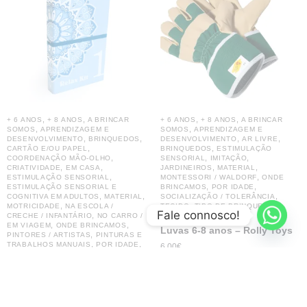
,
,
,
,
+ 6 ANOS
+ 8 ANOS
A BRINCAR
+ 6 ANOS
+ 8 ANOS
A BRINCAR
,
,
SOMOS
APRENDIZAGEM E
SOMOS
APRENDIZAGEM E
,
,
,
,
DESENVOLVIMENTO
BRINQUEDOS
DESENVOLVIMENTO
AR LIVRE
,
,
CARTÃO E/OU PAPEL
BRINQUEDOS
ESTIMULAÇÃO
,
,
,
COORDENAÇÃO MÃO-OLHO
SENSORIAL
IMITAÇÃO
,
,
,
,
CRIATIVIDADE
EM CASA
JARDINEIROS
MATERIAL
,
,
ESTIMULAÇÃO SENSORIAL
MONTESSORI / WALDORF
ONDE
,
,
ESTIMULAÇÃO SENSORIAL E
BRINCAMOS
POR IDADE
,
,
,
COGNITIVA EM ADULTOS
MATERIAL
SOCIALIZAÇÃO / TOLERÂNCIA
,
,
,
MOTRICIDADE
NA ESCOLA /
TECIDO
TIPO DE BRINQUEDO
Fale connosco!
,
CRECHE / INFANTÁRIO
NO CARRO /
VERÃO
,
,
EM VIAGEM
ONDE BRINCAMOS
Luvas 6-8 anos – Rolly Toys
,
PINTORES / ARTISTAS
PINTURAS E
,
,
TRABALHOS MANUAIS
POR IDADE
6.00
€
,
,
TIPO DE BRINQUEDO
UTILIDADES
VIAGEM
Adicionar
Kit de Pintura Relax
5.24
€