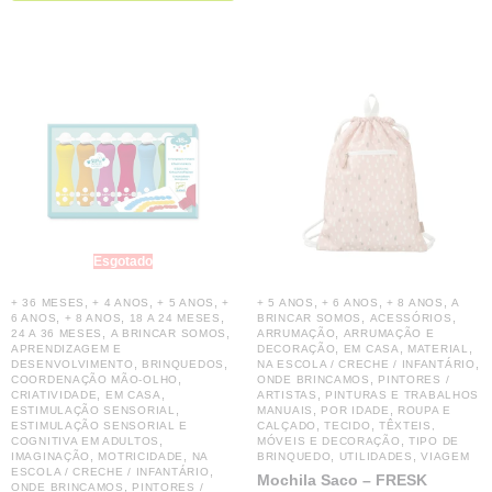
Esgotado
,
,
,
,
,
,
+ 36 MESES
+ 4 ANOS
+ 5 ANOS
+
+ 5 ANOS
+ 6 ANOS
+ 8 ANOS
A
,
,
,
,
,
6 ANOS
+ 8 ANOS
18 A 24 MESES
BRINCAR SOMOS
ACESSÓRIOS
,
,
,
24 A 36 MESES
A BRINCAR SOMOS
ARRUMAÇÃO
ARRUMAÇÃO E
,
,
,
APRENDIZAGEM E
DECORAÇÃO
EM CASA
MATERIAL
,
,
,
DESENVOLVIMENTO
BRINQUEDOS
NA ESCOLA / CRECHE / INFANTÁRIO
,
,
COORDENAÇÃO MÃO-OLHO
ONDE BRINCAMOS
PINTORES /
,
,
,
CRIATIVIDADE
EM CASA
ARTISTAS
PINTURAS E TRABALHOS
,
,
,
ESTIMULAÇÃO SENSORIAL
MANUAIS
POR IDADE
ROUPA E
,
,
ESTIMULAÇÃO SENSORIAL E
CALÇADO
TECIDO
TÊXTEIS,
,
,
COGNITIVA EM ADULTOS
MÓVEIS E DECORAÇÃO
TIPO DE
,
,
,
,
IMAGINAÇÃO
MOTRICIDADE
NA
BRINQUEDO
UTILIDADES
VIAGEM
,
ESCOLA / CRECHE / INFANTÁRIO
Mochila Saco – FRESK
,
ONDE BRINCAMOS
PINTORES /