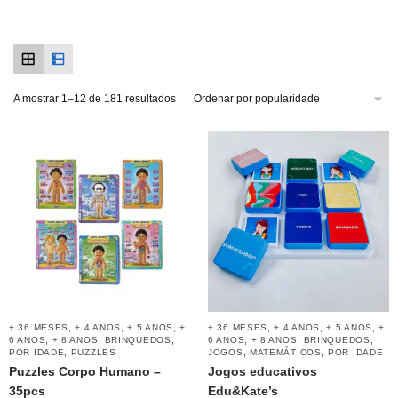
A mostrar 1–12 de 181 resultados
,
,
,
,
,
,
+ 36 MESES
+ 4 ANOS
+ 5 ANOS
+
+ 36 MESES
+ 4 ANOS
+ 5 ANOS
+
,
,
,
,
,
,
6 ANOS
+ 8 ANOS
BRINQUEDOS
6 ANOS
+ 8 ANOS
BRINQUEDOS
,
,
,
POR IDADE
PUZZLES
JOGOS
MATEMÁTICOS
POR IDADE
Puzzles Corpo Humano –
Jogos educativos
35pcs
Edu&Kate’s