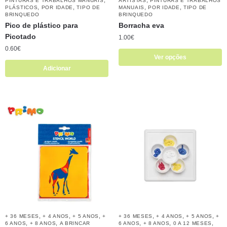
PINTURAS E TRABALHOS MANUAIS
ARTISTAS
PINTURAS E TRABALHOS
,
,
,
,
PLÁSTICOS
POR IDADE
TIPO DE
MANUAIS
POR IDADE
TIPO DE
BRINQUEDO
BRINQUEDO
Pico de plástico para
Borracha eva
Picotado
1.00
€
0.60
€
Ver opções
Adicionar
,
,
,
,
,
,
+ 36 MESES
+ 4 ANOS
+ 5 ANOS
+
+ 36 MESES
+ 4 ANOS
+ 5 ANOS
+
,
,
,
,
,
6 ANOS
+ 8 ANOS
A BRINCAR
6 ANOS
+ 8 ANOS
0 A 12 MESES