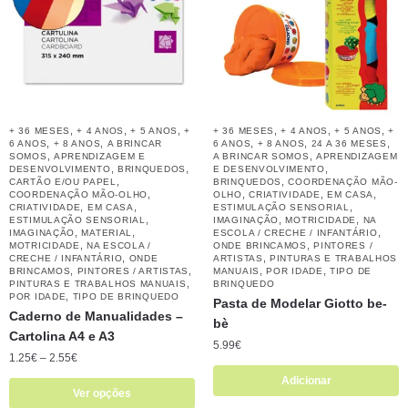
,
,
,
,
,
,
+ 36 MESES
+ 4 ANOS
+ 5 ANOS
+
+ 36 MESES
+ 4 ANOS
+ 5 ANOS
+
,
,
,
,
,
6 ANOS
+ 8 ANOS
A BRINCAR
6 ANOS
+ 8 ANOS
24 A 36 MESES
,
,
SOMOS
APRENDIZAGEM E
A BRINCAR SOMOS
APRENDIZAGEM
,
,
,
DESENVOLVIMENTO
BRINQUEDOS
E DESENVOLVIMENTO
,
,
CARTÃO E/OU PAPEL
BRINQUEDOS
COORDENAÇÃO MÃO-
,
,
,
,
COORDENAÇÃO MÃO-OLHO
OLHO
CRIATIVIDADE
EM CASA
,
,
,
CRIATIVIDADE
EM CASA
ESTIMULAÇÃO SENSORIAL
,
,
,
ESTIMULAÇÃO SENSORIAL
IMAGINAÇÃO
MOTRICIDADE
NA
,
,
,
IMAGINAÇÃO
MATERIAL
ESCOLA / CRECHE / INFANTÁRIO
,
,
MOTRICIDADE
NA ESCOLA /
ONDE BRINCAMOS
PINTORES /
,
,
CRECHE / INFANTÁRIO
ONDE
ARTISTAS
PINTURAS E TRABALHOS
,
,
,
,
BRINCAMOS
PINTORES / ARTISTAS
MANUAIS
POR IDADE
TIPO DE
,
PINTURAS E TRABALHOS MANUAIS
BRINQUEDO
,
POR IDADE
TIPO DE BRINQUEDO
Pasta de Modelar Giotto be-
Caderno de Manualidades –
bè
Cartolina A4 e A3
5.99
€
1.25
€
–
2.55
€
Adicionar
Ver opções