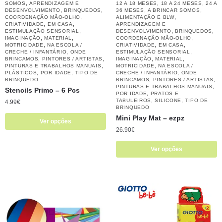
,
,
,
SOMOS
APRENDIZAGEM E
12 A 18 MESES
18 A 24 MESES
24 A
,
,
,
,
DESENVOLVIMENTO
BRINQUEDOS
36 MESES
A BRINCAR SOMOS
,
,
COORDENAÇÃO MÃO-OLHO
ALIMENTAÇÃO E BLW
,
,
CRIATIVIDADE
EM CASA
APRENDIZAGEM E
,
,
,
ESTIMULAÇÃO SENSORIAL
DESENVOLVIMENTO
BRINQUEDOS
,
,
,
IMAGINAÇÃO
MATERIAL
COORDENAÇÃO MÃO-OLHO
,
,
,
MOTRICIDADE
NA ESCOLA /
CRIATIVIDADE
EM CASA
,
,
CRECHE / INFANTÁRIO
ONDE
ESTIMULAÇÃO SENSORIAL
,
,
,
,
BRINCAMOS
PINTORES / ARTISTAS
IMAGINAÇÃO
MATERIAL
,
,
PINTURAS E TRABALHOS MANUAIS
MOTRICIDADE
NA ESCOLA /
,
,
,
PLÁSTICOS
POR IDADE
TIPO DE
CRECHE / INFANTÁRIO
ONDE
,
,
BRINQUEDO
BRINCAMOS
PINTORES / ARTISTAS
,
PINTURAS E TRABALHOS MANUAIS
Stencils Primo – 6 Pcs
,
POR IDADE
PRATOS E
,
,
TABULEIROS
SILICONE
TIPO DE
4.99
€
BRINQUEDO
Mini Play Mat – ezpz
Ver opções
26.90
€
Ver opções