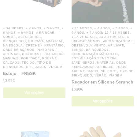
,
,
,
,
,
,
+ 36 MESES
+ 4 ANOS
+ 5 ANOS
+
+ 36 MESES
+ 4 ANOS
+ 5 ANOS
+
,
,
,
,
,
6 ANOS
+ 8 ANOS
A BRINCAR
6 ANOS
+ 8 ANOS
12 A 18 MESES
,
,
,
,
SOMOS
ACESSÓRIOS
18 A 24 MESES
24 A 36 MESES
A
,
,
,
,
BRINQUEDOS
EM CASA
MATERIAL
BRINCAR SOMOS
APRENDIZAGEM E
,
,
,
NA ESCOLA / CRECHE / INFANTÁRIO
DESENVOLVIMENTO
AR LIVRE
,
,
,
ONDE BRINCAMOS
PINTORES /
BANHO
BRINQUEDOS
,
,
ARTISTAS
PINTURAS E TRABALHOS
COORDENAÇÃO MÃO-OLHO
,
,
,
MANUAIS
POR IDADE
ROUPA E
ESTIMULAÇÃO SENSORIAL
,
,
,
,
CALÇADO
TECIDO
TIPO DE
JARDINEIROS
MATERIAL
ONDE
,
,
,
,
BRINQUEDO
UTILIDADES
VIAGEM
BRINCAMOS
POR IDADE
PRAIA,
,
,
AREIA E BANHO
SILICONE
TIPO DE
Estojo – FRESK
,
,
BRINQUEDO
VERÃO
VIAGEM
13.95
€
Regador em Silicone Scrunch
16.90
€
Ver opções
Ver opções