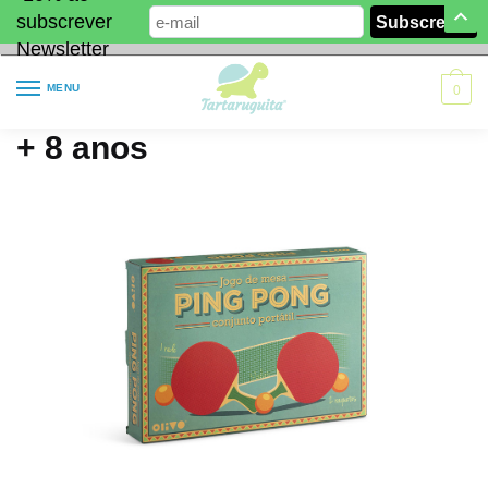
subscrever
Newsletter
MENU
0
+ 8 anos