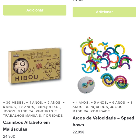
18.90
€
Adicionar
Adicionar
,
,
,
,
,
,
+ 36 MESES
+ 4 ANOS
+ 5 ANOS
+
+ 4 ANOS
+ 5 ANOS
+ 6 ANOS
+ 8
,
,
,
,
,
,
6 ANOS
+ 8 ANOS
BRINQUEDOS
ANOS
BRINQUEDOS
JOGOS
,
,
,
JOGOS
MADEIRA
PINTURAS E
MADEIRA
POR IDADE
,
TRABALHOS MANUAIS
POR IDADE
Arcos de Velocidade – Speed
Carimbos Alfabeto em
bows
Maiúsculas
22.99
€
24.90
€