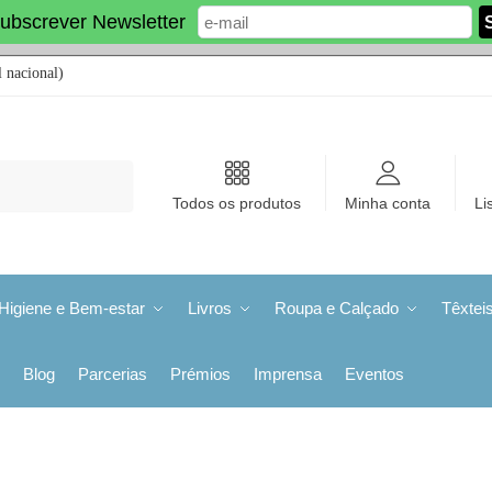
ubscrever Newsletter
 nacional)
Todos os produtos
Minha conta
Li
Higiene e Bem-estar
Livros
Roupa e Calçado
Têxtei
Blog
Parcerias
Prémios
Imprensa
Eventos