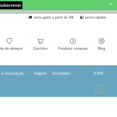
envio grátis a partir de 50€
envios rápidos
sta de desejos
Carrinho
Finalizar compras
Blog
s e Decoração
Viagem
Novidades
0.00
€
0