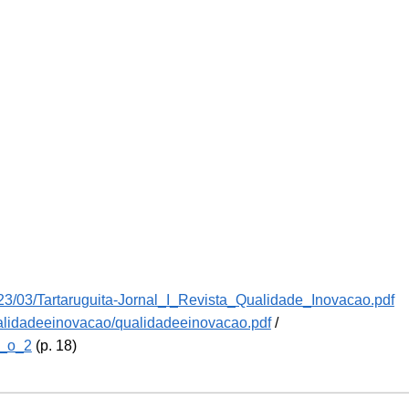
2023/03/Tartaruguita-Jornal_I_Revista_Qualidade_Inovacao.pdf
qualidadeeinovacao/qualidadeeinovacao.pdf
/
r_o_2
(p. 18)