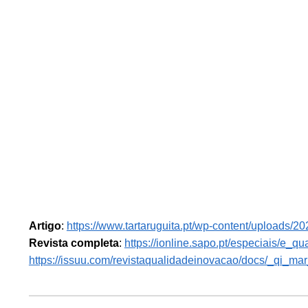
Artigo
:
https://www.tartaruguita.pt/wp-content/uploads/
Revista completa
:
https://ionline.sapo.pt/especiais/e_
https://issuu.com/revistaqualidadeinovacao/docs/_qi_ma