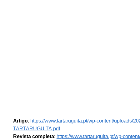
Artigo
:
https://www.tartaruguita.pt/wp-content/uploads/
TARTARUGUITA.pdf
Revista completa
:
https://www.tartaruguita.pt/wp-conte