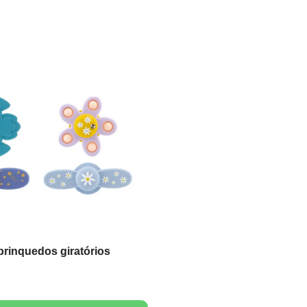
iança
Brinquedo Escada de Jaco
9.90
€
er opções
Ver opções