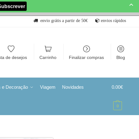
envio grátis a partir de 50€
envios rápidos
sta de desejos
Carrinho
Finalizar compras
Blog
s e Decoração
Viagem
Novidades
0.00
€
0