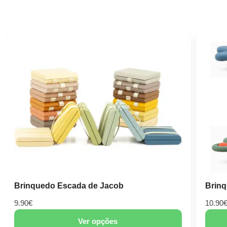
O meu primeiro conjunto de artista
Lápis G
44.90
€
14.90
€
Adicionar