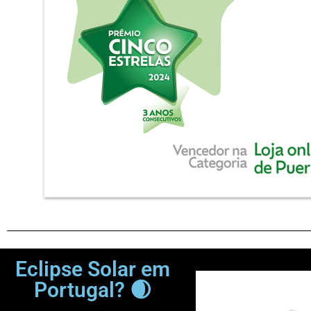
Eclipse Solar em
Portugal? 🌒