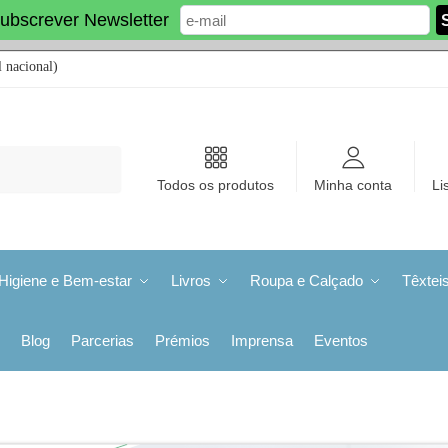
ubscrever Newsletter
 nacional)
Todos os produtos
Minha conta
Li
Higiene e Bem-estar
Livros
Roupa e Calçado
Têxtei
Blog
Parcerias
Prémios
Imprensa
Eventos