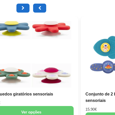
uache
Bata de bebé e cr
12.90
€
Adicionar
V