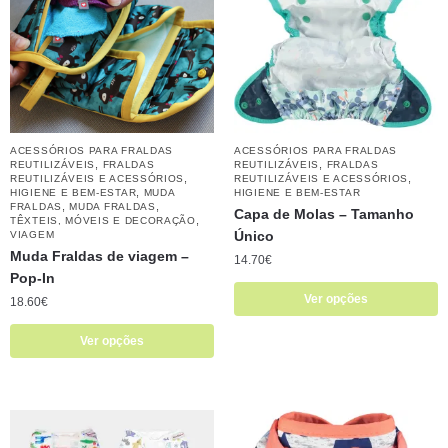
ACESSÓRIOS PARA FRALDAS
ACESSÓRIOS PARA FRALDAS
,
,
REUTILIZÁVEIS
FRALDAS
REUTILIZÁVEIS
FRALDAS
,
,
REUTILIZÁVEIS E ACESSÓRIOS
REUTILIZÁVEIS E ACESSÓRIOS
,
HIGIENE E BEM-ESTAR
MUDA
HIGIENE E BEM-ESTAR
,
,
FRALDAS
MUDA FRALDAS
Capa de Molas – Tamanho
,
TÊXTEIS, MÓVEIS E DECORAÇÃO
Único
VIAGEM
Muda Fraldas de viagem –
14.70
€
Pop-In
Ver opções
18.60
€
Ver opções