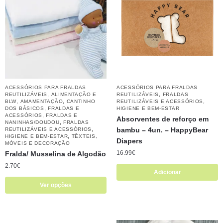
ACESSÓRIOS PARA FRALDAS
ACESSÓRIOS PARA FRALDAS
,
,
REUTILIZÁVEIS
ALIMENTAÇÃO E
REUTILIZÁVEIS
FRALDAS
,
,
,
BLW
AMAMENTAÇÃO
CANTINHO
REUTILIZÁVEIS E ACESSÓRIOS
,
DOS BÁSICOS
FRALDAS E
HIGIENE E BEM-ESTAR
,
ACESSÓRIOS
FRALDAS E
Absorventes de reforço em
,
NANINHAS/DOUDOU
FRALDAS
,
bambu – 4un. – HappyBear
REUTILIZÁVEIS E ACESSÓRIOS
,
HIGIENE E BEM-ESTAR
TÊXTEIS,
Diapers
MÓVEIS E DECORAÇÃO
16.99
€
Fralda/ Musselina de Algodão
2.70
€
Adicionar
Ver opções