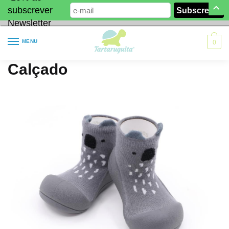
subscrever
Newsletter
MENU
0
Calçado