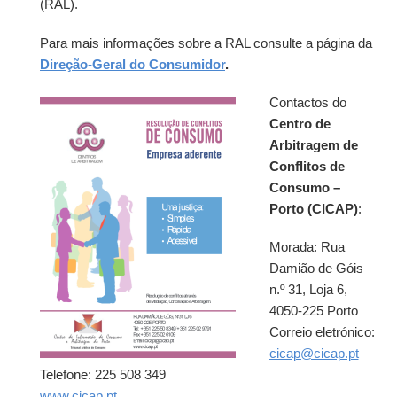
(RAL).
Para mais informações sobre a RAL consulte a página da
Direção-Geral do Consumidor
.
Contactos do
Centro de
Arbitragem de
Conflitos de
Consumo –
Porto (CICAP)
:
Morada: Rua
Damião de Góis
n.º 31, Loja 6,
4050-225 Porto
Correio eletrónico:
cicap@cicap.pt
Telefone: 225 508 349
www.cicap.pt