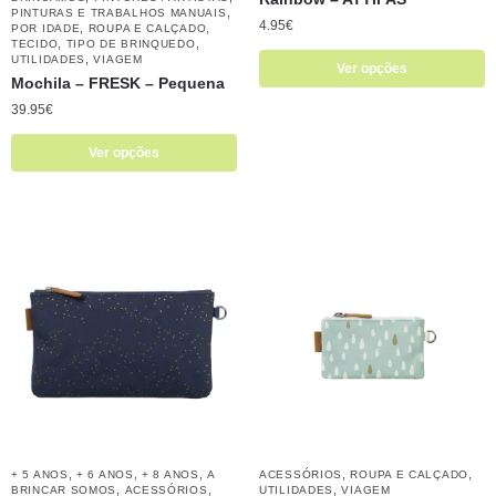
,
PINTURAS E TRABALHOS MANUAIS
4.95
€
,
,
POR IDADE
ROUPA E CALÇADO
,
,
TECIDO
TIPO DE BRINQUEDO
,
UTILIDADES
VIAGEM
Ver opções
Mochila – FRESK – Pequena
39.95
€
Ver opções
,
,
,
,
,
+ 5 ANOS
+ 6 ANOS
+ 8 ANOS
A
ACESSÓRIOS
ROUPA E CALÇADO
,
,
,
BRINCAR SOMOS
ACESSÓRIOS
UTILIDADES
VIAGEM