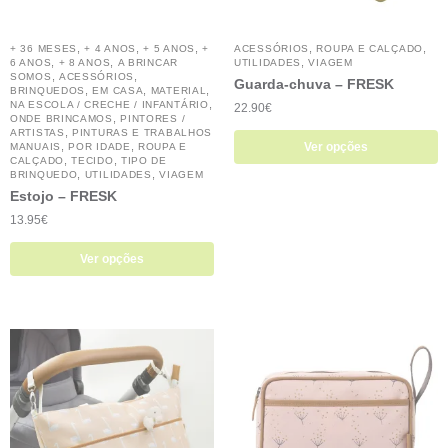
,
,
,
,
,
+ 36 MESES
+ 4 ANOS
+ 5 ANOS
+
ACESSÓRIOS
ROUPA E CALÇADO
,
,
,
6 ANOS
+ 8 ANOS
A BRINCAR
UTILIDADES
VIAGEM
,
,
SOMOS
ACESSÓRIOS
Guarda-chuva – FRESK
,
,
,
BRINQUEDOS
EM CASA
MATERIAL
,
NA ESCOLA / CRECHE / INFANTÁRIO
22.90
€
,
ONDE BRINCAMOS
PINTORES /
,
ARTISTAS
PINTURAS E TRABALHOS
,
,
Ver opções
MANUAIS
POR IDADE
ROUPA E
,
,
CALÇADO
TECIDO
TIPO DE
,
,
BRINQUEDO
UTILIDADES
VIAGEM
Estojo – FRESK
13.95
€
Ver opções