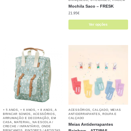
Mochila Saco – FRESK
21.95
€
Ver opções
,
,
,
,
,
+ 5 ANOS
+ 6 ANOS
+ 8 ANOS
A
ACESSÓRIOS
CALÇADO
MEIAS
,
,
,
BRINCAR SOMOS
ACESSÓRIOS
ANTIDERRAPANTES
ROUPA E
,
ARRUMAÇÃO E DECORAÇÃO
EM
CALÇADO
,
,
CASA
MATERIAL
NA ESCOLA /
Meias Antiderrapantes
,
CRECHE / INFANTÁRIO
ONDE
,
,
Rainbow – ATTIPAS
BRINCAMOS
PINTORES / ARTISTAS