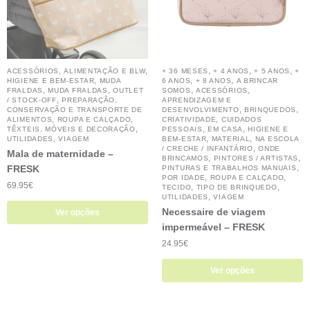
,
,
,
,
,
ACESSÓRIOS
ALIMENTAÇÃO E BLW
+ 36 MESES
+ 4 ANOS
+ 5 ANOS
+
,
,
,
HIGIENE E BEM-ESTAR
MUDA
6 ANOS
+ 8 ANOS
A BRINCAR
,
,
,
,
FRALDAS
MUDA FRALDAS
OUTLET
SOMOS
ACESSÓRIOS
,
/ STOCK-OFF
PREPARAÇÃO,
APRENDIZAGEM E
,
,
CONSERVAÇÃO E TRANSPORTE DE
DESENVOLVIMENTO
BRINQUEDOS
,
,
,
ALIMENTOS
ROUPA E CALÇADO
CRIATIVIDADE
CUIDADOS
,
,
,
TÊXTEIS, MÓVEIS E DECORAÇÃO
PESSOAIS
EM CASA
HIGIENE E
,
,
,
UTILIDADES
VIAGEM
BEM-ESTAR
MATERIAL
NA ESCOLA
,
/ CRECHE / INFANTÁRIO
ONDE
Mala de maternidade –
,
,
BRINCAMOS
PINTORES / ARTISTAS
FRESK
,
PINTURAS E TRABALHOS MANUAIS
,
,
POR IDADE
ROUPA E CALÇADO
69.95
€
,
,
TECIDO
TIPO DE BRINQUEDO
,
UTILIDADES
VIAGEM
Necessaire de viagem
Ver opções
impermeável – FRESK
24.95
€
Ver opções