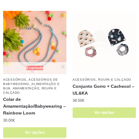
Esgotado
,
,
ACESSÓRIOS
ACESSÓRIOS DE
ACESSÓRIOS
ROUPA E CALÇADO
,
BABYWEARING
ALIMENTAÇÃO E
Conjunto Gorro + Cachecol –
,
,
BLW
AMAMENTAÇÃO
ROUPA E
UL&KA
CALÇADO
Colar de
38.50
€
Amamentação/Babywearing –
Rainbow Loom
Ver opções
30.00
€
Ver opções