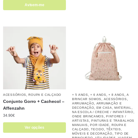
Avisem-me
,
,
,
,
ACESSÓRIOS
ROUPA E CALÇADO
+ 5 ANOS
+ 6 ANOS
+ 8 ANOS
A
,
,
BRINCAR SOMOS
ACESSÓRIOS
Conjunto Gorro + Cachecol –
,
ARRUMAÇÃO
ARRUMAÇÃO E
Affenzahn
,
,
,
DECORAÇÃO
EM CASA
MATERIAL
,
NA ESCOLA / CRECHE / INFANTÁRIO
34.90
€
,
ONDE BRINCAMOS
PINTORES /
,
ARTISTAS
PINTURAS E TRABALHOS
,
,
MANUAIS
POR IDADE
ROUPA E
Ver opções
,
,
CALÇADO
TECIDO
TÊXTEIS,
,
MÓVEIS E DECORAÇÃO
TIPO DE
,
,
BRINQUEDO
UTILIDADES
VIAGEM