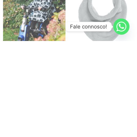
Fale connosco!
,
,
,
,
ACESSÓRIOS
ROUPA
ROUPA E
ACESSÓRIOS
ALIMENTAÇÃO E BLW
,
,
,
CALÇADO
VIAGEM
BABETES
BABETES CURTOS
,
OUTLET / STOCK-OFF
ROUPA E
Poncho impermeável cadeira
CALÇADO
rodas adulto – BundleBean
Bandana Cinza – Playshoes
35.85
€
6.99
€
Adicionar
Adicionar