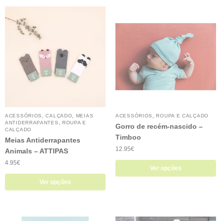
,
,
,
ACESSÓRIOS
CALÇADO
MEIAS
ACESSÓRIOS
ROUPA E CALÇADO
,
ANTIDERRAPANTES
ROUPA E
Gorro de recém-nascido –
CALÇADO
Timboo
Meias Antiderrapantes
12.95
€
Animals – ATTIPAS
4.95
€
Ver opções
Ver opções