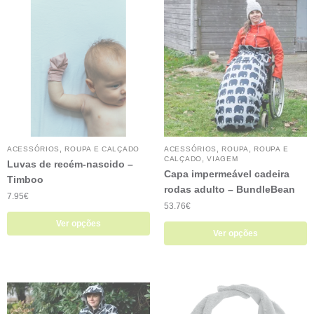
,
,
,
ACESSÓRIOS
ROUPA E CALÇADO
ACESSÓRIOS
ROUPA
ROUPA E
,
CALÇADO
VIAGEM
Luvas de recém-nascido –
Capa impermeável cadeira
Timboo
rodas adulto – BundleBean
7.95
€
53.76
€
Ver opções
Ver opções