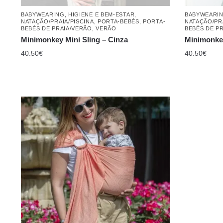
BABYWEARING
,
HIGIENE E BEM-ESTAR
,
BABYWEARI
NATAÇÃO/PRAIA/PISCINA
,
PORTA-BEBÉS
,
PORTA-
NATAÇÃO/PRA
BEBÉS DE PRAIA/VERÃO
,
VERÃO
BEBÉS DE P
Minimonkey Mini Sling – Cinza
Minimonkey
40.50
€
40.50
€