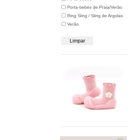
50/56
BB&Co
Porta-bebés de Praia/Verão
62/68
Bblüv
Ring Sling / Sling de Argolas
74/80
Beach & Bandits
Verão
86/92
Beyona
A4
BiOBUDDi
Limpar
Bobbi Ravioli
Bodywear Beeren
BOHOPANNA
Booksmile
BS Toys
Bumbo
BundleBean
Carl Oscar®
Cayro
Chilly's
Close Parent
Colorino