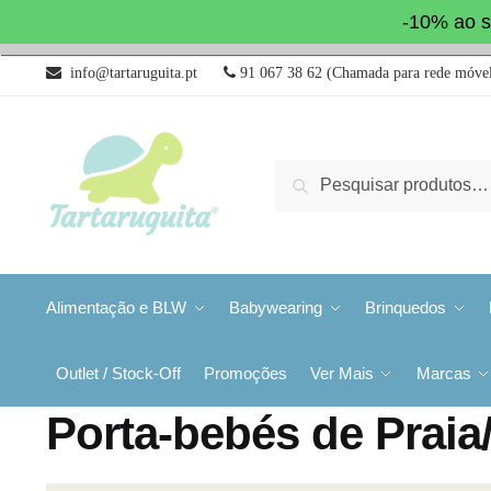
-10% ao s
info@tartaruguita.pt
91 067 38 62 (Chamada para rede móvel
Pesquisa
Alimentação e BLW
Babywearing
Brinquedos
Outlet / Stock-Off
Promoções
Ver Mais
Marcas
Porta-bebés de Praia