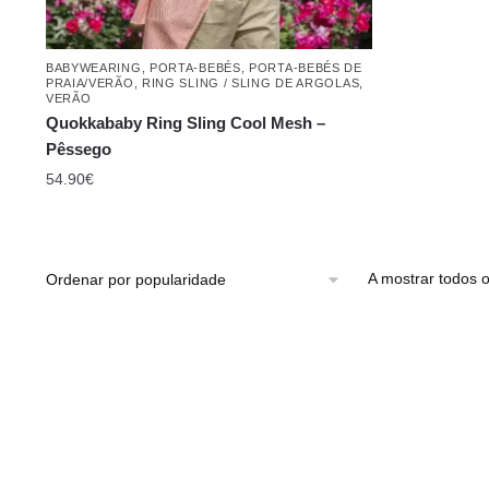
BABYWEARING
,
PORTA-BEBÉS
,
PORTA-BEBÉS DE
PRAIA/VERÃO
,
RING SLING / SLING DE ARGOLAS
,
VERÃO
Quokkababy Ring Sling Cool Mesh –
Pêssego
54.90
€
A mostrar todos o