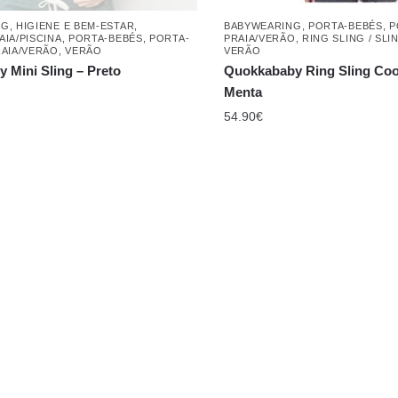
NG
,
HIGIENE E BEM-ESTAR
,
BABYWEARING
,
PORTA-BEBÉS
,
P
IA/PISCINA
,
PORTA-BEBÉS
,
PORTA-
PRAIA/VERÃO
,
RING SLING / SL
RAIA/VERÃO
,
VERÃO
VERÃO
 Mini Sling – Preto
Quokkababy Ring Sling Coo
Menta
54.90
€