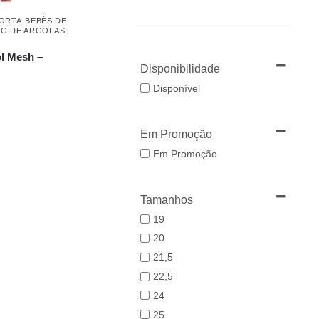
ORTA-BEBÉS DE
ING DE ARGOLAS
,
l Mesh –
Disponibilidade
Disponível
Em Promoção
Em Promoção
Tamanhos
19
20
21,5
22,5
24
25