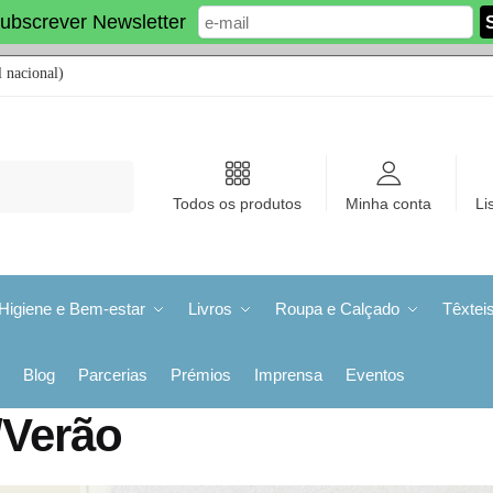
ubscrever Newsletter
 nacional)
Todos os produtos
Minha conta
Li
Higiene e Bem-estar
Livros
Roupa e Calçado
Têxtei
Blog
Parcerias
Prémios
Imprensa
Eventos
/Verão