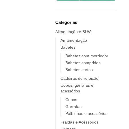
Elobra KIDS
Endro
Europrice
Categorias
Everyday Baby
Alimentação e BLW
ezpz
Fidella
Amamentação
Babetes
FIIL
FOOOTY
Babetes com mordedor
Babetes compridos
FRESK
Babetes curtos
FÜRNIS
Cadeiras de refeição
Giotto / Giotto be-bè
Copos, garrafas e
Gloop
acessórios
Goula
Copos
Grabease
Garrafas
grums
Palhinhas e acessórios
Haakaa
Fraldas e Acessórios
HappyBear Diapers