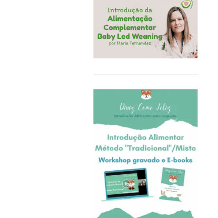
COQ6GRUE
Cra-Z-Art
Crealign
Cubbies
Delphin
Delta Children
Doddl
DoddleBags
Doidy Cup®
EBULOBO
ECO Brotbox
eco rascals
Educa
Ego Editora
Eigenart
El Saquitos de la Salud