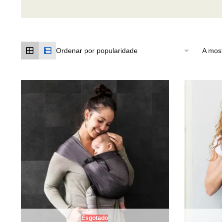
A most
Esgotado