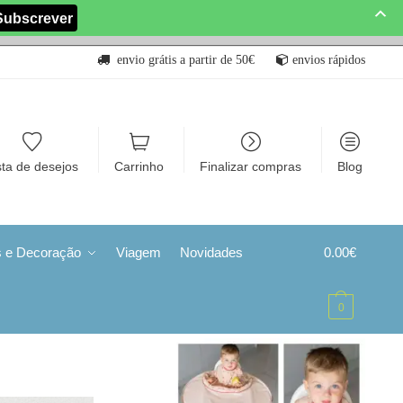
envio grátis a partir de 50€
envios rápidos
sta de desejos
Carrinho
Finalizar compras
Blog
s e Decoração
Viagem
Novidades
0.00
€
0