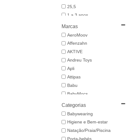
25,5
1 a 3 anos
19-20
Marcas
21
AeroMoov
21,5-22,5
Affenzahn
22
AKTIVE
23
Andreu Toys
23/24
Apli
24-25,5
Attipas
25
Babu
26/27
BabyMocs
28
Babywoods
Categorias
29/30
BACIUZZI
Babywearing
3 a 6 anos
Baghera
Higiene e Bem-estar
31
Bambo Nature
Natação/Praia/Piscina
32/33
BAZAR BIZAR
Porta-bebés