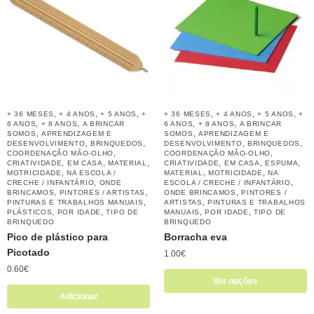
,
,
,
,
,
,
+ 36 MESES
+ 4 ANOS
+ 5 ANOS
+
+ 36 MESES
+ 4 ANOS
+ 5 ANOS
+
,
,
,
,
6 ANOS
+ 8 ANOS
A BRINCAR
6 ANOS
+ 8 ANOS
A BRINCAR
,
,
SOMOS
APRENDIZAGEM E
SOMOS
APRENDIZAGEM E
,
,
,
,
DESENVOLVIMENTO
BRINQUEDOS
DESENVOLVIMENTO
BRINQUEDOS
,
,
COORDENAÇÃO MÃO-OLHO
COORDENAÇÃO MÃO-OLHO
,
,
,
,
,
,
CRIATIVIDADE
EM CASA
MATERIAL
CRIATIVIDADE
EM CASA
ESPUMA
,
,
,
MOTRICIDADE
NA ESCOLA /
MATERIAL
MOTRICIDADE
NA
,
,
CRECHE / INFANTÁRIO
ONDE
ESCOLA / CRECHE / INFANTÁRIO
,
,
,
BRINCAMOS
PINTORES / ARTISTAS
ONDE BRINCAMOS
PINTORES /
,
,
PINTURAS E TRABALHOS MANUAIS
ARTISTAS
PINTURAS E TRABALHOS
,
,
,
,
PLÁSTICOS
POR IDADE
TIPO DE
MANUAIS
POR IDADE
TIPO DE
BRINQUEDO
BRINQUEDO
Pico de plástico para
Borracha eva
Picotado
1.00
€
0.60
€
Ver opções
Adicionar