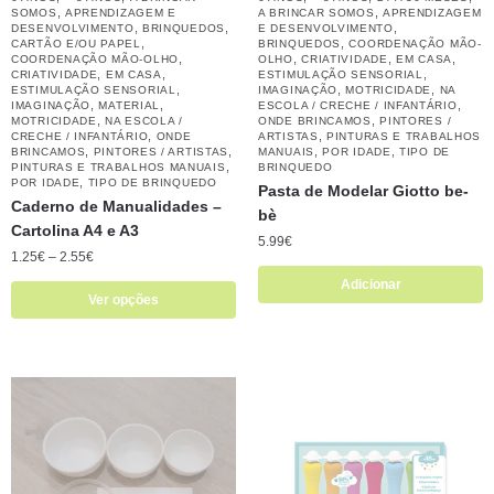
,
,
SOMOS
APRENDIZAGEM E
A BRINCAR SOMOS
APRENDIZAGEM
,
,
,
DESENVOLVIMENTO
BRINQUEDOS
E DESENVOLVIMENTO
,
,
CARTÃO E/OU PAPEL
BRINQUEDOS
COORDENAÇÃO MÃO-
,
,
,
,
COORDENAÇÃO MÃO-OLHO
OLHO
CRIATIVIDADE
EM CASA
,
,
,
CRIATIVIDADE
EM CASA
ESTIMULAÇÃO SENSORIAL
,
,
,
ESTIMULAÇÃO SENSORIAL
IMAGINAÇÃO
MOTRICIDADE
NA
,
,
,
IMAGINAÇÃO
MATERIAL
ESCOLA / CRECHE / INFANTÁRIO
,
,
MOTRICIDADE
NA ESCOLA /
ONDE BRINCAMOS
PINTORES /
,
,
CRECHE / INFANTÁRIO
ONDE
ARTISTAS
PINTURAS E TRABALHOS
,
,
,
,
BRINCAMOS
PINTORES / ARTISTAS
MANUAIS
POR IDADE
TIPO DE
,
PINTURAS E TRABALHOS MANUAIS
BRINQUEDO
,
POR IDADE
TIPO DE BRINQUEDO
Pasta de Modelar Giotto be-
Caderno de Manualidades –
bè
Cartolina A4 e A3
5.99
€
1.25
€
–
2.55
€
Adicionar
Ver opções