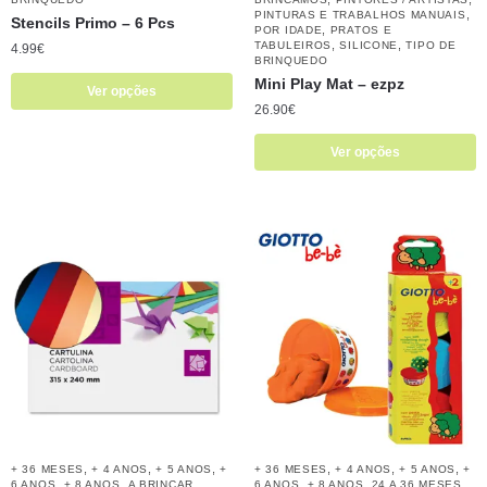
,
PINTURAS E TRABALHOS MANUAIS
Stencils Primo – 6 Pcs
,
POR IDADE
PRATOS E
,
,
TABULEIROS
SILICONE
TIPO DE
4.99
€
BRINQUEDO
Mini Play Mat – ezpz
Ver opções
26.90
€
Ver opções
,
,
,
,
,
,
+ 36 MESES
+ 4 ANOS
+ 5 ANOS
+
+ 36 MESES
+ 4 ANOS
+ 5 ANOS
+
,
,
,
,
,
6 ANOS
+ 8 ANOS
A BRINCAR
6 ANOS
+ 8 ANOS
24 A 36 MESES