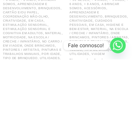
,
,
,
SOMOS
APRENDIZAGEM E
6 ANOS
+ 8 ANOS
A BRINCAR
,
,
,
,
DESENVOLVIMENTO
BRINQUEDOS
SOMOS
ACESSÓRIOS
,
CARTÃO E/OU PAPEL
APRENDIZAGEM E
,
,
,
COORDENAÇÃO MÃO-OLHO
DESENVOLVIMENTO
BRINQUEDOS
,
,
,
CRIATIVIDADE
EM CASA
CRIATIVIDADE
CUIDADOS
,
,
,
ESTIMULAÇÃO SENSORIAL
PESSOAIS
EM CASA
HIGIENE E
,
,
ESTIMULAÇÃO SENSORIAL E
BEM-ESTAR
MATERIAL
NA ESCOLA
,
,
,
COGNITIVA EM ADULTOS
MATERIAL
/ CRECHE / INFANTÁRIO
ONDE
,
,
,
MOTRICIDADE
NA ESCOLA /
BRINCAMOS
PINTORES / ARTISTAS
,
,
CRECHE / INFANTÁRIO
NO CARRO /
PINTURAS E TRABALHOS MANUAIS
Fale connosco!
,
,
,
,
EM VIAGEM
ONDE BRINCAMOS
POR IDADE
ROUPA E CALÇADO
,
,
,
PINTORES / ARTISTAS
PINTURAS E
TECIDO
TIPO DE BRINQUEDO
,
,
,
TRABALHOS MANUAIS
POR IDADE
UTILIDADES
VIAGEM
,
,
TIPO DE BRINQUEDO
UTILIDADES
Necessaire de viagem
VIAGEM
impermeável – FRESK
Kit de Pintura Relax
24.95
€
5.24
€
Ver opções
Ver opções