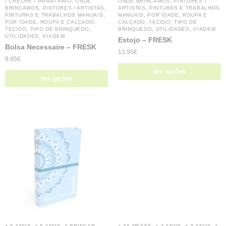
,
,
/ CRECHE / INFANTÁRIO
ONDE
ONDE BRINCAMOS
PINTORES /
,
,
,
BRINCAMOS
PINTORES / ARTISTAS
ARTISTAS
PINTURAS E TRABALHOS
,
,
,
PINTURAS E TRABALHOS MANUAIS
MANUAIS
POR IDADE
ROUPA E
,
,
,
,
POR IDADE
ROUPA E CALÇADO
CALÇADO
TECIDO
TIPO DE
,
,
,
,
TECIDO
TIPO DE BRINQUEDO
BRINQUEDO
UTILIDADES
VIAGEM
,
UTILIDADES
VIAGEM
Estojo – FRESK
Bolsa Necessaire – FRESK
13.95
€
9.95
€
Ver opções
Ver opções
,
,
,
,
,
+ 6 ANOS
+ 8 ANOS
A BRINCAR
+ 36 MESES
+ 4 ANOS
+ 5 ANOS
+