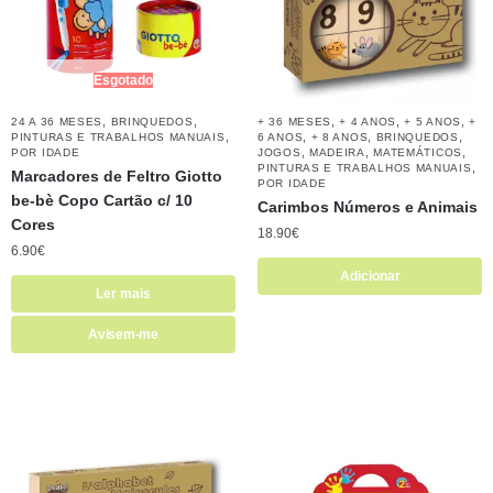
Esgotado
,
,
,
,
,
24 A 36 MESES
BRINQUEDOS
+ 36 MESES
+ 4 ANOS
+ 5 ANOS
+
,
,
,
,
PINTURAS E TRABALHOS MANUAIS
6 ANOS
+ 8 ANOS
BRINQUEDOS
,
,
,
POR IDADE
JOGOS
MADEIRA
MATEMÁTICOS
,
PINTURAS E TRABALHOS MANUAIS
Marcadores de Feltro Giotto
POR IDADE
be-bè Copo Cartão c/ 10
Carimbos Números e Animais
Cores
18.90
€
6.90
€
Adicionar
Ler mais
Avisem-me