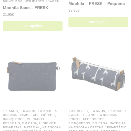
,
,
BRINQUEDO
UTILIDADES
VIAGEM
Mochila – FRESK – Pequena
Mochila Saco – FRESK
39.95
€
21.95
€
Ver opções
Ver opções
,
,
,
,
,
,
+ 5 ANOS
+ 6 ANOS
+ 8 ANOS
A
+ 36 MESES
+ 4 ANOS
+ 5 ANOS
+
,
,
,
,
BRINCAR SOMOS
ACESSÓRIOS
6 ANOS
+ 8 ANOS
A BRINCAR
,
,
,
BRINQUEDOS
CUIDADOS
SOMOS
ACESSÓRIOS
,
,
,
,
,
PESSOAIS
EM CASA
HIGIENE E
BRINQUEDOS
EM CASA
MATERIAL
,
,
,
BEM-ESTAR
MATERIAL
NA ESCOLA
NA ESCOLA / CRECHE / INFANTÁRIO