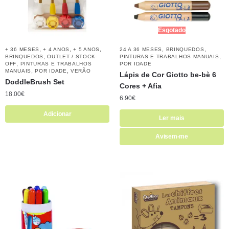
Esgotado
,
,
,
,
,
+ 36 MESES
+ 4 ANOS
+ 5 ANOS
24 A 36 MESES
BRINQUEDOS
,
,
BRINQUEDOS
OUTLET / STOCK-
PINTURAS E TRABALHOS MANUAIS
,
OFF
PINTURAS E TRABALHOS
POR IDADE
,
,
MANUAIS
POR IDADE
VERÃO
Lápis de Cor Giotto be-bè 6
DoddleBrush Set
Cores + Afia
18.00
€
6.90
€
Adicionar
Ler mais
Avisem-me