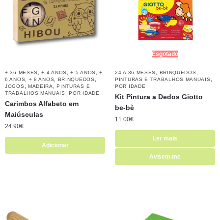
Esgotado
,
,
,
,
,
+ 36 MESES
+ 4 ANOS
+ 5 ANOS
+
24 A 36 MESES
BRINQUEDOS
,
,
,
,
6 ANOS
+ 8 ANOS
BRINQUEDOS
PINTURAS E TRABALHOS MANUAIS
,
,
JOGOS
MADEIRA
PINTURAS E
POR IDADE
,
TRABALHOS MANUAIS
POR IDADE
Kit Pintura a Dedos Giotto
Carimbos Alfabeto em
be-bè
Maiúsculas
11.00
€
24.90
€
Ler mais
Adicionar
Avisem-me