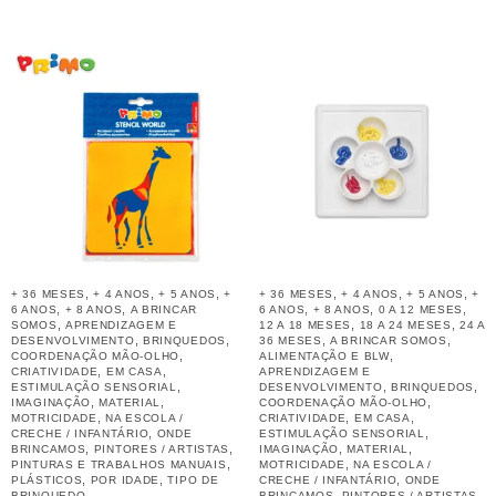
,
,
,
,
,
,
+ 36 MESES
+ 4 ANOS
+ 5 ANOS
+
+ 36 MESES
+ 4 ANOS
+ 5 ANOS
+
,
,
,
,
,
6 ANOS
+ 8 ANOS
A BRINCAR
6 ANOS
+ 8 ANOS
0 A 12 MESES
,
,
,
SOMOS
APRENDIZAGEM E
12 A 18 MESES
18 A 24 MESES
24 A
,
,
,
,
DESENVOLVIMENTO
BRINQUEDOS
36 MESES
A BRINCAR SOMOS
,
,
COORDENAÇÃO MÃO-OLHO
ALIMENTAÇÃO E BLW
,
,
CRIATIVIDADE
EM CASA
APRENDIZAGEM E
,
,
,
ESTIMULAÇÃO SENSORIAL
DESENVOLVIMENTO
BRINQUEDOS
,
,
,
IMAGINAÇÃO
MATERIAL
COORDENAÇÃO MÃO-OLHO
,
,
,
MOTRICIDADE
NA ESCOLA /
CRIATIVIDADE
EM CASA
,
,
CRECHE / INFANTÁRIO
ONDE
ESTIMULAÇÃO SENSORIAL
,
,
,
,
BRINCAMOS
PINTORES / ARTISTAS
IMAGINAÇÃO
MATERIAL
,
,
PINTURAS E TRABALHOS MANUAIS
MOTRICIDADE
NA ESCOLA /
,
,
,
PLÁSTICOS
POR IDADE
TIPO DE
CRECHE / INFANTÁRIO
ONDE
,
,
BRINQUEDO
BRINCAMOS
PINTORES / ARTISTAS