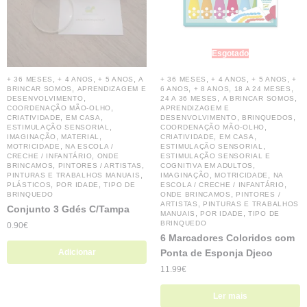
Esgotado
,
,
,
,
,
,
+ 36 MESES
+ 4 ANOS
+ 5 ANOS
A
+ 36 MESES
+ 4 ANOS
+ 5 ANOS
+
,
,
,
,
BRINCAR SOMOS
APRENDIZAGEM E
6 ANOS
+ 8 ANOS
18 A 24 MESES
,
,
,
DESENVOLVIMENTO
24 A 36 MESES
A BRINCAR SOMOS
,
COORDENAÇÃO MÃO-OLHO
APRENDIZAGEM E
,
,
,
,
CRIATIVIDADE
EM CASA
DESENVOLVIMENTO
BRINQUEDOS
,
,
ESTIMULAÇÃO SENSORIAL
COORDENAÇÃO MÃO-OLHO
,
,
,
,
IMAGINAÇÃO
MATERIAL
CRIATIVIDADE
EM CASA
,
,
MOTRICIDADE
NA ESCOLA /
ESTIMULAÇÃO SENSORIAL
,
CRECHE / INFANTÁRIO
ONDE
ESTIMULAÇÃO SENSORIAL E
,
,
,
BRINCAMOS
PINTORES / ARTISTAS
COGNITIVA EM ADULTOS
,
,
,
PINTURAS E TRABALHOS MANUAIS
IMAGINAÇÃO
MOTRICIDADE
NA
,
,
,
PLÁSTICOS
POR IDADE
TIPO DE
ESCOLA / CRECHE / INFANTÁRIO
,
BRINQUEDO
ONDE BRINCAMOS
PINTORES /
,
ARTISTAS
PINTURAS E TRABALHOS
Conjunto 3 Gdés C/Tampa
,
,
MANUAIS
POR IDADE
TIPO DE
BRINQUEDO
0.90
€
6 Marcadores Coloridos com
Adicionar
Ponta de Esponja Djeco
11.99
€
Ler mais