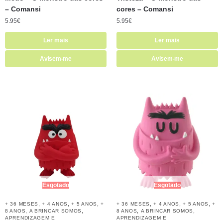
– Comansi
cores – Comansi
5.95
€
5.95
€
Ler mais
Ler mais
Avisem-me
Avisem-me
Esgotado
Esgotado
,
,
,
,
,
,
+ 36 MESES
+ 4 ANOS
+ 5 ANOS
+
+ 36 MESES
+ 4 ANOS
+ 5 ANOS
+
,
,
,
,
8 ANOS
A BRINCAR SOMOS
8 ANOS
A BRINCAR SOMOS
APRENDIZAGEM E
APRENDIZAGEM E