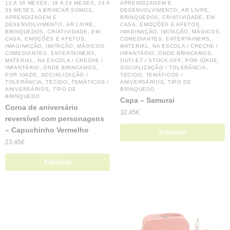
,
,
12 A 18 MESES
18 A 24 MESES
24 A
APRENDIZAGEM E
,
,
,
,
36 MESES
A BRINCAR SOMOS
DESENVOLVIMENTO
AR LIVRE
,
,
APRENDIZAGEM E
BRINQUEDOS
CRIATIVIDADE
EM
,
,
,
,
DESENVOLVIMENTO
AR LIVRE
CASA
EMOÇÕES E AFETOS
,
,
,
,
BRINQUEDOS
CRIATIVIDADE
EM
IMAGINAÇÃO
IMITAÇÃO
MÁGICOS,
,
,
,
CASA
EMOÇÕES E AFETOS
COMEDIANTES, ENTERTAINERS
,
,
,
IMAGINAÇÃO
IMITAÇÃO
MÁGICOS,
MATERIAL
NA ESCOLA / CRECHE /
,
,
,
COMEDIANTES, ENTERTAINERS
INFANTÁRIO
ONDE BRINCAMOS
,
,
,
MATERIAL
NA ESCOLA / CRECHE /
OUTLET / STOCK-OFF
POR IDADE
,
,
,
INFANTÁRIO
ONDE BRINCAMOS
SOCIALIZAÇÃO / TOLERÂNCIA
,
,
POR IDADE
SOCIALIZAÇÃO /
TECIDO
TEMÁTICOS /
,
,
,
TOLERÂNCIA
TECIDO
TEMÁTICOS /
ANIVERSÁRIOS
TIPO DE
,
ANIVERSÁRIOS
TIPO DE
BRINQUEDO
BRINQUEDO
Capa – Samurai
Coroa de aniversário
32.45
€
reversível com personagens
– Capuchinho Vermelho
Adicionar
23.45
€
Adicionar