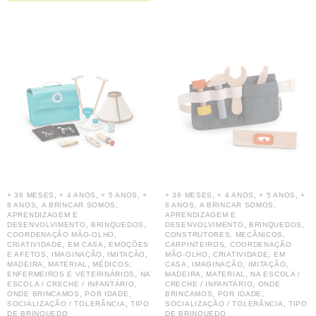
,
,
,
,
,
,
+ 36 MESES
+ 4 ANOS
+ 5 ANOS
+
+ 36 MESES
+ 4 ANOS
+ 5 ANOS
+
,
,
,
,
8 ANOS
A BRINCAR SOMOS
8 ANOS
A BRINCAR SOMOS
APRENDIZAGEM E
APRENDIZAGEM E
,
,
,
,
DESENVOLVIMENTO
BRINQUEDOS
DESENVOLVIMENTO
BRINQUEDOS
,
COORDENAÇÃO MÃO-OLHO
CONSTRUTORES, MECÂNICOS,
,
,
,
CRIATIVIDADE
EM CASA
EMOÇÕES
CARPINTEIROS
COORDENAÇÃO
,
,
,
,
,
E AFETOS
IMAGINAÇÃO
IMITAÇÃO
MÃO-OLHO
CRIATIVIDADE
EM
,
,
,
,
,
MADEIRA
MATERIAL
MÉDICOS,
CASA
IMAGINAÇÃO
IMITAÇÃO
,
,
,
ENFERMEIROS E VETERINÁRIOS
NA
MADEIRA
MATERIAL
NA ESCOLA /
,
,
ESCOLA / CRECHE / INFANTÁRIO
CRECHE / INFANTÁRIO
ONDE
,
,
,
,
ONDE BRINCAMOS
POR IDADE
BRINCAMOS
POR IDADE
,
,
SOCIALIZAÇÃO / TOLERÂNCIA
TIPO
SOCIALIZAÇÃO / TOLERÂNCIA
TIPO
DE BRINQUEDO
DE BRINQUEDO