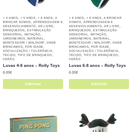
,
,
,
,
,
+ 4 ANOS
+ 5 ANOS
+ 6 ANOS
A
+ 6 ANOS
+ 8 ANOS
A BRINCAR
,
,
BRINCAR SOMOS
APRENDIZAGEM E
SOMOS
APRENDIZAGEM E
,
,
,
,
DESENVOLVIMENTO
AR LIVRE
DESENVOLVIMENTO
AR LIVRE
,
,
BRINQUEDOS
ESTIMULAÇÃO
BRINQUEDOS
ESTIMULAÇÃO
,
,
,
,
SENSORIAL
IMITAÇÃO
SENSORIAL
IMITAÇÃO
,
,
,
,
JARDINEIROS
MATERIAL
JARDINEIROS
MATERIAL
,
,
MONTESSORI / WALDORF
ONDE
MONTESSORI / WALDORF
ONDE
,
,
,
,
BRINCAMOS
POR IDADE
BRINCAMOS
POR IDADE
,
,
SOCIALIZAÇÃO / TOLERÂNCIA
SOCIALIZAÇÃO / TOLERÂNCIA
,
,
,
,
TECIDO
TIPO DE BRINQUEDO
TECIDO
TIPO DE BRINQUEDO
VERÃO
VERÃO
Luvas 4-6 anos – Rolly Toys
Luvas 6-8 anos – Rolly Toys
6.00
€
6.00
€
Adicionar
Adicionar