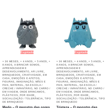
Esgotado
Esgotado
,
,
,
,
,
,
+ 36 MESES
+ 4 ANOS
+ 5 ANOS
+
+ 36 MESES
+ 4 ANOS
+ 5 ANOS
+
,
,
,
,
8 ANOS
A BRINCAR SOMOS
8 ANOS
A BRINCAR SOMOS
APRENDIZAGEM E
APRENDIZAGEM E
,
,
,
,
DESENVOLVIMENTO
AR LIVRE
DESENVOLVIMENTO
AR LIVRE
,
,
,
,
BRINQUEDOS
CRIATIVIDADE
EM
BRINQUEDOS
CRIATIVIDADE
EM
,
,
,
,
CASA
EMOÇÕES E AFETOS
CASA
EMOÇÕES E AFETOS
,
,
,
,
FIGURAS
IMAGINAÇÃO
MÃES E
FIGURAS
IMAGINAÇÃO
MÃES E
,
,
,
,
PAIS
MATERIAL
NA ESCOLA /
PAIS
MATERIAL
NA ESCOLA /
,
,
CRECHE / INFANTÁRIO
NO CARRO /
CRECHE / INFANTÁRIO
NO CARRO /
,
,
,
,
EM VIAGEM
ONDE BRINCAMOS
EM VIAGEM
ONDE BRINCAMOS
,
,
,
,
PLÁSTICOS
POR IDADE
PLÁSTICOS
POR IDADE
,
,
SOCIALIZAÇÃO / TOLERÂNCIA
TIPO
SOCIALIZAÇÃO / TOLERÂNCIA
TIPO
DE BRINQUEDO
DE BRINQUEDO
Medo – O monstro das cores
Tristeza – O monstro das