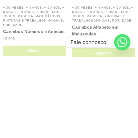
,
,
,
,
,
,
+ 36 MESES
+ 4 ANOS
+ 5 ANOS
+
+ 36 MESES
+ 4 ANOS
+ 5 ANOS
+
,
,
,
,
,
,
6 ANOS
+ 8 ANOS
BRINQUEDOS
6 ANOS
+ 8 ANOS
BRINQUEDOS
,
,
,
,
,
JOGOS
MADEIRA
MATEMÁTICOS
JOGOS
MADEIRA
PINTURAS E
,
,
PINTURAS E TRABALHOS MANUAIS
TRABALHOS MANUAIS
POR IDADE
POR IDADE
Carimbos Alfabeto em
Carimbos Números e Animais
Maiúsculas
18.90
€
Fale connosco!
24.90
€
Adicionar
Adicionar
Esgotado