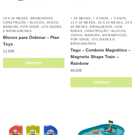
,
,
,
,
,
18 A 24 MESES
BRINQUEDOS
+ 36 MESES
+ 4 ANOS
+ 5 ANOS
,
,
,
,
CONSTRUÇÃO / BLOCOS
JOGOS
12 A 18 MESES
18 A 24 MESES
24 A
,
,
,
,
MADEIRA
POR IDADE
UTILIDADES
36 MESES
BRINQUEDOS
COM
,
,
E BRINCADEIRAS
RODAS
CONSTRUÇÃO / BLOCOS
,
,
,
JOGOS
MADEIRA
MATEMÁTICOS
Blocos para Ordenar – Plan
,
POR IDADE
UTILIDADES E
Toys
BRINCADEIRAS
Tegu – Comboio Magnético –
11.00
€
Magnetic Shape Train –
Adicionar
Rainbow
46.63
€
Adicionar