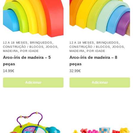
,
,
,
,
12 A 18 MESES
BRINQUEDOS
12 A 18 MESES
BRINQUEDOS
,
,
,
,
CONSTRUÇÃO / BLOCOS
JOGOS
CONSTRUÇÃO / BLOCOS
JOGOS
,
,
MADEIRA
POR IDADE
MADEIRA
POR IDADE
Arco-íris de madeira – 5
Arco-íris de madeira – 8
peças
peças
14.99
€
32.99
€
Adicionar
Adicionar