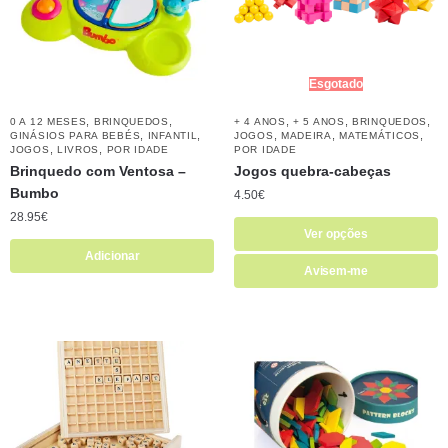
Esgotado
,
,
,
,
,
0 A 12 MESES
BRINQUEDOS
+ 4 ANOS
+ 5 ANOS
BRINQUEDOS
,
,
,
,
,
GINÁSIOS PARA BEBÉS
INFANTIL
JOGOS
MADEIRA
MATEMÁTICOS
,
,
JOGOS
LIVROS
POR IDADE
POR IDADE
Brinquedo com Ventosa –
Jogos quebra-cabeças
Bumbo
4.50
€
28.95
€
Ver opções
Adicionar
Avisem-me