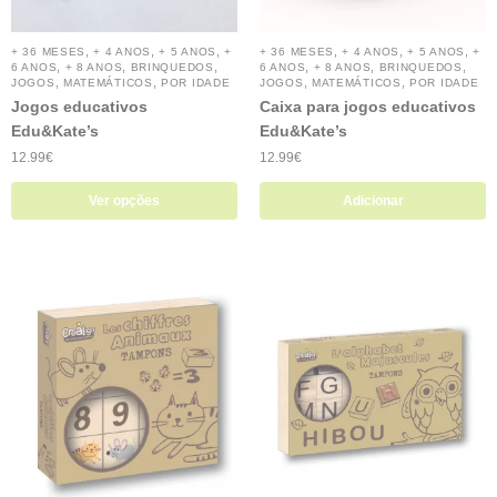
,
,
,
,
,
,
+ 36 MESES
+ 4 ANOS
+ 5 ANOS
+
+ 36 MESES
+ 4 ANOS
+ 5 ANOS
+
,
,
,
,
,
,
6 ANOS
+ 8 ANOS
BRINQUEDOS
6 ANOS
+ 8 ANOS
BRINQUEDOS
,
,
,
,
JOGOS
MATEMÁTICOS
POR IDADE
JOGOS
MATEMÁTICOS
POR IDADE
Jogos educativos
Caixa para jogos educativos
Edu&Kate’s
Edu&Kate’s
12.99
€
12.99
€
Ver opções
Adicionar