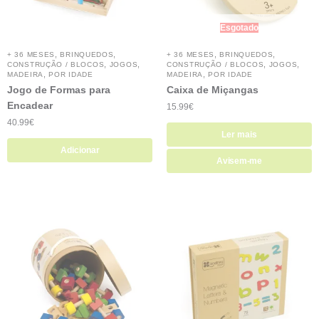
Esgotado
,
,
,
,
+ 36 MESES
BRINQUEDOS
+ 36 MESES
BRINQUEDOS
,
,
,
,
CONSTRUÇÃO / BLOCOS
JOGOS
CONSTRUÇÃO / BLOCOS
JOGOS
,
,
MADEIRA
POR IDADE
MADEIRA
POR IDADE
Jogo de Formas para
Caixa de Miçangas
Encadear
15.99
€
40.99
€
Ler mais
Adicionar
Avisem-me