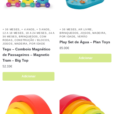
,
,
,
,
,
+ 36 MESES
+ 4 ANOS
+ 5 ANOS
+ 36 MESES
AR LIVRE
,
,
,
,
,
12 A 18 MESES
18 A 24 MESES
24 A
BRINQUEDOS
JOGOS
MADEIRA
,
,
,
36 MESES
BRINQUEDOS
COM
POR IDADE
VERÃO
,
,
RODAS
CONSTRUÇÃO / BLOCOS
Play Set de Água – Plan Toys
,
,
JOGOS
MADEIRA
POR IDADE
85.00
€
Tegu – Comboio Magnético
de Passageiros – Magnetic
Adicionar
Tram – Big Top
52.33
€
Adicionar