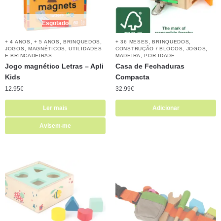
Esgotado
,
,
,
,
,
+ 4 ANOS
+ 5 ANOS
BRINQUEDOS
+ 36 MESES
BRINQUEDOS
,
,
,
,
JOGOS
MAGNÉTICOS
UTILIDADES
CONSTRUÇÃO / BLOCOS
JOGOS
,
E BRINCADEIRAS
MADEIRA
POR IDADE
Jogo magnético Letras – Apli
Casa de Fechaduras
Kids
Compacta
12.95
€
32.99
€
Ler mais
Adicionar
Avisem-me