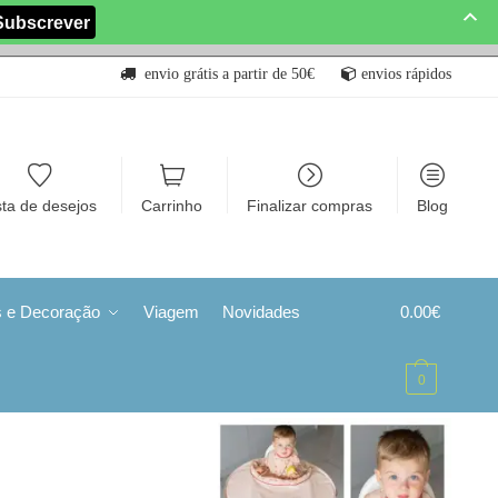
envio grátis a partir de 50€
envios rápidos
sta de desejos
Carrinho
Finalizar compras
Blog
s e Decoração
Viagem
Novidades
0.00
€
0