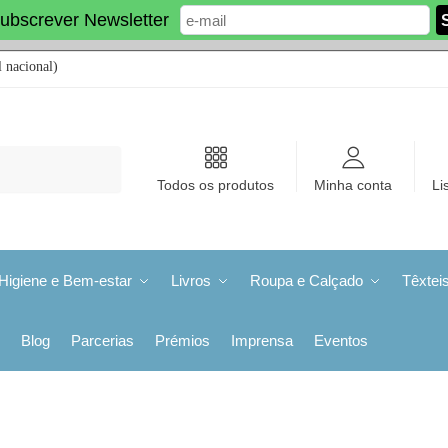
ubscrever Newsletter
 nacional)
Todos os produtos
Minha conta
Li
Higiene e Bem-estar
Livros
Roupa e Calçado
Têxtei
Blog
Parcerias
Prémios
Imprensa
Eventos