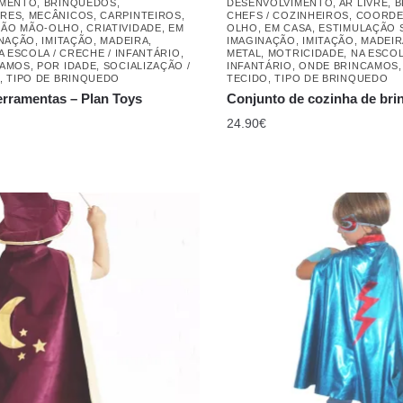
IMENTO
,
BRINQUEDOS
,
DESENVOLVIMENTO
,
AR LIVRE
,
B
ES, MECÂNICOS, CARPINTEIROS
,
CHEFS / COZINHEIROS
,
COORDE
ÃO MÃO-OLHO
,
CRIATIVIDADE
,
EM
OLHO
,
EM CASA
,
ESTIMULAÇÃO 
INAÇÃO
,
IMITAÇÃO
,
MADEIRA
,
IMAGINAÇÃO
,
IMITAÇÃO
,
MADEIR
A ESCOLA / CRECHE / INFANTÁRIO
,
METAL
,
MOTRICIDADE
,
NA ESCOL
CAMOS
,
POR IDADE
,
SOCIALIZAÇÃO /
INFANTÁRIO
,
ONDE BRINCAMOS
,
TIPO DE BRINQUEDO
TECIDO
,
TIPO DE BRINQUEDO
erramentas – Plan Toys
Conjunto de cozinha de bri
24.90
€