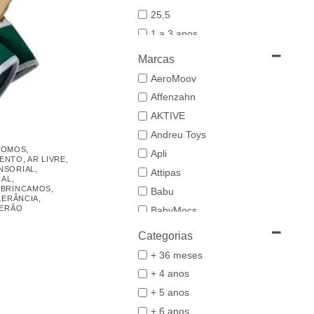
25,5
1 a 3 anos
19-20
Marcas
21
AeroMoov
21,5-22,5
Affenzahn
22
AKTIVE
23
Andreu Toys
23/24
SOMOS
,
Apli
MENTO
,
AR LIVRE
,
24-25,5
NSORIAL
,
Attipas
IAL
,
25
 BRINCAMOS
,
Babu
LERÂNCIA
,
26/27
ERÃO
BabyMocs
28
Babywoods
Categorias
29/30
BACIUZZI
+ 36 meses
3 a 6 anos
Baghera
+ 4 anos
31
Bambo Nature
+ 5 anos
32/33
BAZAR BIZAR
+ 6 anos