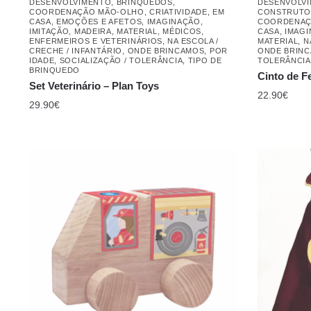
DESENVOLVIMENTO
,
BRINQUEDOS
,
DESENVOLV
COORDENAÇÃO MÃO-OLHO
,
CRIATIVIDADE
,
EM
CONSTRUTOR
CASA
,
EMOÇÕES E AFETOS
,
IMAGINAÇÃO
,
COORDENAÇ
IMITAÇÃO
,
MADEIRA
,
MATERIAL
,
MÉDICOS,
CASA
,
IMAG
ENFERMEIROS E VETERINÁRIOS
,
NA ESCOLA /
MATERIAL
,
N
CRECHE / INFANTÁRIO
,
ONDE BRINCAMOS
,
POR
ONDE BRIN
IDADE
,
SOCIALIZAÇÃO / TOLERÂNCIA
,
TIPO DE
TOLERÂNCIA
BRINQUEDO
Cinto de F
Set Veterinário – Plan Toys
22.90
€
29.90
€