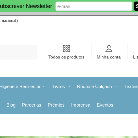
ubscrever Newsletter
 nacional)
Todos os produtos
Minha conta
Li
Higiene e Bem-estar
Livros
Roupa e Calçado
Têxtei
Blog
Parcerias
Prémios
Imprensa
Eventos