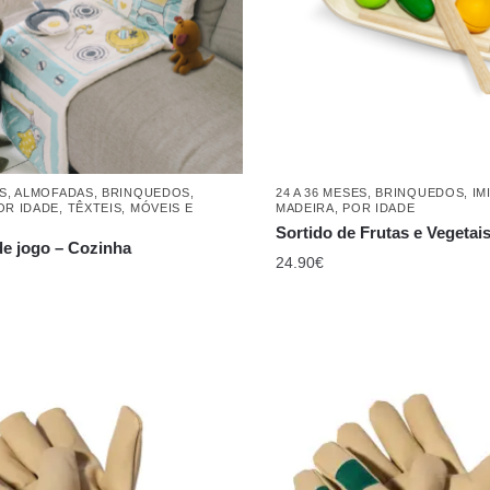
ES
,
ALMOFADAS
,
BRINQUEDOS
,
24 A 36 MESES
,
BRINQUEDOS
,
IM
OR IDADE
,
TÊXTEIS, MÓVEIS E
MADEIRA
,
POR IDADE
O
Sortido de Frutas e Vegetai
e jogo – Cozinha
24.90
€