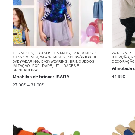
+ 36 MESES
,
+ 4 ANOS
,
+ 5 ANOS
,
12 A 18 MESES
,
24 A 36 MES
18 A 24 MESES
,
24 A 36 MESES
,
ACESSÓRIOS DE
IMITAÇÃO
,
P
BABYWEARING
,
BABYWEARING
,
BRINQUEDOS
,
DECORAÇÃ
IMITAÇÃO
,
POR IDADE
,
UTILIDADES E
Almofada d
BRINCADEIRAS
Mochilas de brincar ISARA
44.99
€
27.00
€
–
31.00
€