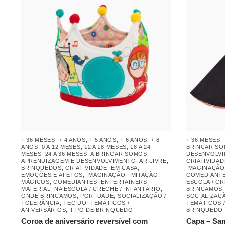
+ 36 MESES
,
+ 4 ANOS
,
+ 5 ANOS
,
+ 6 ANOS
,
+ 8
+ 36 MESES
,
ANOS
,
0 A 12 MESES
,
12 A 18 MESES
,
18 A 24
BRINCAR S
MESES
,
24 A 36 MESES
,
A BRINCAR SOMOS
,
DESENVOLV
APRENDIZAGEM E DESENVOLVIMENTO
,
AR LIVRE
,
CRIATIVIDAD
BRINQUEDOS
,
CRIATIVIDADE
,
EM CASA
,
IMAGINAÇÃO
EMOÇÕES E AFETOS
,
IMAGINAÇÃO
,
IMITAÇÃO
,
COMEDIANTE
MÁGICOS, COMEDIANTES, ENTERTAINERS
,
ESCOLA / CR
MATERIAL
,
NA ESCOLA / CRECHE / INFANTÁRIO
,
BRINCAMOS
ONDE BRINCAMOS
,
POR IDADE
,
SOCIALIZAÇÃO /
SOCIALIZAÇ
TOLERÂNCIA
,
TECIDO
,
TEMÁTICOS /
TEMÁTICOS 
ANIVERSÁRIOS
,
TIPO DE BRINQUEDO
BRINQUEDO
Coroa de aniversário reversível com
Capa – Sa