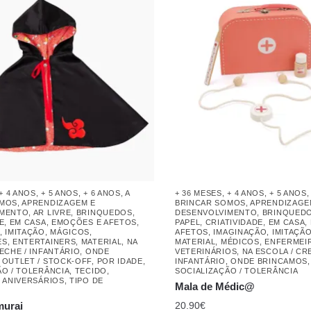
+ 4 ANOS
,
+ 5 ANOS
,
+ 6 ANOS
,
A
+ 36 MESES
,
+ 4 ANOS
,
+ 5 ANOS
OMOS
,
APRENDIZAGEM E
BRINCAR SOMOS
,
APRENDIZAGE
IMENTO
,
AR LIVRE
,
BRINQUEDOS
,
DESENVOLVIMENTO
,
BRINQUED
E
,
EM CASA
,
EMOÇÕES E AFETOS
,
PAPEL
,
CRIATIVIDADE
,
EM CASA
,
,
IMITAÇÃO
,
MÁGICOS,
AFETOS
,
IMAGINAÇÃO
,
IMITAÇÃ
S, ENTERTAINERS
,
MATERIAL
,
NA
MATERIAL
,
MÉDICOS, ENFERMEI
ECHE / INFANTÁRIO
,
ONDE
VETERINÁRIOS
,
NA ESCOLA / CR
,
OUTLET / STOCK-OFF
,
POR IDADE
,
INFANTÁRIO
,
ONDE BRINCAMOS
ÃO / TOLERÂNCIA
,
TECIDO
,
SOCIALIZAÇÃO / TOLERÂNCIA
/ ANIVERSÁRIOS
,
TIPO DE
Mala de Médic@
murai
20.90
€