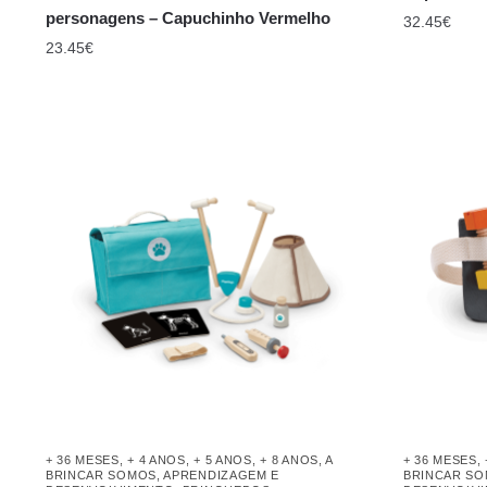
personagens – Capuchinho Vermelho
32.45
€
23.45
€
+ 36 MESES
,
+ 4 ANOS
,
+ 5 ANOS
,
+ 8 ANOS
,
A
+ 36 MESES
,
BRINCAR SOMOS
,
APRENDIZAGEM E
BRINCAR S