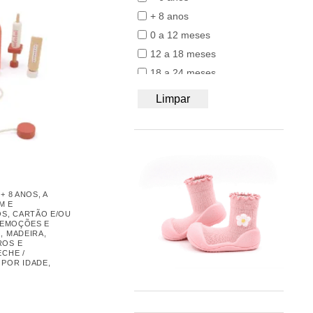
50/56
BB&Co
+ 8 anos
62/68
Bblüv
0 a 12 meses
74/80
Beach & Bandits
12 a 18 meses
86/92
Beyona
18 a 24 meses
A4
BiOBUDDi
24 a 36 meses
Limpar
Bobbi Ravioli
Acessórios de Babywearing
Bodywear Beeren
Alimentação e BLW
BOHOPANNA
Almofadas
Booksmile
Ar Livre
BS Toys
Babywearing
,
+ 8 ANOS
,
A
Bumbo
Brinquedos
M E
OS
,
CARTÃO E/OU
BundleBean
Com rodas
EMOÇÕES E
Carl Oscar®
O
,
MADEIRA
,
Equilíbrio e Coordenação
ROS E
Cayro
ECHE /
Imitação
,
POR IDADE
,
Chilly's
Jogos
Close Parent
Madeira
Colorino