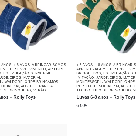
5 ANOS
,
+ 6 ANOS
,
A BRINCAR SOMOS
,
+ 6 ANOS
,
+ 8 ANOS
,
A BRINCAR 
EM E DESENVOLVIMENTO
,
AR LIVRE
,
APRENDIZAGEM E DESENVOLVI
S
,
ESTIMULAÇÃO SENSORIAL
,
BRINQUEDOS
,
ESTIMULAÇÃO SE
ARDINEIROS
,
MATERIAL
,
IMITAÇÃO
,
JARDINEIROS
,
MATER
 / WALDORF
,
ONDE BRINCAMOS
,
MONTESSORI / WALDORF
,
ONDE
SOCIALIZAÇÃO / TOLERÂNCIA
,
POR IDADE
,
SOCIALIZAÇÃO / TO
O DE BRINQUEDO
,
VERÃO
TECIDO
,
TIPO DE BRINQUEDO
,
V
anos – Rolly Toys
Luvas 6-8 anos – Rolly Toys
6.00
€