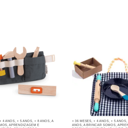
+ 4 ANOS
,
+ 5 ANOS
,
+ 8 ANOS
,
A
+ 36 MESES
,
+ 4 ANOS
,
+ 5 ANOS
OMOS
,
APRENDIZAGEM E
ANOS
,
A BRINCAR SOMOS
,
APRE