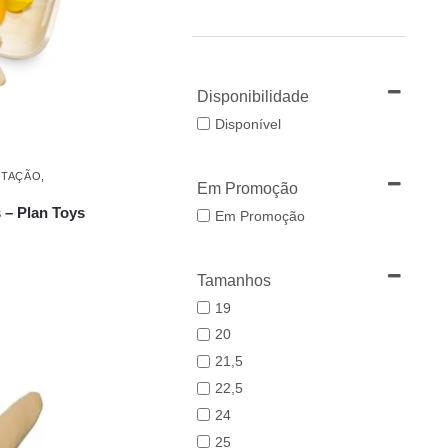
Disponibilidade
Disponível
ITAÇÃO
,
Em Promoção
s – Plan Toys
Em Promoção
Tamanhos
19
20
21,5
22,5
24
25