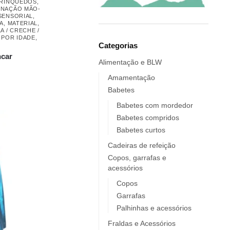
Elobra KIDS
RINQUEDOS
,
NAÇÃO MÃO-
Endro
SENSORIAL
,
A
,
MATERIAL
,
Europrice
A / CRECHE /
,
POR IDADE
,
Everyday Baby
Categorias
ncar
ezpz
Alimentação e BLW
Fidella
Amamentação
FIIL
Babetes
FOOOTY
Babetes com mordedor
FRESK
Babetes compridos
FÜRNIS
Babetes curtos
Giotto / Giotto be-bè
Cadeiras de refeição
Gloop
Copos, garrafas e
acessórios
Goula
Grabease
Copos
Garrafas
grums
Palhinhas e acessórios
Haakaa
HappyBear Diapers
Fraldas e Acessórios