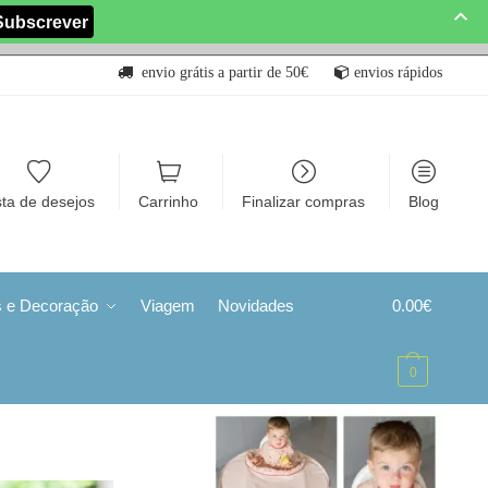
envio grátis a partir de 50€
envios rápidos
sta de desejos
Carrinho
Finalizar compras
Blog
s e Decoração
Viagem
Novidades
0.00
€
0