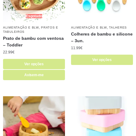
Esgotado
,
,
ALIMENTAÇÃO E BLW
PRATOS E
ALIMENTAÇÃO E BLW
TALHERES
TABULEIROS
Colheres de bambu e silicone
Prato de bambu com ventosa
– 3un.
– Toddler
11.99
€
22.99
€
Ver opções
Ver opções
Avisem-me