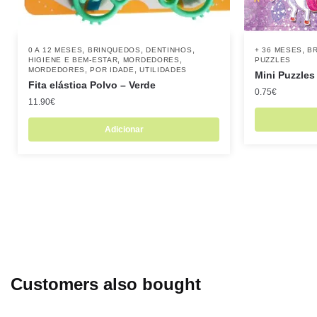
,
,
,
,
0 A 12 MESES
BRINQUEDOS
DENTINHOS
+ 36 MESES
B
,
,
HIGIENE E BEM-ESTAR
MORDEDORES
PUZZLES
,
,
MORDEDORES
POR IDADE
UTILIDADES
Mini Puzzles
Fita elástica Polvo – Verde
0.75
€
11.90
€
Adicionar
Customers also bought