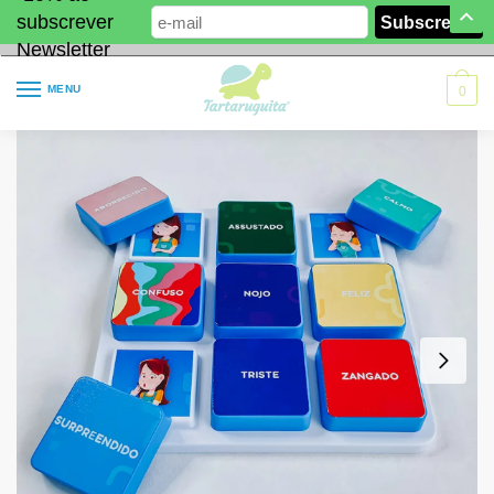
subscrever
Newsletter
MENU
0