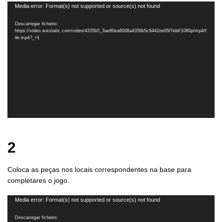
Reprodutor
Media error: Format(s) not supported or source(s) not found
de
Descarregar ficheiro:
vídeo
https://video.wixstatic.com/video/4205b5_3ae80ea6008a4356b5c6442ee05f7ebf/1080p/mp4/f
ile.mp4?_=1
2
Coloca as peças nos locais correspondentes na base para
completares o jogo.
Reprodutor
Media error: Format(s) not supported or source(s) not found
de
Descarregar ficheiro: