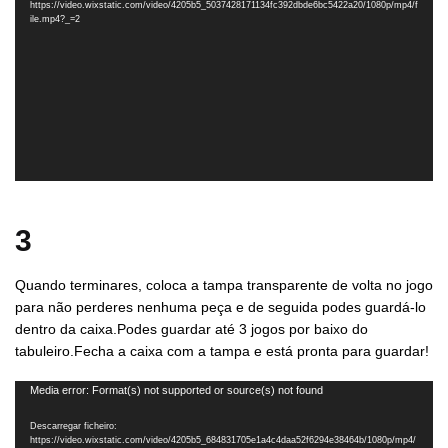
vídeo
https://video.wixstatic.com/video/4205b5_5037428171134fc392dbde6bc5422a20/1080p/mp4/f
ile.mp4?_=2
3
Quando terminares, coloca a tampa transparente de volta no jogo
para não perderes nenhuma peça e de seguida podes guardá-lo
dentro da caixa.Podes guardar até 3 jogos por baixo do
tabuleiro.Fecha a caixa com a tampa e está pronta para guardar!
Reprodutor
Media error: Format(s) not supported or source(s) not found
de
Descarregar ficheiro:
vídeo
https://video.wixstatic.com/video/4205b5_684831705e1a4c4daa52f6294e38464b/1080p/mp4/