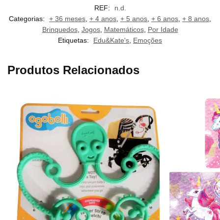
REF:
n.d.
Categorias:
+ 36 meses
,
+ 4 anos
,
+ 5 anos
,
+ 6 anos
,
+ 8 anos
,
Brinquedos
,
Jogos
,
Matemáticos
,
Por Idade
Etiquetas:
Edu&Kate's
,
Emoções
Produtos Relacionados