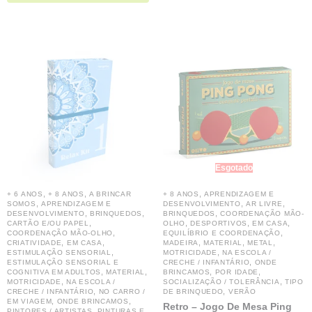
Esgotado
,
,
,
+ 6 ANOS
+ 8 ANOS
A BRINCAR
+ 8 ANOS
APRENDIZAGEM E
,
,
,
SOMOS
APRENDIZAGEM E
DESENVOLVIMENTO
AR LIVRE
,
,
,
DESENVOLVIMENTO
BRINQUEDOS
BRINQUEDOS
COORDENAÇÃO MÃO-
,
,
,
,
CARTÃO E/OU PAPEL
OLHO
DESPORTIVOS
EM CASA
,
,
COORDENAÇÃO MÃO-OLHO
EQUILÍBRIO E COORDENAÇÃO
,
,
,
,
,
CRIATIVIDADE
EM CASA
MADEIRA
MATERIAL
METAL
,
,
ESTIMULAÇÃO SENSORIAL
MOTRICIDADE
NA ESCOLA /
,
ESTIMULAÇÃO SENSORIAL E
CRECHE / INFANTÁRIO
ONDE
,
,
,
,
COGNITIVA EM ADULTOS
MATERIAL
BRINCAMOS
POR IDADE
,
,
MOTRICIDADE
NA ESCOLA /
SOCIALIZAÇÃO / TOLERÂNCIA
TIPO
,
,
CRECHE / INFANTÁRIO
NO CARRO /
DE BRINQUEDO
VERÃO
,
,
EM VIAGEM
ONDE BRINCAMOS
Retro – Jogo De Mesa Ping
,
PINTORES / ARTISTAS
PINTURAS E