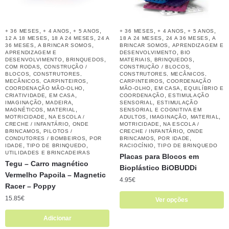
,
,
,
,
,
,
+ 36 MESES
+ 4 ANOS
+ 5 ANOS
+ 36 MESES
+ 4 ANOS
+ 5 ANOS
,
,
,
,
12 A 18 MESES
18 A 24 MESES
24 A
18 A 24 MESES
24 A 36 MESES
A
,
,
,
36 MESES
A BRINCAR SOMOS
BRINCAR SOMOS
APRENDIZAGEM E
,
APRENDIZAGEM E
DESENVOLVIMENTO
BIO
,
,
,
,
DESENVOLVIMENTO
BRINQUEDOS
MATERIAIS
BRINQUEDOS
,
,
COM RODAS
CONSTRUÇÃO /
CONSTRUÇÃO / BLOCOS
,
BLOCOS
CONSTRUTORES,
CONSTRUTORES, MECÂNICOS,
,
,
MECÂNICOS, CARPINTEIROS
CARPINTEIROS
COORDENAÇÃO
,
,
,
COORDENAÇÃO MÃO-OLHO
MÃO-OLHO
EM CASA
EQUILÍBRIO E
,
,
,
CRIATIVIDADE
EM CASA
COORDENAÇÃO
ESTIMULAÇÃO
,
,
,
IMAGINAÇÃO
MADEIRA
SENSORIAL
ESTIMULAÇÃO
,
,
MAGNÉTICOS
MATERIAL
SENSORIAL E COGNITIVA EM
,
,
,
,
MOTRICIDADE
NA ESCOLA /
ADULTOS
IMAGINAÇÃO
MATERIAL
,
,
CRECHE / INFANTÁRIO
ONDE
MOTRICIDADE
NA ESCOLA /
,
,
BRINCAMOS
PILOTOS /
CRECHE / INFANTÁRIO
ONDE
,
,
,
CONDUTORES / BOMBEIROS
POR
BRINCAMOS
POR IDADE
,
,
,
IDADE
TIPO DE BRINQUEDO
RACIOCÍNIO
TIPO DE BRINQUEDO
UTILIDADES E BRINCADEIRAS
Placas para Blocos em
Tegu – Carro magnético
Bioplástico BiOBUDDi
Vermelho Papoila – Magnetic
4.95
€
Racer – Poppy
15.85
€
Ver opções
Adicionar