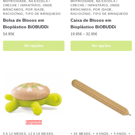
,
,
MOTRICIDADE
NA ESCOLA /
MOTRICIDADE
NA ESCOLA /
,
,
CRECHE / INFANTÁRIO
ONDE
CRECHE / INFANTÁRIO
ONDE
,
,
,
,
BRINCAMOS
POR IDADE
BRINCAMOS
POR IDADE
,
,
RACIOCÍNIO
TIPO DE BRINQUEDO
RACIOCÍNIO
TIPO DE BRINQUEDO
Bolsa de Blocos em
Caixa de Blocos em
Bioplástico BiOBUDDi
Bioplástico BiOBUDDi
54.95
€
19.95
€
–
32.95
€
Ver opções
Ver opções
Esgotado
,
,
,
,
,
0 A 12 MESES
12 A 18 MESES
+ 36 MESES
+ 4 ANOS
+ 5 ANOS
+