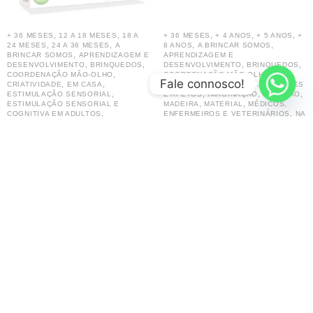
,
,
,
,
,
+ 36 MESES
12 A 18 MESES
18 A
+ 36 MESES
+ 4 ANOS
+ 5 ANOS
+
,
,
,
,
24 MESES
24 A 36 MESES
A
8 ANOS
A BRINCAR SOMOS
,
BRINCAR SOMOS
APRENDIZAGEM E
APRENDIZAGEM E
,
,
,
,
DESENVOLVIMENTO
BRINQUEDOS
DESENVOLVIMENTO
BRINQUEDOS
,
,
COORDENAÇÃO MÃO-OLHO
COORDENAÇÃO MÃO-OLHO
Fale connosco!
,
,
,
,
CRIATIVIDADE
EM CASA
CRIATIVIDADE
EM CASA
EMOÇÕES
,
,
,
,
ESTIMULAÇÃO SENSORIAL
E AFETOS
IMAGINAÇÃO
IMITAÇÃO
,
,
ESTIMULAÇÃO SENSORIAL E
MADEIRA
MATERIAL
MÉDICOS,
,
,
COGNITIVA EM ADULTOS
ENFERMEIROS E VETERINÁRIOS
NA
,
,
,
IMAGINAÇÃO
MOTRICIDADE
NA
ESCOLA / CRECHE / INFANTÁRIO
,
,
,
ESCOLA / CRECHE / INFANTÁRIO
ONDE BRINCAMOS
POR IDADE
,
,
ONDE BRINCAMOS
PINTORES /
SOCIALIZAÇÃO / TOLERÂNCIA
TIPO
,
ARTISTAS
PINTURAS E TRABALHOS
DE BRINQUEDO
,
MANUAIS
POR IDADE
Set Veterinário – Plan Toys
Os meus primeiros lápis de
29.90
€
cera
14.90
€
–
19.90
€
Adicionar
Ver opções