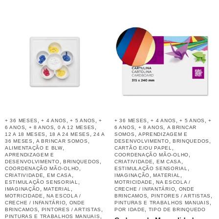
,
,
,
,
,
,
+ 36 MESES
+ 4 ANOS
+ 5 ANOS
+
+ 36 MESES
+ 4 ANOS
+ 5 ANOS
+
,
,
,
,
,
6 ANOS
+ 8 ANOS
0 A 12 MESES
6 ANOS
+ 8 ANOS
A BRINCAR
,
,
,
12 A 18 MESES
18 A 24 MESES
24 A
SOMOS
APRENDIZAGEM E
,
,
,
,
36 MESES
A BRINCAR SOMOS
DESENVOLVIMENTO
BRINQUEDOS
,
,
ALIMENTAÇÃO E BLW
CARTÃO E/OU PAPEL
,
APRENDIZAGEM E
COORDENAÇÃO MÃO-OLHO
,
,
,
,
DESENVOLVIMENTO
BRINQUEDOS
CRIATIVIDADE
EM CASA
,
,
COORDENAÇÃO MÃO-OLHO
ESTIMULAÇÃO SENSORIAL
,
,
,
,
CRIATIVIDADE
EM CASA
IMAGINAÇÃO
MATERIAL
,
,
ESTIMULAÇÃO SENSORIAL
MOTRICIDADE
NA ESCOLA /
,
,
,
IMAGINAÇÃO
MATERIAL
CRECHE / INFANTÁRIO
ONDE
,
,
,
MOTRICIDADE
NA ESCOLA /
BRINCAMOS
PINTORES / ARTISTAS
,
,
CRECHE / INFANTÁRIO
ONDE
PINTURAS E TRABALHOS MANUAIS
,
,
,
BRINCAMOS
PINTORES / ARTISTAS
POR IDADE
TIPO DE BRINQUEDO
,
PINTURAS E TRABALHOS MANUAIS