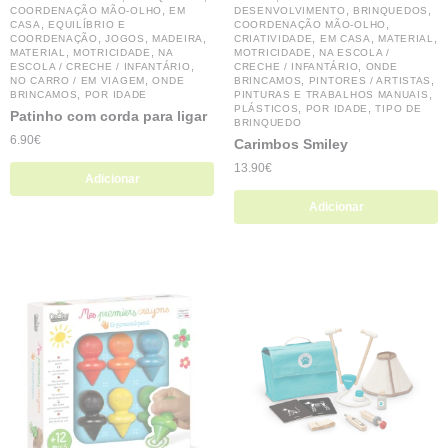
,
,
,
COORDENAÇÃO MÃO-OLHO
EM
DESENVOLVIMENTO
BRINQUEDOS
,
,
CASA
EQUILÍBRIO E
COORDENAÇÃO MÃO-OLHO
,
,
,
,
,
,
COORDENAÇÃO
JOGOS
MADEIRA
CRIATIVIDADE
EM CASA
MATERIAL
,
,
,
MATERIAL
MOTRICIDADE
NA
MOTRICIDADE
NA ESCOLA /
,
,
ESCOLA / CRECHE / INFANTÁRIO
CRECHE / INFANTÁRIO
ONDE
,
,
,
NO CARRO / EM VIAGEM
ONDE
BRINCAMOS
PINTORES / ARTISTAS
,
,
BRINCAMOS
POR IDADE
PINTURAS E TRABALHOS MANUAIS
,
,
PLÁSTICOS
POR IDADE
TIPO DE
Patinho com corda para ligar
BRINQUEDO
6.90
€
Carimbos Smiley
13.90
€
Adicionar
Adicionar