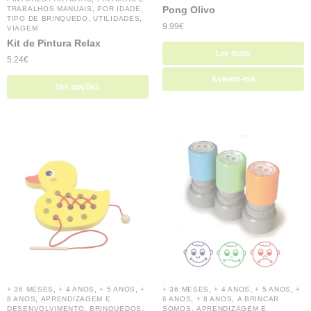
,
,
Pong Olivo
TRABALHOS MANUAIS
POR IDADE
,
,
TIPO DE BRINQUEDO
UTILIDADES
9.99
€
VIAGEM
Kit de Pintura Relax
Ler mais
5.24
€
Avisem-me
Ver opções
,
,
,
,
,
,
+ 36 MESES
+ 4 ANOS
+ 5 ANOS
+
+ 36 MESES
+ 4 ANOS
+ 5 ANOS
+
,
,
,
8 ANOS
APRENDIZAGEM E
6 ANOS
+ 8 ANOS
A BRINCAR
,
,
,
DESENVOLVIMENTO
BRINQUEDOS
SOMOS
APRENDIZAGEM E