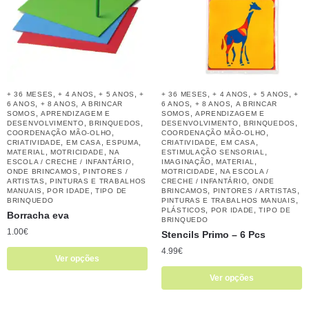
,
,
,
,
,
,
+ 36 MESES
+ 4 ANOS
+ 5 ANOS
+
+ 36 MESES
+ 4 ANOS
+ 5 ANOS
+
,
,
,
,
6 ANOS
+ 8 ANOS
A BRINCAR
6 ANOS
+ 8 ANOS
A BRINCAR
,
,
SOMOS
APRENDIZAGEM E
SOMOS
APRENDIZAGEM E
,
,
,
,
DESENVOLVIMENTO
BRINQUEDOS
DESENVOLVIMENTO
BRINQUEDOS
,
,
COORDENAÇÃO MÃO-OLHO
COORDENAÇÃO MÃO-OLHO
,
,
,
,
,
CRIATIVIDADE
EM CASA
ESPUMA
CRIATIVIDADE
EM CASA
,
,
,
MATERIAL
MOTRICIDADE
NA
ESTIMULAÇÃO SENSORIAL
,
,
,
ESCOLA / CRECHE / INFANTÁRIO
IMAGINAÇÃO
MATERIAL
,
,
ONDE BRINCAMOS
PINTORES /
MOTRICIDADE
NA ESCOLA /
,
,
ARTISTAS
PINTURAS E TRABALHOS
CRECHE / INFANTÁRIO
ONDE
,
,
,
,
MANUAIS
POR IDADE
TIPO DE
BRINCAMOS
PINTORES / ARTISTAS
,
BRINQUEDO
PINTURAS E TRABALHOS MANUAIS
,
,
PLÁSTICOS
POR IDADE
TIPO DE
Borracha eva
BRINQUEDO
1.00
€
Stencils Primo – 6 Pcs
4.99
€
Ver opções
Ver opções