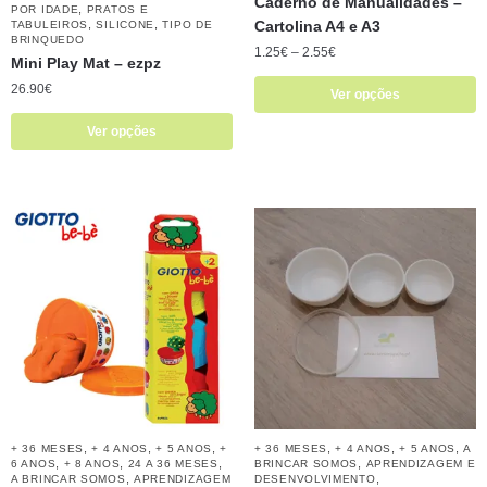
Caderno de Manualidades –
,
POR IDADE
PRATOS E
,
,
Cartolina A4 e A3
TABULEIROS
SILICONE
TIPO DE
BRINQUEDO
1.25
€
–
2.55
€
Mini Play Mat – ezpz
26.90
€
Ver opções
Ver opções
,
,
,
,
,
,
+ 36 MESES
+ 4 ANOS
+ 5 ANOS
+
+ 36 MESES
+ 4 ANOS
+ 5 ANOS
A
,
,
,
,
6 ANOS
+ 8 ANOS
24 A 36 MESES
BRINCAR SOMOS
APRENDIZAGEM E
,
,
A BRINCAR SOMOS
APRENDIZAGEM
DESENVOLVIMENTO