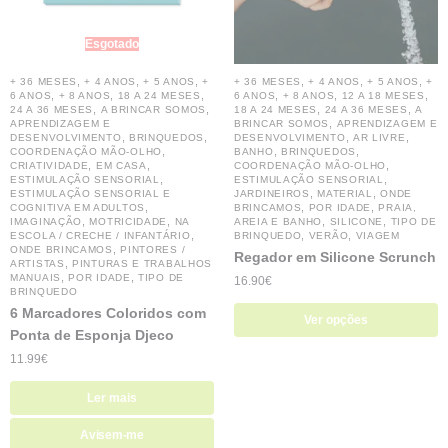
Esgotado
,
,
,
,
,
,
+ 36 MESES
+ 4 ANOS
+ 5 ANOS
+
+ 36 MESES
+ 4 ANOS
+ 5 ANOS
+
,
,
,
,
,
,
6 ANOS
+ 8 ANOS
18 A 24 MESES
6 ANOS
+ 8 ANOS
12 A 18 MESES
,
,
,
,
24 A 36 MESES
A BRINCAR SOMOS
18 A 24 MESES
24 A 36 MESES
A
,
APRENDIZAGEM E
BRINCAR SOMOS
APRENDIZAGEM E
,
,
,
,
DESENVOLVIMENTO
BRINQUEDOS
DESENVOLVIMENTO
AR LIVRE
,
,
,
COORDENAÇÃO MÃO-OLHO
BANHO
BRINQUEDOS
,
,
,
CRIATIVIDADE
EM CASA
COORDENAÇÃO MÃO-OLHO
,
,
ESTIMULAÇÃO SENSORIAL
ESTIMULAÇÃO SENSORIAL
,
,
ESTIMULAÇÃO SENSORIAL E
JARDINEIROS
MATERIAL
ONDE
,
,
,
COGNITIVA EM ADULTOS
BRINCAMOS
POR IDADE
PRAIA,
,
,
,
,
IMAGINAÇÃO
MOTRICIDADE
NA
AREIA E BANHO
SILICONE
TIPO DE
,
,
,
ESCOLA / CRECHE / INFANTÁRIO
BRINQUEDO
VERÃO
VIAGEM
,
ONDE BRINCAMOS
PINTORES /
Regador em Silicone Scrunch
,
ARTISTAS
PINTURAS E TRABALHOS
,
,
MANUAIS
POR IDADE
TIPO DE
16.90
€
BRINQUEDO
6 Marcadores Coloridos com
Ver opções
Ponta de Esponja Djeco
11.99
€
Ler mais
Avisem-me