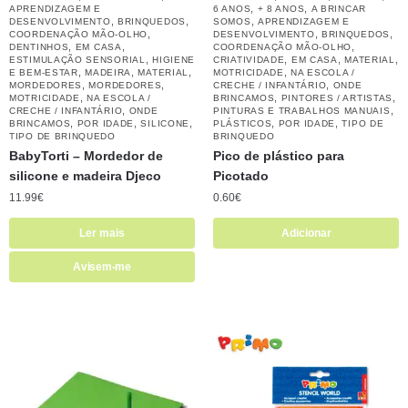
,
,
APRENDIZAGEM E
6 ANOS
+ 8 ANOS
A BRINCAR
,
,
,
DESENVOLVIMENTO
BRINQUEDOS
SOMOS
APRENDIZAGEM E
,
,
,
COORDENAÇÃO MÃO-OLHO
DESENVOLVIMENTO
BRINQUEDOS
,
,
,
DENTINHOS
EM CASA
COORDENAÇÃO MÃO-OLHO
,
,
,
,
ESTIMULAÇÃO SENSORIAL
HIGIENE
CRIATIVIDADE
EM CASA
MATERIAL
,
,
,
,
E BEM-ESTAR
MADEIRA
MATERIAL
MOTRICIDADE
NA ESCOLA /
,
,
,
MORDEDORES
MORDEDORES
CRECHE / INFANTÁRIO
ONDE
,
,
,
MOTRICIDADE
NA ESCOLA /
BRINCAMOS
PINTORES / ARTISTAS
,
,
CRECHE / INFANTÁRIO
ONDE
PINTURAS E TRABALHOS MANUAIS
,
,
,
,
,
BRINCAMOS
POR IDADE
SILICONE
PLÁSTICOS
POR IDADE
TIPO DE
TIPO DE BRINQUEDO
BRINQUEDO
BabyTorti – Mordedor de
Pico de plástico para
silicone e madeira Djeco
Picotado
11.99
€
0.60
€
Ler mais
Adicionar
Avisem-me