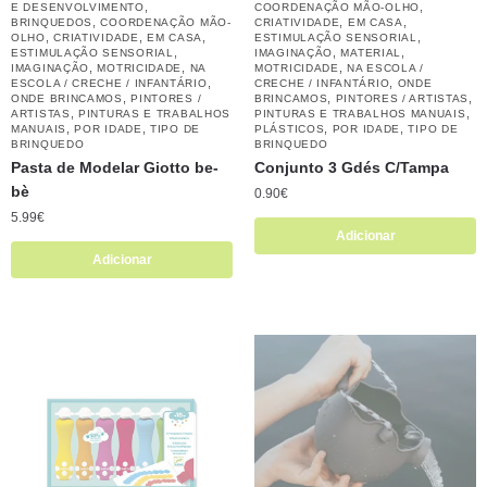
,
,
E DESENVOLVIMENTO
COORDENAÇÃO MÃO-OLHO
,
,
,
BRINQUEDOS
COORDENAÇÃO MÃO-
CRIATIVIDADE
EM CASA
,
,
,
,
OLHO
CRIATIVIDADE
EM CASA
ESTIMULAÇÃO SENSORIAL
,
,
,
ESTIMULAÇÃO SENSORIAL
IMAGINAÇÃO
MATERIAL
,
,
,
IMAGINAÇÃO
MOTRICIDADE
NA
MOTRICIDADE
NA ESCOLA /
,
,
ESCOLA / CRECHE / INFANTÁRIO
CRECHE / INFANTÁRIO
ONDE
,
,
,
ONDE BRINCAMOS
PINTORES /
BRINCAMOS
PINTORES / ARTISTAS
,
,
ARTISTAS
PINTURAS E TRABALHOS
PINTURAS E TRABALHOS MANUAIS
,
,
,
,
MANUAIS
POR IDADE
TIPO DE
PLÁSTICOS
POR IDADE
TIPO DE
BRINQUEDO
BRINQUEDO
Pasta de Modelar Giotto be-
Conjunto 3 Gdés C/Tampa
bè
0.90
€
5.99
€
Adicionar
Adicionar