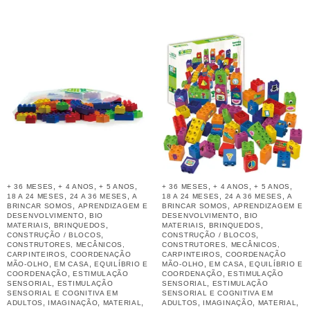
,
,
,
,
,
,
+ 36 MESES
+ 4 ANOS
+ 5 ANOS
+ 36 MESES
+ 4 ANOS
+ 5 ANOS
,
,
,
,
18 A 24 MESES
24 A 36 MESES
A
18 A 24 MESES
24 A 36 MESES
A
,
,
BRINCAR SOMOS
APRENDIZAGEM E
BRINCAR SOMOS
APRENDIZAGEM E
,
,
DESENVOLVIMENTO
BIO
DESENVOLVIMENTO
BIO
,
,
,
,
MATERIAIS
BRINQUEDOS
MATERIAIS
BRINQUEDOS
,
,
CONSTRUÇÃO / BLOCOS
CONSTRUÇÃO / BLOCOS
CONSTRUTORES, MECÂNICOS,
CONSTRUTORES, MECÂNICOS,
,
,
CARPINTEIROS
COORDENAÇÃO
CARPINTEIROS
COORDENAÇÃO
,
,
,
,
MÃO-OLHO
EM CASA
EQUILÍBRIO E
MÃO-OLHO
EM CASA
EQUILÍBRIO E
,
,
COORDENAÇÃO
ESTIMULAÇÃO
COORDENAÇÃO
ESTIMULAÇÃO
,
,
SENSORIAL
ESTIMULAÇÃO
SENSORIAL
ESTIMULAÇÃO
SENSORIAL E COGNITIVA EM
SENSORIAL E COGNITIVA EM
,
,
,
,
,
,
ADULTOS
IMAGINAÇÃO
MATERIAL
ADULTOS
IMAGINAÇÃO
MATERIAL