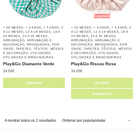
Esgotado
,
,
,
,
,
,
+ 36 MESES
+ 4 ANOS
+ 5 ANOS
0
+ 36 MESES
+ 4 ANOS
+ 5 ANOS
0
,
,
,
,
A 12 MESES
12 A 18 MESES
18 A
A 12 MESES
12 A 18 MESES
18 A
,
,
,
,
24 MESES
24 A 36 MESES
24 MESES
24 A 36 MESES
,
,
ARRUMAÇÃO
ARRUMAÇÃO E
ARRUMAÇÃO
ARRUMAÇÃO E
,
,
,
,
DECORAÇÃO
BRINQUEDOS
POR
DECORAÇÃO
BRINQUEDOS
POR
,
,
,
,
IDADE
TAPETES
TÊXTEIS, MÓVEIS
IDADE
TAPETES
TÊXTEIS, MÓVEIS
,
,
,
,
E DECORAÇÃO
UTILIDADES
E DECORAÇÃO
UTILIDADES
UTILIDADES E BRINCADEIRAS
UTILIDADES E BRINCADEIRAS
Play&Go Diamante Verde
Play&Go Riscas Rosa
34.00
€
34.00
€
Adicionar
Ler mais
Avisem-me
A mostrar todos os 2 resultados