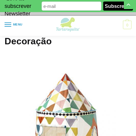
subscrever
Newsletter
MENU
0
Decoração