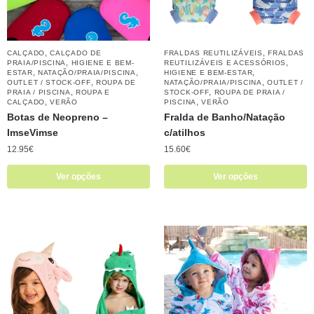
,
,
CALÇADO
CALÇADO DE
FRALDAS REUTILIZÁVEIS
FRALDAS
,
,
PRAIA/PISCINA
HIGIENE E BEM-
REUTILIZÁVEIS E ACESSÓRIOS
,
,
,
ESTAR
NATAÇÃO/PRAIA/PISCINA
HIGIENE E BEM-ESTAR
,
,
OUTLET / STOCK-OFF
ROUPA DE
NATAÇÃO/PRAIA/PISCINA
OUTLET /
,
,
PRAIA / PISCINA
ROUPA E
STOCK-OFF
ROUPA DE PRAIA /
,
,
CALÇADO
VERÃO
PISCINA
VERÃO
Botas de Neopreno – ​​
Fralda de Banho/Natação
ImseVimse
c/atilhos
12.95
€
15.60
€
Ver opções
Ver opções