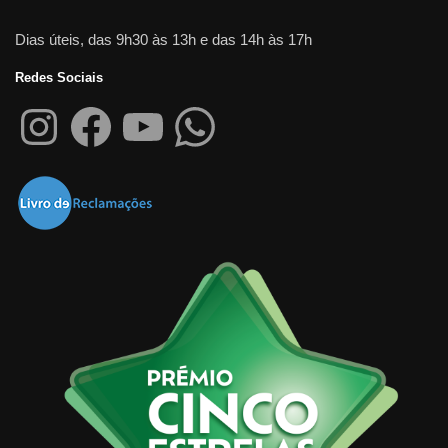
HIGIENE E BEM-ESTAR
FRALDAS REUTILIZÁVEIS
FRALDAS
NATAÇÃO/PRAIA/PISCINA
ROUPA DE
REUTILIZÁVEIS E ACESSÓRIOS
PRAIA / PISCINA
VERÃO
HIGIENE E BEM-ESTAR
NATAÇÃO/PRAIA/PISCINA
ROUPA DE
Fato de Banho – Pop-in
PRAIA / PISCINA
VERÃO
28.50
€
Fralda de Banho/Natação –
Pop-in
Ver opções
15.60
€
Ver opções