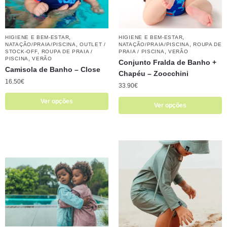
,
,
HIGIENE E BEM-ESTAR
HIGIENE E BEM-ESTAR
,
,
NATAÇÃO/PRAIA/PISCINA
OUTLET /
NATAÇÃO/PRAIA/PISCINA
ROUPA DE
,
,
STOCK-OFF
ROUPA DE PRAIA /
PRAIA / PISCINA
VERÃO
,
PISCINA
VERÃO
Conjunto Fralda de Banho +
Camisola de Banho – Close
Chapéu – Zoocchini
16.50
€
33.90
€
Ver opções
Ver opções