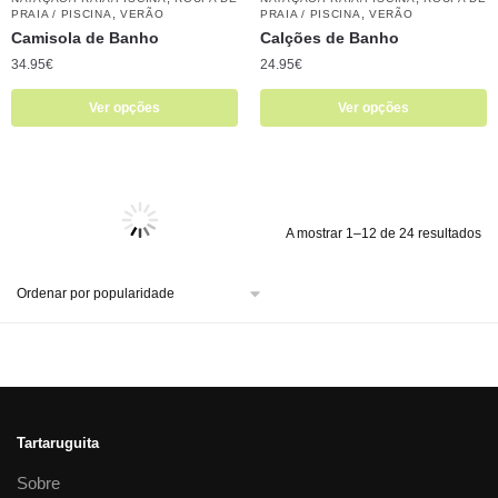
Camisola de Banho
Calções de Banho
34.95
€
24.95
€
Ver opções
Ver opções
BANHO
HIGIENE E BEM-ESTAR
CALÇADO
CALÇADO DE
NATAÇÃO/PRAIA/PISCINA
ROUPA DE
PRAIA/PISCINA
HIGIENE E BEM-
PRAIA / PISCINA
VERÃO
ESTAR
NATAÇÃO/PRAIA/PISCINA
ROUPA DE PRAIA / PISCINA
ROUPA
Poncho de praia/banho –
E CALÇADO
VERÃO
WAVE HAWAII