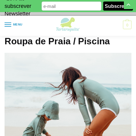
subscrever
Newsletter
MENU
0
Roupa de Praia / Piscina