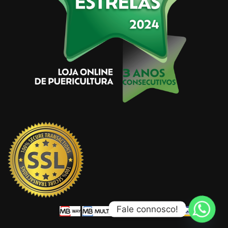
HIGIENE E BEM-ESTAR
ACESSÓRIOS
HIGIENE E BEM-
NATAÇÃO/PRAIA/PISCINA
ROUPA DE
ESTAR
NATAÇÃO/PRAIA/PISCINA
PRAIA / PISCINA
VERÃO
ROUPA DE PRAIA / PISCINA
ROUPA
E CALÇADO
VERÃO
Camisola de Banho – Pop-in
Óculos de Natação Guppy –
18.50
€
Splash About
10.80
€
Ver opções
Ver opções
Fale connosco!