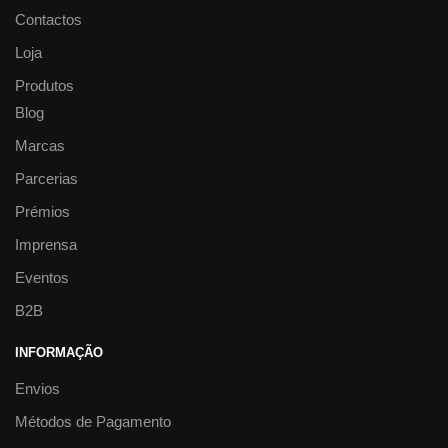
Slip Stop Maya
40.00
€
19.00
€
Adicionar
Ver opções
Esgotado
ACESSÓRIOS
HIGIENE E BEM-
+ 36 MESES
+ 4 ANOS
+ 5 ANOS
+
ESTAR
NATAÇÃO/PRAIA/PISCINA
6 ANOS
+ 8 ANOS
0 A 12 MESES
ROUPA DE PRAIA / PISCINA
ROUPA
12 A 18 MESES
18 A 24 MESES
24 A
E CALÇADO
VERÃO
VIAGEM
36 MESES
APRENDIZAGEM E
DESENVOLVIMENTO
AR LIVRE
Panamá
BRINQUEDOS
EQUILÍBRIO E
COORDENAÇÃO
ESPUMA
23.00
€