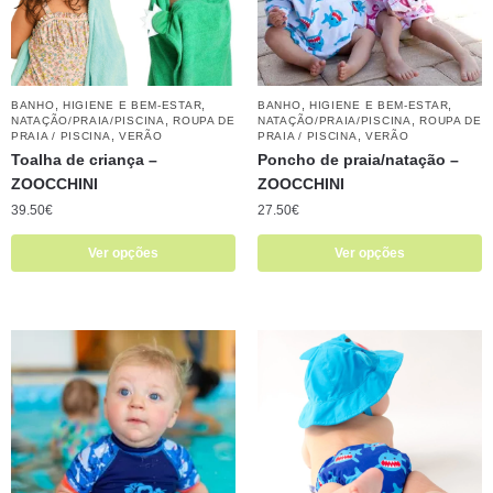
,
,
,
,
BANHO
HIGIENE E BEM-ESTAR
BANHO
HIGIENE E BEM-ESTAR
,
,
NATAÇÃO/PRAIA/PISCINA
ROUPA DE
NATAÇÃO/PRAIA/PISCINA
ROUPA DE
,
,
PRAIA / PISCINA
VERÃO
PRAIA / PISCINA
VERÃO
Toalha de criança –
Poncho de praia/natação –
ZOOCCHINI
ZOOCCHINI
39.50
€
27.50
€
Ver opções
Ver opções