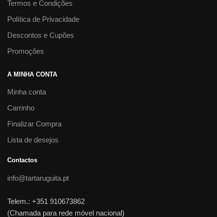
ESTIMULAÇÃO SENSORIAL
HIGIENE
E BEM-ESTAR
MATERIAL
Ver opções
MOTRICIDADE
NATAÇÃO/PRAIA/PISCINA
ONDE
BRINCAMOS
POR IDADE
PRAIA,
AREIA E BANHO
ROUPA DE PRAIA /
PISCINA
TIPO DE BRINQUEDO
UTILIDADES
VERÃO
Boias Braçadeiras Delphin
Discs
37.00
€
Ler mais
Avisem-me