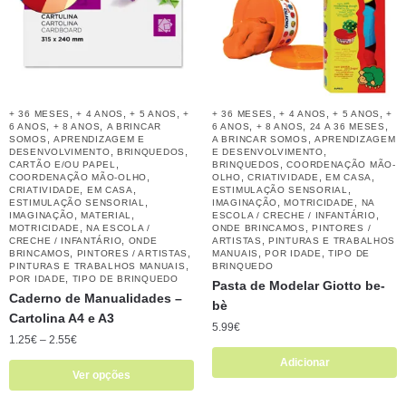
,
,
,
,
,
,
+ 36 MESES
+ 4 ANOS
+ 5 ANOS
+
+ 36 MESES
+ 4 ANOS
+ 5 ANOS
+
,
,
,
,
,
6 ANOS
+ 8 ANOS
A BRINCAR
6 ANOS
+ 8 ANOS
24 A 36 MESES
,
,
SOMOS
APRENDIZAGEM E
A BRINCAR SOMOS
APRENDIZAGEM
,
,
,
DESENVOLVIMENTO
BRINQUEDOS
E DESENVOLVIMENTO
,
,
CARTÃO E/OU PAPEL
BRINQUEDOS
COORDENAÇÃO MÃO-
,
,
,
,
COORDENAÇÃO MÃO-OLHO
OLHO
CRIATIVIDADE
EM CASA
,
,
,
CRIATIVIDADE
EM CASA
ESTIMULAÇÃO SENSORIAL
,
,
,
ESTIMULAÇÃO SENSORIAL
IMAGINAÇÃO
MOTRICIDADE
NA
,
,
,
IMAGINAÇÃO
MATERIAL
ESCOLA / CRECHE / INFANTÁRIO
,
,
MOTRICIDADE
NA ESCOLA /
ONDE BRINCAMOS
PINTORES /
,
,
CRECHE / INFANTÁRIO
ONDE
ARTISTAS
PINTURAS E TRABALHOS
,
,
,
,
BRINCAMOS
PINTORES / ARTISTAS
MANUAIS
POR IDADE
TIPO DE
,
PINTURAS E TRABALHOS MANUAIS
BRINQUEDO
,
POR IDADE
TIPO DE BRINQUEDO
Pasta de Modelar Giotto be-
Caderno de Manualidades –
bè
Cartolina A4 e A3
5.99
€
1.25
€
–
2.55
€
Adicionar
Ver opções