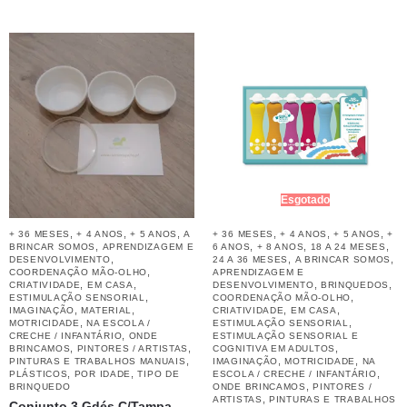
Esgotado
,
,
,
,
,
,
+ 36 MESES
+ 4 ANOS
+ 5 ANOS
A
+ 36 MESES
+ 4 ANOS
+ 5 ANOS
+
,
,
,
,
BRINCAR SOMOS
APRENDIZAGEM E
6 ANOS
+ 8 ANOS
18 A 24 MESES
,
,
,
DESENVOLVIMENTO
24 A 36 MESES
A BRINCAR SOMOS
,
COORDENAÇÃO MÃO-OLHO
APRENDIZAGEM E
,
,
,
,
CRIATIVIDADE
EM CASA
DESENVOLVIMENTO
BRINQUEDOS
,
,
ESTIMULAÇÃO SENSORIAL
COORDENAÇÃO MÃO-OLHO
,
,
,
,
IMAGINAÇÃO
MATERIAL
CRIATIVIDADE
EM CASA
,
,
MOTRICIDADE
NA ESCOLA /
ESTIMULAÇÃO SENSORIAL
,
CRECHE / INFANTÁRIO
ONDE
ESTIMULAÇÃO SENSORIAL E
,
,
,
BRINCAMOS
PINTORES / ARTISTAS
COGNITIVA EM ADULTOS
,
,
,
PINTURAS E TRABALHOS MANUAIS
IMAGINAÇÃO
MOTRICIDADE
NA
,
,
,
PLÁSTICOS
POR IDADE
TIPO DE
ESCOLA / CRECHE / INFANTÁRIO
,
BRINQUEDO
ONDE BRINCAMOS
PINTORES /
,
ARTISTAS
PINTURAS E TRABALHOS
Conjunto 3 Gdés C/Tampa