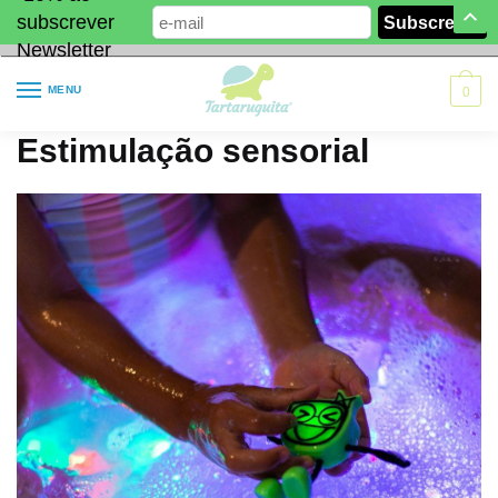
subscrever
Newsletter
MENU
0
Estimulação sensorial