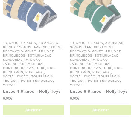
,
,
,
,
,
+ 4 ANOS
+ 5 ANOS
+ 6 ANOS
A
+ 6 ANOS
+ 8 ANOS
A BRINCAR
,
,
BRINCAR SOMOS
APRENDIZAGEM E
SOMOS
APRENDIZAGEM E
,
,
,
,
DESENVOLVIMENTO
AR LIVRE
DESENVOLVIMENTO
AR LIVRE
,
,
BRINQUEDOS
ESTIMULAÇÃO
BRINQUEDOS
ESTIMULAÇÃO
,
,
,
,
SENSORIAL
IMITAÇÃO
SENSORIAL
IMITAÇÃO
,
,
,
,
JARDINEIROS
MATERIAL
JARDINEIROS
MATERIAL
,
,
MONTESSORI / WALDORF
ONDE
MONTESSORI / WALDORF
ONDE
,
,
,
,
BRINCAMOS
POR IDADE
BRINCAMOS
POR IDADE
,
,
SOCIALIZAÇÃO / TOLERÂNCIA
SOCIALIZAÇÃO / TOLERÂNCIA
,
,
,
,
TECIDO
TIPO DE BRINQUEDO
TECIDO
TIPO DE BRINQUEDO
VERÃO
VERÃO
Luvas 4-6 anos – Rolly Toys
Luvas 6-8 anos – Rolly Toys
6.00
€
6.00
€
Adicionar
Adicionar