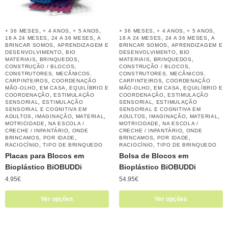
,
,
,
,
,
,
+ 36 MESES
+ 4 ANOS
+ 5 ANOS
+ 36 MESES
+ 4 ANOS
+ 5 ANOS
,
,
,
,
18 A 24 MESES
24 A 36 MESES
A
18 A 24 MESES
24 A 36 MESES
A
,
,
BRINCAR SOMOS
APRENDIZAGEM E
BRINCAR SOMOS
APRENDIZAGEM E
,
,
DESENVOLVIMENTO
BIO
DESENVOLVIMENTO
BIO
,
,
,
,
MATERIAIS
BRINQUEDOS
MATERIAIS
BRINQUEDOS
,
,
CONSTRUÇÃO / BLOCOS
CONSTRUÇÃO / BLOCOS
CONSTRUTORES, MECÂNICOS,
CONSTRUTORES, MECÂNICOS,
,
,
CARPINTEIROS
COORDENAÇÃO
CARPINTEIROS
COORDENAÇÃO
,
,
,
,
MÃO-OLHO
EM CASA
EQUILÍBRIO E
MÃO-OLHO
EM CASA
EQUILÍBRIO E
,
,
COORDENAÇÃO
ESTIMULAÇÃO
COORDENAÇÃO
ESTIMULAÇÃO
,
,
SENSORIAL
ESTIMULAÇÃO
SENSORIAL
ESTIMULAÇÃO
SENSORIAL E COGNITIVA EM
SENSORIAL E COGNITIVA EM
,
,
,
,
,
,
ADULTOS
IMAGINAÇÃO
MATERIAL
ADULTOS
IMAGINAÇÃO
MATERIAL
,
,
MOTRICIDADE
NA ESCOLA /
MOTRICIDADE
NA ESCOLA /
,
,
CRECHE / INFANTÁRIO
ONDE
CRECHE / INFANTÁRIO
ONDE
,
,
,
,
BRINCAMOS
POR IDADE
BRINCAMOS
POR IDADE
,
,
RACIOCÍNIO
TIPO DE BRINQUEDO
RACIOCÍNIO
TIPO DE BRINQUEDO
Placas para Blocos em
Bolsa de Blocos em
Bioplástico BiOBUDDi
Bioplástico BiOBUDDi
4.95
€
54.95
€
Ver opções
Ver opções