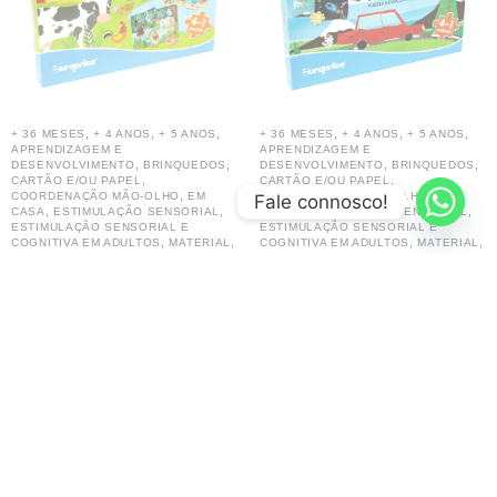
,
,
,
,
,
,
+ 36 MESES
+ 4 ANOS
+ 5 ANOS
+ 36 MESES
+ 4 ANOS
+ 5 ANOS
APRENDIZAGEM E
APRENDIZAGEM E
,
,
,
,
DESENVOLVIMENTO
BRINQUEDOS
DESENVOLVIMENTO
BRINQUEDOS
,
,
CARTÃO E/OU PAPEL
CARTÃO E/OU PAPEL
,
,
COORDENAÇÃO MÃO-OLHO
EM
COORDENAÇÃO MÃO-OLHO
EM
Fale connosco!
,
,
,
,
CASA
ESTIMULAÇÃO SENSORIAL
CASA
ESTIMULAÇÃO SENSORIAL
ESTIMULAÇÃO SENSORIAL E
ESTIMULAÇÃO SENSORIAL E
,
,
,
,
COGNITIVA EM ADULTOS
MATERIAL
COGNITIVA EM ADULTOS
MATERIAL
,
,
MOTRICIDADE
NA ESCOLA /
MOTRICIDADE
NA ESCOLA /
,
,
CRECHE / INFANTÁRIO
ONDE
CRECHE / INFANTÁRIO
ONDE
,
,
,
,
,
,
BRINCAMOS
POR IDADE
PUZZLES
BRINCAMOS
POR IDADE
PUZZLES
TIPO DE BRINQUEDO
TIPO DE BRINQUEDO
Puzzles Evolutivos – Os
Puzzles Evolutivos – Os
Animais II
Transportes
10.60
€
10.60
€
Adicionar
Adicionar