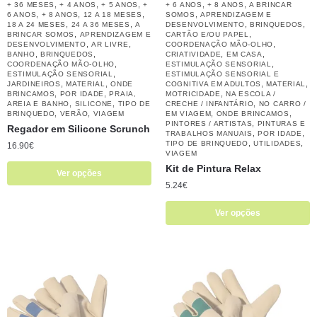
,
,
,
,
,
+ 36 MESES
+ 4 ANOS
+ 5 ANOS
+
+ 6 ANOS
+ 8 ANOS
A BRINCAR
,
,
,
,
6 ANOS
+ 8 ANOS
12 A 18 MESES
SOMOS
APRENDIZAGEM E
,
,
,
,
18 A 24 MESES
24 A 36 MESES
A
DESENVOLVIMENTO
BRINQUEDOS
,
,
BRINCAR SOMOS
APRENDIZAGEM E
CARTÃO E/OU PAPEL
,
,
,
DESENVOLVIMENTO
AR LIVRE
COORDENAÇÃO MÃO-OLHO
,
,
,
,
BANHO
BRINQUEDOS
CRIATIVIDADE
EM CASA
,
,
COORDENAÇÃO MÃO-OLHO
ESTIMULAÇÃO SENSORIAL
,
ESTIMULAÇÃO SENSORIAL
ESTIMULAÇÃO SENSORIAL E
,
,
,
,
JARDINEIROS
MATERIAL
ONDE
COGNITIVA EM ADULTOS
MATERIAL
,
,
,
BRINCAMOS
POR IDADE
PRAIA,
MOTRICIDADE
NA ESCOLA /
,
,
,
AREIA E BANHO
SILICONE
TIPO DE
CRECHE / INFANTÁRIO
NO CARRO /
,
,
,
,
BRINQUEDO
VERÃO
VIAGEM
EM VIAGEM
ONDE BRINCAMOS
,
PINTORES / ARTISTAS
PINTURAS E
Regador em Silicone Scrunch
,
,
TRABALHOS MANUAIS
POR IDADE
,
,
TIPO DE BRINQUEDO
UTILIDADES
16.90
€
VIAGEM
Kit de Pintura Relax
Ver opções
5.24
€
Ver opções