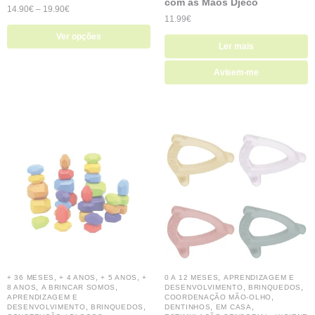
com as Mãos Djeco
14.90
€
–
19.90
€
11.99
€
Ver opções
Ler mais
Avisem-me
,
,
,
,
+ 36 MESES
+ 4 ANOS
+ 5 ANOS
+
0 A 12 MESES
APRENDIZAGEM E
,
,
,
,
8 ANOS
A BRINCAR SOMOS
DESENVOLVIMENTO
BRINQUEDOS
,
APRENDIZAGEM E
COORDENAÇÃO MÃO-OLHO
,
,
,
,
DESENVOLVIMENTO
BRINQUEDOS
DENTINHOS
EM CASA