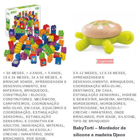
Esgotado
,
,
,
,
,
+ 36 MESES
+ 4 ANOS
+ 5 ANOS
0 A 12 MESES
12 A 18 MESES
,
,
18 A 24 MESES
24 A 36 MESES
A
APRENDIZAGEM E
,
,
,
BRINCAR SOMOS
APRENDIZAGEM E
DESENVOLVIMENTO
BRINQUEDOS
,
,
DESENVOLVIMENTO
BIO
COORDENAÇÃO MÃO-OLHO
,
,
,
,
MATERIAIS
BRINQUEDOS
DENTINHOS
EM CASA
,
,
CONSTRUÇÃO / BLOCOS
ESTIMULAÇÃO SENSORIAL
HIGIENE
,
,
,
CONSTRUTORES, MECÂNICOS,
E BEM-ESTAR
MADEIRA
MATERIAL
,
,
,
CARPINTEIROS
COORDENAÇÃO
MORDEDORES
MORDEDORES
,
,
,
MÃO-OLHO
EM CASA
EQUILÍBRIO E
MOTRICIDADE
NA ESCOLA /
,
,
COORDENAÇÃO
ESTIMULAÇÃO
CRECHE / INFANTÁRIO
ONDE
,
,
,
,
SENSORIAL
ESTIMULAÇÃO
BRINCAMOS
POR IDADE
SILICONE
SENSORIAL E COGNITIVA EM
TIPO DE BRINQUEDO
,
,
,
ADULTOS
IMAGINAÇÃO
MATERIAL
BabyTorti – Mordedor de
,
MOTRICIDADE
NA ESCOLA /
,
silicone e madeira Djeco
CRECHE / INFANTÁRIO
ONDE
,
,
BRINCAMOS
POR IDADE