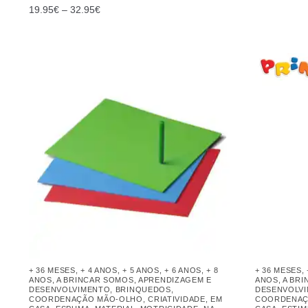
19.95
€
–
32.95
€
+ 36 MESES
,
+ 4 ANOS
,
+ 5 ANOS
,
+ 6 ANOS
,
+ 8
+ 36 MESES
,
ANOS
,
A BRINCAR SOMOS
,
APRENDIZAGEM E
ANOS
,
A BR
DESENVOLVIMENTO
,
BRINQUEDOS
,
DESENVOLV
COORDENAÇÃO MÃO-OLHO
,
CRIATIVIDADE
,
EM
COORDENAÇ