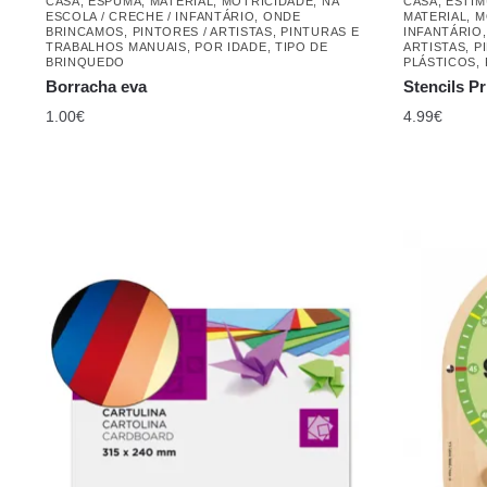
CASA
,
ESPUMA
,
MATERIAL
,
MOTRICIDADE
,
NA
CASA
,
ESTIM
ESCOLA / CRECHE / INFANTÁRIO
,
ONDE
MATERIAL
,
M
BRINCAMOS
,
PINTORES / ARTISTAS
,
PINTURAS E
INFANTÁRIO
TRABALHOS MANUAIS
,
POR IDADE
,
TIPO DE
ARTISTAS
,
P
BRINQUEDO
PLÁSTICOS
,
Borracha eva
Stencils P
1.00
€
4.99
€