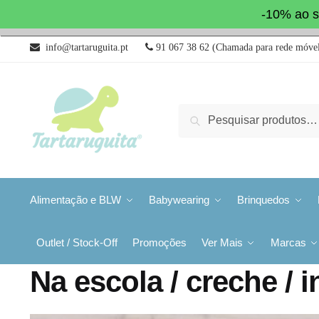
-10% ao s
info@tartaruguita.pt
91 067 38 62 (Chamada para rede móvel
Pesquisa
Alimentação e BLW
Babywearing
Brinquedos
Outlet / Stock-Off
Promoções
Ver Mais
Marcas
Na escola / creche / i