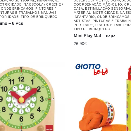
ULAÇÃO SENSORIAL
,
IMAGINAÇÃO
,
DESENVOLVIMENTO
,
BRINQUED
OTRICIDADE
,
NA ESCOLA / CRECHE /
COORDENAÇÃO MÃO-OLHO
,
CRI
,
ONDE BRINCAMOS
,
PINTORES /
CASA
,
ESTIMULAÇÃO SENSORIA
INTURAS E TRABALHOS MANUAIS
,
MATERIAL
,
MOTRICIDADE
,
NA ES
POR IDADE
,
TIPO DE BRINQUEDO
INFANTÁRIO
,
ONDE BRINCAMOS
ARTISTAS
,
PINTURAS E TRABAL
rimo – 6 Pcs
POR IDADE
,
PRATOS E TABULEI
TIPO DE BRINQUEDO
Mini Play Mat – ezpz
26.90
€