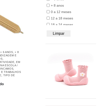
50/56
BB&Co
+ 8 anos
62/68
Bblüv
0 a 12 meses
74/80
Beach & Bandits
12 a 18 meses
86/92
Beyona
18 a 24 meses
A4
BiOBUDDi
24 a 36 meses
Limpar
Bobbi Ravioli
Acessórios
Bodywear Beeren
Acessórios de Babywearing
BOHOPANNA
Alimentação e BLW
,
+ 6 ANOS
,
+ 8
Booksmile
NDIZAGEM E
Ar Livre
OS
,
BS Toys
ATIVIDADE
,
EM
Arrumação
,
NA ESCOLA /
Bumbo
Arrumação e Decoração
RINCAMOS
,
 E TRABALHOS
BundleBean
Babetes
E
,
TIPO DE
Carl Oscar®
Babetes compridos
ado
Cayro
Babywearing
Chilly's
Banho
Close Parent
Bolas
Colorino