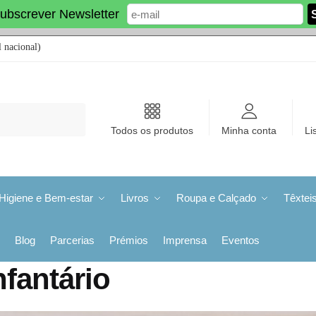
ubscrever Newsletter
 nacional)
Todos os produtos
Minha conta
Li
Higiene e Bem-estar
Livros
Roupa e Calçado
Têxtei
Blog
Parcerias
Prémios
Imprensa
Eventos
nfantário