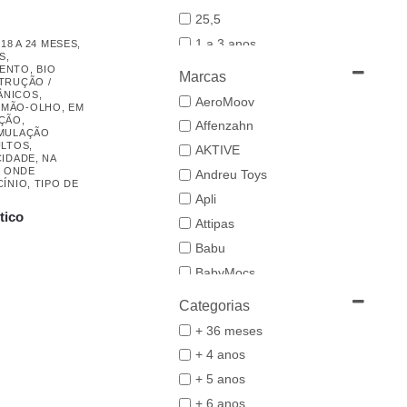
25,5
1 a 3 anos
,
18 A 24 MESES
,
S
,
19-20
MENTO
,
BIO
Marcas
TRUÇÃO /
21
ÂNICOS,
AeroMoov
 MÃO-OLHO
,
EM
21,5-22,5
AÇÃO
,
Affenzahn
IMULAÇÃO
22
ULTOS
,
AKTIVE
CIDADE
,
NA
23
,
ONDE
Andreu Toys
CÍNIO
,
TIPO DE
23/24
Apli
24-25,5
tico
Attipas
25
Babu
26/27
BabyMocs
28
Babywoods
Categorias
29/30
BACIUZZI
+ 36 meses
3 a 6 anos
Baghera
+ 4 anos
31
Bambo Nature
+ 5 anos
32/33
BAZAR BIZAR
+ 6 anos