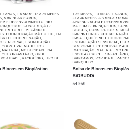
+ 4 ANOS
,
+ 5 ANOS
,
18 A 24 MESES
,
+ 36 MESES
,
+ 4 ANOS
,
+ 5 ANOS
ES
,
A BRINCAR SOMOS
,
24 A 36 MESES
,
A BRINCAR SOMO
EM E DESENVOLVIMENTO
,
BIO
APRENDIZAGEM E DESENVOLVI
BRINQUEDOS
,
CONSTRUÇÃO /
MATERIAIS
,
BRINQUEDOS
,
CONS
NSTRUTORES, MECÂNICOS,
BLOCOS
,
CONSTRUTORES, MEC
OS
,
COORDENAÇÃO MÃO-OLHO
,
EM
CARPINTEIROS
,
COORDENAÇÃO
ÍBRIO E COORDENAÇÃO
,
CASA
,
EQUILÍBRIO E COORDEN
O SENSORIAL
,
ESTIMULAÇÃO
ESTIMULAÇÃO SENSORIAL
,
EST
E COGNITIVA EM ADULTOS
,
SENSORIAL E COGNITIVA EM AD
,
MATERIAL
,
MOTRICIDADE
,
NA
IMAGINAÇÃO
,
MATERIAL
,
MOTRI
ECHE / INFANTÁRIO
,
ONDE
ESCOLA / CRECHE / INFANTÁRIO
,
POR IDADE
,
RACIOCÍNIO
,
TIPO DE
BRINCAMOS
,
POR IDADE
,
RACIO
BRINQUEDO
a Blocos em Bioplástico
Bolsa de Blocos em Bioplás
BiOBUDDi
54.95
€