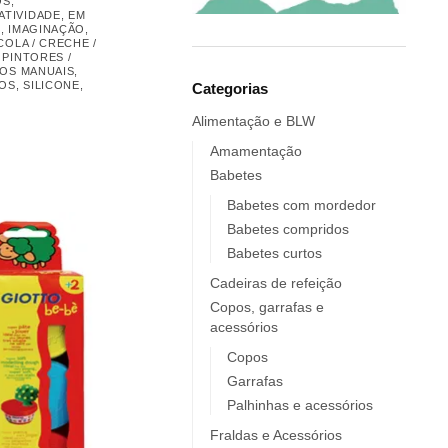
OS
,
Elobra KIDS
Mordedores
ATIVIDADE
,
EM
Endro
L
,
IMAGINAÇÃO
,
Mordedores
COLA / CRECHE /
Europrice
,
PINTORES /
Musicais
HOS MANUAIS
,
Everyday Baby
ROS
,
SILICONE
,
Categorias
Outlet / Stock-Off
ezpz
Alimentação e BLW
Pinturas e Trabalhos
Fidella
Manuais
Amamentação
FIIL
Por Idade
Babetes
FOOOTY
Pratos e Tabuleiros
Babetes com mordedor
FRESK
Preparação, Conservação e
Babetes compridos
Transporte de Alimentos
FÜRNIS
Babetes curtos
Roupa e Calçado
Giotto / Giotto be-bè
Cadeiras de refeição
Temáticos / Aniversários
Gloop
Copos, garrafas e
Têxteis, Móveis e Decoração
acessórios
Goula
Utilidades
Grabease
Copos
Utilidades e Brincadeiras
Garrafas
grums
Verão
Palhinhas e acessórios
Haakaa
Viagem
HappyBear Diapers
Fraldas e Acessórios