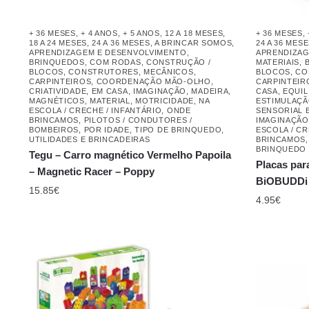
+ 36 MESES
,
+ 4 ANOS
,
+ 5 ANOS
,
12 A 18 MESES
,
+ 36 MESES
,
18 A 24 MESES
,
24 A 36 MESES
,
A BRINCAR SOMOS
,
24 A 36 MES
APRENDIZAGEM E DESENVOLVIMENTO
,
APRENDIZAG
BRINQUEDOS
,
COM RODAS
,
CONSTRUÇÃO /
MATERIAIS
,
BLOCOS
,
CONSTRUTORES, MECÂNICOS,
BLOCOS
,
CO
CARPINTEIROS
,
COORDENAÇÃO MÃO-OLHO
,
CARPINTEIR
CRIATIVIDADE
,
EM CASA
,
IMAGINAÇÃO
,
MADEIRA
,
CASA
,
EQUIL
MAGNÉTICOS
,
MATERIAL
,
MOTRICIDADE
,
NA
ESTIMULAÇÃ
ESCOLA / CRECHE / INFANTÁRIO
,
ONDE
SENSORIAL 
BRINCAMOS
,
PILOTOS / CONDUTORES /
IMAGINAÇÃO
BOMBEIROS
,
POR IDADE
,
TIPO DE BRINQUEDO
,
ESCOLA / CR
UTILIDADES E BRINCADEIRAS
BRINCAMOS
BRINQUEDO
Tegu – Carro magnético Vermelho Papoila
Placas par
– Magnetic Racer – Poppy
BiOBUDDi
15.85
€
4.95
€