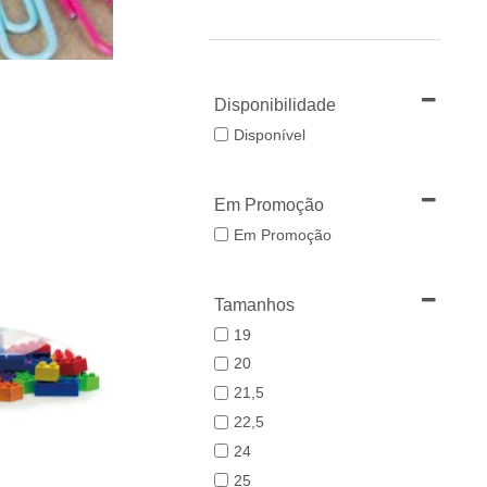
Disponibilidade
Disponível
Em Promoção
Em Promoção
Tamanhos
19
20
21,5
22,5
24
25