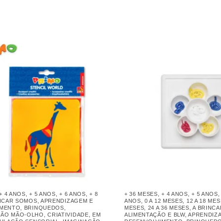
+ 4 ANOS
,
+ 5 ANOS
,
+ 6 ANOS
,
+ 8
+ 36 MESES
,
+ 4 ANOS
,
+ 5 ANOS
INCAR SOMOS
,
APRENDIZAGEM E
ANOS
,
0 A 12 MESES
,
12 A 18 ME
IMENTO
,
BRINQUEDOS
,
MESES
,
24 A 36 MESES
,
A BRINC
ÃO MÃO-OLHO
,
CRIATIVIDADE
,
EM
ALIMENTAÇÃO E BLW
,
APRENDIZ