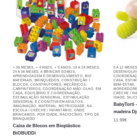
+ 36 MESES
,
+ 4 ANOS
,
+ 5 ANOS
,
18 A 24 MESES
,
0 A 12 MESE
24 A 36 MESES
,
A BRINCAR SOMOS
,
DESENVOLV
APRENDIZAGEM E DESENVOLVIMENTO
,
BIO
COORDENAÇ
MATERIAIS
,
BRINQUEDOS
,
CONSTRUÇÃO /
CASA
,
ESTIM
BLOCOS
,
CONSTRUTORES, MECÂNICOS,
BEM-ESTAR
,
CARPINTEIROS
,
COORDENAÇÃO MÃO-OLHO
,
EM
MORDEDOR
CASA
,
EQUILÍBRIO E COORDENAÇÃO
,
CRECHE / I
ESTIMULAÇÃO SENSORIAL
,
ESTIMULAÇÃO
IDADE
,
SILI
SENSORIAL E COGNITIVA EM ADULTOS
,
BabyTorti 
IMAGINAÇÃO
,
MATERIAL
,
MOTRICIDADE
,
NA
ESCOLA / CRECHE / INFANTÁRIO
,
ONDE
madeira Dj
BRINCAMOS
,
POR IDADE
,
RACIOCÍNIO
,
TIPO DE
BRINQUEDO
11.99
€
Caixa de Blocos em Bioplástico
BiOBUDDi