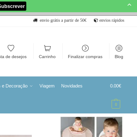
envio grátis a partir de 50€
envios rápidos
sta de desejos
Carrinho
Finalizar compras
Blog
s e Decoração
Viagem
Novidades
0.00
€
0