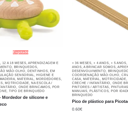
Esgotado
S
,
12 A 18 MESES
,
APRENDIZAGEM E
+ 36 MESES
,
+ 4 ANOS
,
+ 5 ANOS
IMENTO
,
BRINQUEDOS
,
ANOS
,
A BRINCAR SOMOS
,
APRE
ÃO MÃO-OLHO
,
DENTINHOS
,
EM
DESENVOLVIMENTO
,
BRINQUED
ULAÇÃO SENSORIAL
,
HIGIENE E
COORDENAÇÃO MÃO-OLHO
,
CRI
MADEIRA
,
MATERIAL
,
MORDEDORES
,
CASA
,
MATERIAL
,
MOTRICIDADE
ES
,
MOTRICIDADE
,
NA ESCOLA /
CRECHE / INFANTÁRIO
,
ONDE B
NFANTÁRIO
,
ONDE BRINCAMOS
,
POR
PINTORES / ARTISTAS
,
PINTURAS
CONE
,
TIPO DE BRINQUEDO
MANUAIS
,
PLÁSTICOS
,
POR IDAD
BRINQUEDO
– Mordedor de silicone e
Pico de plástico para Picot
eco
0.60
€