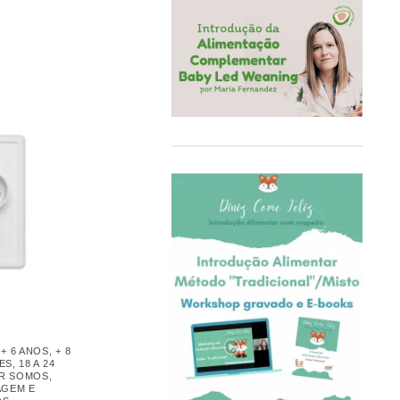
Bonecos e Peluches
COQ6GRUE
Brinquedos
Cra-Z-Art
Com rodas
Crealign
Construção / Blocos
Cubbies
Cuidados Pessoais
Delphin
Dentinhos
Delta Children
Equilíbrio e Coordenação
Doddl
Figuras
DoddleBags
Fraldas e Naninhas/Doudou
Doidy Cup®
Ginásios para bebés
EBULOBO
Higiene e Bem-estar
ECO Brotbox
Imitação
eco rascals
Infantil
Educa
Jogos
Ego Editora
Livros
,
+ 6 ANOS
,
+ 8
Eigenart
Madeira
SES
,
18 A 24
AR SOMOS
,
El Saquitos de la Salud
Mobiliário
AGEM E