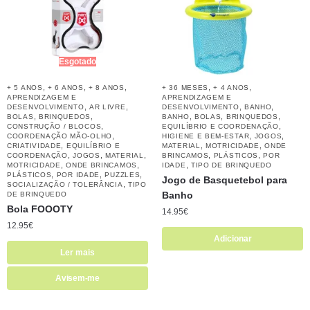
Esgotado
,
,
,
,
,
+ 5 ANOS
+ 6 ANOS
+ 8 ANOS
+ 36 MESES
+ 4 ANOS
APRENDIZAGEM E
APRENDIZAGEM E
,
,
,
,
DESENVOLVIMENTO
AR LIVRE
DESENVOLVIMENTO
BANHO
,
,
,
,
,
BOLAS
BRINQUEDOS
BANHO
BOLAS
BRINQUEDOS
,
,
CONSTRUÇÃO / BLOCOS
EQUILÍBRIO E COORDENAÇÃO
,
,
,
COORDENAÇÃO MÃO-OLHO
HIGIENE E BEM-ESTAR
JOGOS
,
,
,
CRIATIVIDADE
EQUILÍBRIO E
MATERIAL
MOTRICIDADE
ONDE
,
,
,
,
,
COORDENAÇÃO
JOGOS
MATERIAL
BRINCAMOS
PLÁSTICOS
POR
,
,
,
MOTRICIDADE
ONDE BRINCAMOS
IDADE
TIPO DE BRINQUEDO
,
,
,
PLÁSTICOS
POR IDADE
PUZZLES
Jogo de Basquetebol para
,
SOCIALIZAÇÃO / TOLERÂNCIA
TIPO
Banho
DE BRINQUEDO
Bola FOOOTY
14.95
€
12.95
€
Adicionar
Ler mais
Avisem-me