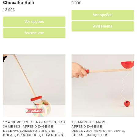
Chocalho Bolli
9.90
€
12.99
€
Ver opções
Ver opções
Avisem-me
Avisem-me
Esgotado
,
,
,
,
12 A 18 MESES
18 A 24 MESES
24 A
+ 6 ANOS
+ 8 ANOS
,
36 MESES
APRENDIZAGEM E
APRENDIZAGEM E
,
,
,
,
DESENVOLVIMENTO
AR LIVRE
DESENVOLVIMENTO
AR LIVRE
,
,
,
,
,
BOLAS
BRINQUEDOS
COM RODAS
BOLAS
BRINQUEDOS