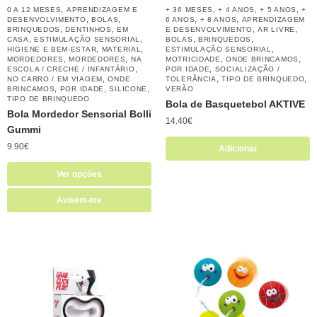
,
,
,
,
0 A 12 MESES
APRENDIZAGEM E
+ 36 MESES
+ 4 ANOS
+ 5 ANOS
+
,
,
,
,
DESENVOLVIMENTO
BOLAS
6 ANOS
+ 8 ANOS
APRENDIZAGEM
,
,
,
,
BRINQUEDOS
DENTINHOS
EM
E DESENVOLVIMENTO
AR LIVRE
,
,
,
,
CASA
ESTIMULAÇÃO SENSORIAL
BOLAS
BRINQUEDOS
,
,
,
HIGIENE E BEM-ESTAR
MATERIAL
ESTIMULAÇÃO SENSORIAL
,
,
,
,
MORDEDORES
MORDEDORES
NA
MOTRICIDADE
ONDE BRINCAMOS
,
,
ESCOLA / CRECHE / INFANTÁRIO
POR IDADE
SOCIALIZAÇÃO /
,
,
,
NO CARRO / EM VIAGEM
ONDE
TOLERÂNCIA
TIPO DE BRINQUEDO
,
,
,
BRINCAMOS
POR IDADE
SILICONE
VERÃO
TIPO DE BRINQUEDO
Bola de Basquetebol AKTIVE
Bola Mordedor Sensorial Bolli
14.40
€
Gummi
9.90
€
Adicionar
Ver opções
Avisem-me