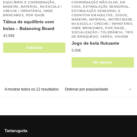
,
,
EQUILÍBRIO E COORDENAÇÃO
COORDENAÇÃO MÃO-OLHO
EM
,
,
,
,
MADEIRA
MATERIAL
NA ESCOLA /
CASA
ESTIMULAÇÃO SENSORIAL
,
CRECHE / INFANTÁRIO
ONDE
ESTIMULAÇÃO SENSORIAL E
,
,
,
BRINCAMOS
POR IDADE
COGNITIVA EM ADULTOS
JOGOS
,
,
,
MADEIRA
MATERIAL
MOTRICIDADE
Tábua de equilíbrio com
,
NA ESCOLA / CRECHE / INFANTÁRIO
bolas – Balancing Board
,
,
ONDE BRINCAMOS
POR IDADE
,
SOCIALIZAÇÃO / TOLERÂNCIA
TIPO
43.99
€
,
,
DE BRINQUEDO
VERÃO
VIAGEM
Jogo de bola flutuante
Adicionar
5.00
€
Ver opções
A mostrar todos os 12 resultados
Tartaruguita