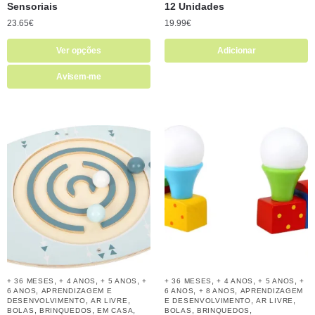
Sensoriais
12 Unidades
23.65
€
19.99
€
Ver opções
Adicionar
Avisem-me
,
,
,
,
,
,
+ 36 MESES
+ 4 ANOS
+ 5 ANOS
+
+ 36 MESES
+ 4 ANOS
+ 5 ANOS
+
,
,
,
6 ANOS
APRENDIZAGEM E
6 ANOS
+ 8 ANOS
APRENDIZAGEM
,
,
,
,
DESENVOLVIMENTO
AR LIVRE
E DESENVOLVIMENTO
AR LIVRE
,
,
,
,
,
BOLAS
BRINQUEDOS
EM CASA
BOLAS
BRINQUEDOS