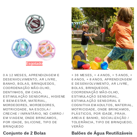
Esgotado
,
,
,
,
0 A 12 MESES
APRENDIZAGEM E
+ 36 MESES
+ 4 ANOS
+ 5 ANOS
+
,
,
,
,
DESENVOLVIMENTO
AR LIVRE
6 ANOS
+ 8 ANOS
APRENDIZAGEM
,
,
,
,
,
BANHO
BOLAS
BRINQUEDOS
E DESENVOLVIMENTO
AR LIVRE
,
,
,
COORDENAÇÃO MÃO-OLHO
BOLAS
BRINQUEDOS
,
,
,
DENTINHOS
EM CASA
COORDENAÇÃO MÃO-OLHO
,
,
ESTIMULAÇÃO SENSORIAL
HIGIENE
ESTIMULAÇÃO SENSORIAL
,
,
E BEM-ESTAR
MATERIAL
ESTIMULAÇÃO SENSORIAL E
,
,
,
,
MORDEDORES
MORDEDORES
COGNITIVA EM ADULTOS
MATERIAL
,
,
,
MOTRICIDADE
NA ESCOLA /
MOTRICIDADE
ONDE BRINCAMOS
,
,
,
CRECHE / INFANTÁRIO
NO CARRO /
PLÁSTICOS
POR IDADE
PRAIA,
,
,
,
EM VIAGEM
ONDE BRINCAMOS
AREIA E BANHO
SOCIALIZAÇÃO /
,
,
,
,
POR IDADE
SILICONE
TIPO DE
TOLERÂNCIA
TIPO DE BRINQUEDO
BRINQUEDO
VERÃO
Conjunto de 2 Bolas
Balões de Água Reutilizáveis