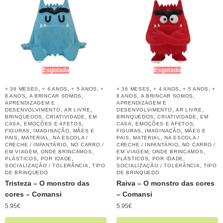
Esgotado
Esgotado
,
,
,
,
,
,
+ 36 MESES
+ 4 ANOS
+ 5 ANOS
+
+ 36 MESES
+ 4 ANOS
+ 5 ANOS
+
,
,
,
,
8 ANOS
A BRINCAR SOMOS
8 ANOS
A BRINCAR SOMOS
APRENDIZAGEM E
APRENDIZAGEM E
,
,
,
,
DESENVOLVIMENTO
AR LIVRE
DESENVOLVIMENTO
AR LIVRE
,
,
,
,
BRINQUEDOS
CRIATIVIDADE
EM
BRINQUEDOS
CRIATIVIDADE
EM
,
,
,
,
CASA
EMOÇÕES E AFETOS
CASA
EMOÇÕES E AFETOS
,
,
,
,
FIGURAS
IMAGINAÇÃO
MÃES E
FIGURAS
IMAGINAÇÃO
MÃES E
,
,
,
,
PAIS
MATERIAL
NA ESCOLA /
PAIS
MATERIAL
NA ESCOLA /
,
,
CRECHE / INFANTÁRIO
NO CARRO /
CRECHE / INFANTÁRIO
NO CARRO /
,
,
,
,
EM VIAGEM
ONDE BRINCAMOS
EM VIAGEM
ONDE BRINCAMOS
,
,
,
,
PLÁSTICOS
POR IDADE
PLÁSTICOS
POR IDADE
,
,
SOCIALIZAÇÃO / TOLERÂNCIA
TIPO
SOCIALIZAÇÃO / TOLERÂNCIA
TIPO
DE BRINQUEDO
DE BRINQUEDO
Tristeza – O monstro das
Raiva – O monstro das cores
cores – Comansi
– Comansi
5.95
€
5.95
€