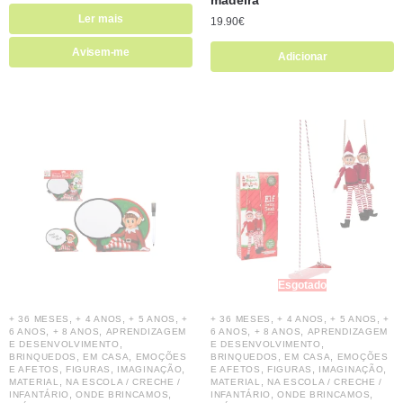
Ler mais
19.90
€
Avisem-me
Adicionar
Esgotado
,
,
,
,
,
,
+ 36 MESES
+ 4 ANOS
+ 5 ANOS
+
+ 36 MESES
+ 4 ANOS
+ 5 ANOS
+
,
,
,
,
6 ANOS
+ 8 ANOS
APRENDIZAGEM
6 ANOS
+ 8 ANOS
APRENDIZAGEM
,
,
E DESENVOLVIMENTO
E DESENVOLVIMENTO
,
,
,
,
BRINQUEDOS
EM CASA
EMOÇÕES
BRINQUEDOS
EM CASA
EMOÇÕES
,
,
,
,
,
,
E AFETOS
FIGURAS
IMAGINAÇÃO
E AFETOS
FIGURAS
IMAGINAÇÃO
,
,
MATERIAL
NA ESCOLA / CRECHE /
MATERIAL
NA ESCOLA / CRECHE /
,
,
,
,
INFANTÁRIO
ONDE BRINCAMOS
INFANTÁRIO
ONDE BRINCAMOS