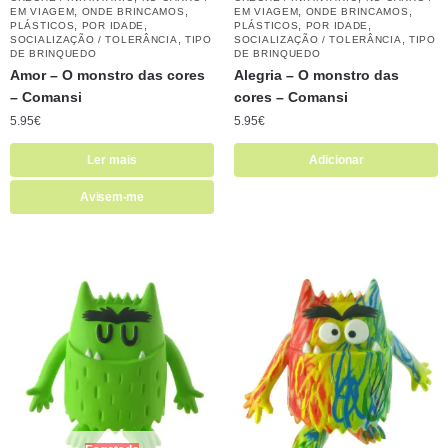
,
,
,
,
EM VIAGEM
ONDE BRINCAMOS
EM VIAGEM
ONDE BRINCAMOS
,
,
,
,
PLÁSTICOS
POR IDADE
PLÁSTICOS
POR IDADE
,
,
SOCIALIZAÇÃO / TOLERÂNCIA
TIPO
SOCIALIZAÇÃO / TOLERÂNCIA
TIPO
DE BRINQUEDO
DE BRINQUEDO
Amor – O monstro das cores
Alegria – O monstro das
– Comansi
cores – Comansi
5.95
€
5.95
€
Ler mais
Adicionar
Avisem-me