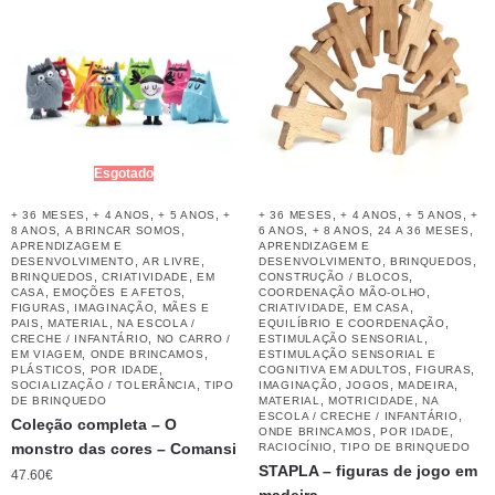
Esgotado
,
,
,
,
,
,
+ 36 MESES
+ 4 ANOS
+ 5 ANOS
+
+ 36 MESES
+ 4 ANOS
+ 5 ANOS
+
,
,
,
,
,
8 ANOS
A BRINCAR SOMOS
6 ANOS
+ 8 ANOS
24 A 36 MESES
APRENDIZAGEM E
APRENDIZAGEM E
,
,
,
,
DESENVOLVIMENTO
AR LIVRE
DESENVOLVIMENTO
BRINQUEDOS
,
,
,
BRINQUEDOS
CRIATIVIDADE
EM
CONSTRUÇÃO / BLOCOS
,
,
,
CASA
EMOÇÕES E AFETOS
COORDENAÇÃO MÃO-OLHO
,
,
,
,
FIGURAS
IMAGINAÇÃO
MÃES E
CRIATIVIDADE
EM CASA
,
,
,
PAIS
MATERIAL
NA ESCOLA /
EQUILÍBRIO E COORDENAÇÃO
,
,
CRECHE / INFANTÁRIO
NO CARRO /
ESTIMULAÇÃO SENSORIAL
,
,
EM VIAGEM
ONDE BRINCAMOS
ESTIMULAÇÃO SENSORIAL E
,
,
,
,
PLÁSTICOS
POR IDADE
COGNITIVA EM ADULTOS
FIGURAS
,
,
,
,
SOCIALIZAÇÃO / TOLERÂNCIA
TIPO
IMAGINAÇÃO
JOGOS
MADEIRA
,
,
DE BRINQUEDO
MATERIAL
MOTRICIDADE
NA
,
ESCOLA / CRECHE / INFANTÁRIO
Coleção completa – O
,
,
ONDE BRINCAMOS
POR IDADE
monstro das cores – Comansi
,
RACIOCÍNIO
TIPO DE BRINQUEDO
STAPLA – figuras de jogo em
47.60
€
madeira