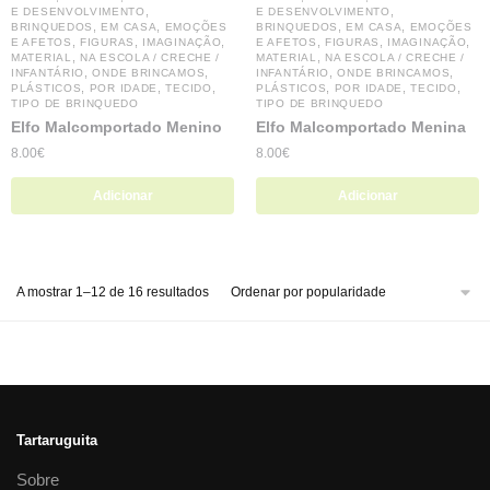
,
,
E DESENVOLVIMENTO
E DESENVOLVIMENTO
,
,
,
,
BRINQUEDOS
EM CASA
EMOÇÕES
BRINQUEDOS
EM CASA
EMOÇÕES
,
,
,
,
,
,
E AFETOS
FIGURAS
IMAGINAÇÃO
E AFETOS
FIGURAS
IMAGINAÇÃO
,
,
MATERIAL
NA ESCOLA / CRECHE /
MATERIAL
NA ESCOLA / CRECHE /
,
,
,
,
INFANTÁRIO
ONDE BRINCAMOS
INFANTÁRIO
ONDE BRINCAMOS
,
,
,
,
,
,
PLÁSTICOS
POR IDADE
TECIDO
PLÁSTICOS
POR IDADE
TECIDO
TIPO DE BRINQUEDO
TIPO DE BRINQUEDO
Elfo Malcomportado Menino
Elfo Malcomportado Menina
8.00
€
8.00
€
Adicionar
Adicionar
A mostrar 1–12 de 16 resultados
Tartaruguita
Sobre