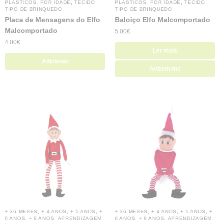
,
,
,
,
,
,
PLÁSTICOS
POR IDADE
TECIDO
PLÁSTICOS
POR IDADE
TECIDO
TIPO DE BRINQUEDO
TIPO DE BRINQUEDO
Placa de Mensagens do Elfo
Baloiço Elfo Malcomportado
Malcomportado
5.00
€
4.00
€
Ler mais
Adicionar
Avisem-me
,
,
,
,
,
,
+ 36 MESES
+ 4 ANOS
+ 5 ANOS
+
+ 36 MESES
+ 4 ANOS
+ 5 ANOS
+
,
,
,
,
6 ANOS
+ 8 ANOS
APRENDIZAGEM
6 ANOS
+ 8 ANOS
APRENDIZAGEM