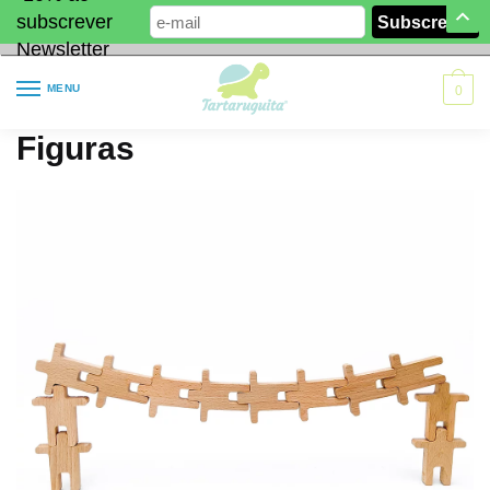
subscrever
Newsletter
MENU
0
Figuras