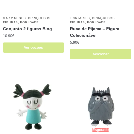
,
,
,
,
0 A 12 MESES
BRINQUEDOS
+ 36 MESES
BRINQUEDOS
,
,
FIGURAS
POR IDADE
FIGURAS
POR IDADE
Conjunto 2 figuras Bing
Ruca de Pijama – Figura
Colecionável
10.90
€
5.90
€
Ver opções
Adicionar
Esgotado