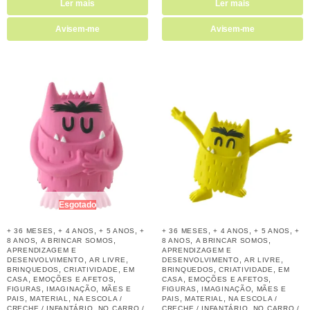
Ler mais
Ler mais
Avisem-me
Avisem-me
Esgotado
,
,
,
,
,
,
+ 36 MESES
+ 4 ANOS
+ 5 ANOS
+
+ 36 MESES
+ 4 ANOS
+ 5 ANOS
+
,
,
,
,
8 ANOS
A BRINCAR SOMOS
8 ANOS
A BRINCAR SOMOS
APRENDIZAGEM E
APRENDIZAGEM E
,
,
,
,
DESENVOLVIMENTO
AR LIVRE
DESENVOLVIMENTO
AR LIVRE
,
,
,
,
BRINQUEDOS
CRIATIVIDADE
EM
BRINQUEDOS
CRIATIVIDADE
EM
,
,
,
,
CASA
EMOÇÕES E AFETOS
CASA
EMOÇÕES E AFETOS
,
,
,
,
FIGURAS
IMAGINAÇÃO
MÃES E
FIGURAS
IMAGINAÇÃO
MÃES E
,
,
,
,
PAIS
MATERIAL
NA ESCOLA /
PAIS
MATERIAL
NA ESCOLA /
,
,
CRECHE / INFANTÁRIO
NO CARRO /
CRECHE / INFANTÁRIO
NO CARRO /