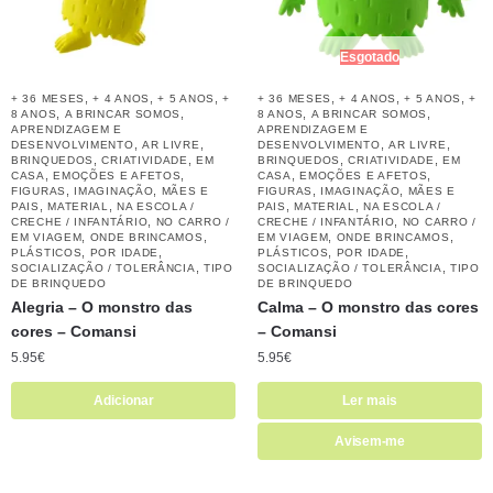
Esgotado
,
,
,
,
,
,
+ 36 MESES
+ 4 ANOS
+ 5 ANOS
+
+ 36 MESES
+ 4 ANOS
+ 5 ANOS
+
,
,
,
,
8 ANOS
A BRINCAR SOMOS
8 ANOS
A BRINCAR SOMOS
APRENDIZAGEM E
APRENDIZAGEM E
,
,
,
,
DESENVOLVIMENTO
AR LIVRE
DESENVOLVIMENTO
AR LIVRE
,
,
,
,
BRINQUEDOS
CRIATIVIDADE
EM
BRINQUEDOS
CRIATIVIDADE
EM
,
,
,
,
CASA
EMOÇÕES E AFETOS
CASA
EMOÇÕES E AFETOS
,
,
,
,
FIGURAS
IMAGINAÇÃO
MÃES E
FIGURAS
IMAGINAÇÃO
MÃES E
,
,
,
,
PAIS
MATERIAL
NA ESCOLA /
PAIS
MATERIAL
NA ESCOLA /
,
,
CRECHE / INFANTÁRIO
NO CARRO /
CRECHE / INFANTÁRIO
NO CARRO /
,
,
,
,
EM VIAGEM
ONDE BRINCAMOS
EM VIAGEM
ONDE BRINCAMOS
,
,
,
,
PLÁSTICOS
POR IDADE
PLÁSTICOS
POR IDADE
,
,
SOCIALIZAÇÃO / TOLERÂNCIA
TIPO
SOCIALIZAÇÃO / TOLERÂNCIA
TIPO
DE BRINQUEDO
DE BRINQUEDO
Alegria – O monstro das
Calma – O monstro das cores
cores – Comansi
– Comansi
5.95
€
5.95
€
Adicionar
Ler mais
Avisem-me