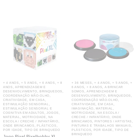
,
,
,
,
,
,
+ 4 ANOS
+ 5 ANOS
+ 6 ANOS
+ 8
+ 36 MESES
+ 4 ANOS
+ 5 ANOS
+
,
,
,
ANOS
APRENDIZAGEM E
6 ANOS
+ 8 ANOS
A BRINCAR
,
,
,
DESENVOLVIMENTO
BRINQUEDOS
SOMOS
APRENDIZAGEM E
,
,
,
COORDENAÇÃO MÃO-OLHO
DESENVOLVIMENTO
BRINQUEDOS
,
,
,
CRIATIVIDADE
EM CASA
COORDENAÇÃO MÃO-OLHO
,
,
,
ESTIMULAÇÃO SENSORIAL
CRIATIVIDADE
EM CASA
,
,
ESTIMULAÇÃO SENSORIAL E
IMAGINAÇÃO
MATERIAL
,
,
,
COGNITIVA EM ADULTOS
JOGOS
MOTRICIDADE
NA ESCOLA /
,
,
,
MATERIAL
MOTRICIDADE
NA
CRECHE / INFANTÁRIO
ONDE
,
,
,
ESCOLA / CRECHE / INFANTÁRIO
BRINCAMOS
PINTORES / ARTISTAS
,
,
,
ONDE BRINCAMOS
PLÁSTICOS
PINTURAS E TRABALHOS MANUAIS
,
,
,
POR IDADE
TIPO DE BRINQUEDO
PLÁSTICOS
POR IDADE
TIPO DE
BRINQUEDO
Jogo Pixel Pixelhobby XL