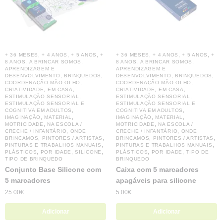
,
,
,
,
,
,
+ 36 MESES
+ 4 ANOS
+ 5 ANOS
+
+ 36 MESES
+ 4 ANOS
+ 5 ANOS
+
,
,
,
,
8 ANOS
A BRINCAR SOMOS
8 ANOS
A BRINCAR SOMOS
APRENDIZAGEM E
APRENDIZAGEM E
,
,
,
,
DESENVOLVIMENTO
BRINQUEDOS
DESENVOLVIMENTO
BRINQUEDOS
,
,
COORDENAÇÃO MÃO-OLHO
COORDENAÇÃO MÃO-OLHO
,
,
,
,
CRIATIVIDADE
EM CASA
CRIATIVIDADE
EM CASA
,
,
ESTIMULAÇÃO SENSORIAL
ESTIMULAÇÃO SENSORIAL
ESTIMULAÇÃO SENSORIAL E
ESTIMULAÇÃO SENSORIAL E
,
,
COGNITIVA EM ADULTOS
COGNITIVA EM ADULTOS
,
,
,
,
IMAGINAÇÃO
MATERIAL
IMAGINAÇÃO
MATERIAL
,
,
MOTRICIDADE
NA ESCOLA /
MOTRICIDADE
NA ESCOLA /
,
,
CRECHE / INFANTÁRIO
ONDE
CRECHE / INFANTÁRIO
ONDE
,
,
,
,
BRINCAMOS
PINTORES / ARTISTAS
BRINCAMOS
PINTORES / ARTISTAS
,
,
PINTURAS E TRABALHOS MANUAIS
PINTURAS E TRABALHOS MANUAIS
,
,
,
,
,
PLÁSTICOS
POR IDADE
SILICONE
PLÁSTICOS
POR IDADE
TIPO DE
TIPO DE BRINQUEDO
BRINQUEDO
Conjunto Base Silicone com
Caixa com 5 marcadores
5 marcadores
apagáveis ​​para silicone
25.00
€
5.00
€
Adicionar
Adicionar