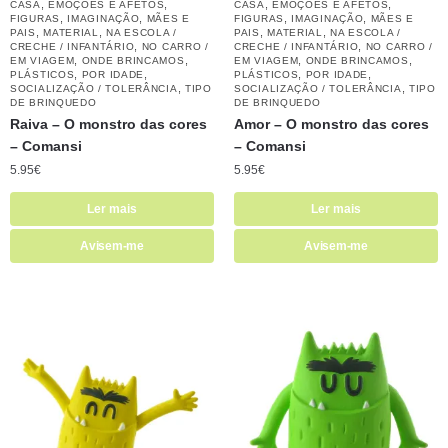
,
,
,
,
CASA
EMOÇÕES E AFETOS
CASA
EMOÇÕES E AFETOS
,
,
,
,
FIGURAS
IMAGINAÇÃO
MÃES E
FIGURAS
IMAGINAÇÃO
MÃES E
,
,
,
,
PAIS
MATERIAL
NA ESCOLA /
PAIS
MATERIAL
NA ESCOLA /
,
,
CRECHE / INFANTÁRIO
NO CARRO /
CRECHE / INFANTÁRIO
NO CARRO /
,
,
,
,
EM VIAGEM
ONDE BRINCAMOS
EM VIAGEM
ONDE BRINCAMOS
,
,
,
,
PLÁSTICOS
POR IDADE
PLÁSTICOS
POR IDADE
,
,
SOCIALIZAÇÃO / TOLERÂNCIA
TIPO
SOCIALIZAÇÃO / TOLERÂNCIA
TIPO
DE BRINQUEDO
DE BRINQUEDO
Raiva – O monstro das cores
Amor – O monstro das cores
– Comansi
– Comansi
5.95
€
5.95
€
Ler mais
Ler mais
Avisem-me
Avisem-me