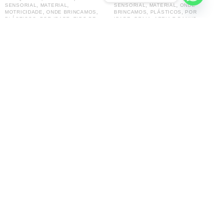
,
,
,
,
SENSORIAL
MATERIAL
SENSORIAL
MATERIAL
ONDE
,
,
,
,
MOTRICIDADE
ONDE BRINCAMOS
BRINCAMOS
PLÁSTICOS
POR
,
,
,
,
PLÁSTICOS
POR IDADE
TIPO DE
IDADE
PRAIA, AREIA E BANHO
,
,
BRINQUEDO
VERÃO
TIPO DE BRINQUEDO
VERÃO
Piscina Desmontável MINI
Conjunto Piscina Insuflável
SMALL FRAME
132X28CM com Bola e Boia
122X122X30CM AZUL – INTEX
51CM – INTEX
39.95
€
13.95
€
Adicionar
Adicionar