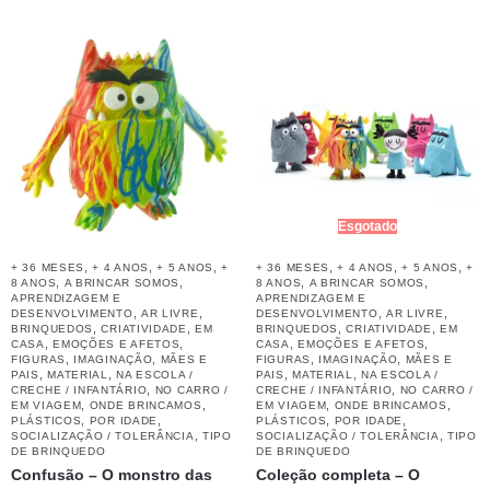
Esgotado
,
,
,
,
,
,
+ 36 MESES
+ 4 ANOS
+ 5 ANOS
+
+ 36 MESES
+ 4 ANOS
+ 5 ANOS
+
,
,
,
,
8 ANOS
A BRINCAR SOMOS
8 ANOS
A BRINCAR SOMOS
APRENDIZAGEM E
APRENDIZAGEM E
,
,
,
,
DESENVOLVIMENTO
AR LIVRE
DESENVOLVIMENTO
AR LIVRE
,
,
,
,
BRINQUEDOS
CRIATIVIDADE
EM
BRINQUEDOS
CRIATIVIDADE
EM
,
,
,
,
CASA
EMOÇÕES E AFETOS
CASA
EMOÇÕES E AFETOS
,
,
,
,
FIGURAS
IMAGINAÇÃO
MÃES E
FIGURAS
IMAGINAÇÃO
MÃES E
,
,
,
,
PAIS
MATERIAL
NA ESCOLA /
PAIS
MATERIAL
NA ESCOLA /
,
,
CRECHE / INFANTÁRIO
NO CARRO /
CRECHE / INFANTÁRIO
NO CARRO /
,
,
,
,
EM VIAGEM
ONDE BRINCAMOS
EM VIAGEM
ONDE BRINCAMOS
,
,
,
,
PLÁSTICOS
POR IDADE
PLÁSTICOS
POR IDADE
,
,
SOCIALIZAÇÃO / TOLERÂNCIA
TIPO
SOCIALIZAÇÃO / TOLERÂNCIA
TIPO
DE BRINQUEDO
DE BRINQUEDO
Confusão – O monstro das
Coleção completa – O