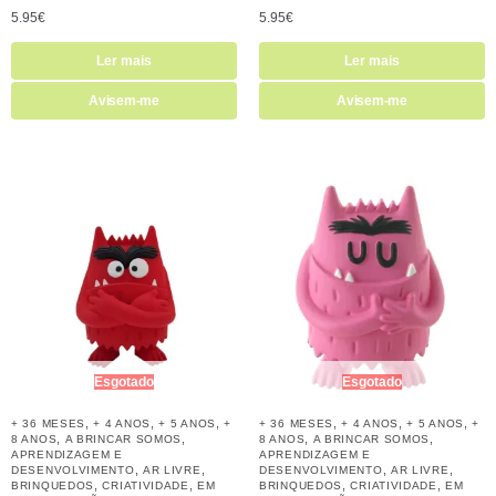
5.95
€
5.95
€
Ler mais
Ler mais
Avisem-me
Avisem-me
Esgotado
Esgotado
,
,
,
,
,
,
+ 36 MESES
+ 4 ANOS
+ 5 ANOS
+
+ 36 MESES
+ 4 ANOS
+ 5 ANOS
+
,
,
,
,
8 ANOS
A BRINCAR SOMOS
8 ANOS
A BRINCAR SOMOS
APRENDIZAGEM E
APRENDIZAGEM E
,
,
,
,
DESENVOLVIMENTO
AR LIVRE
DESENVOLVIMENTO
AR LIVRE
,
,
,
,
BRINQUEDOS
CRIATIVIDADE
EM
BRINQUEDOS
CRIATIVIDADE
EM