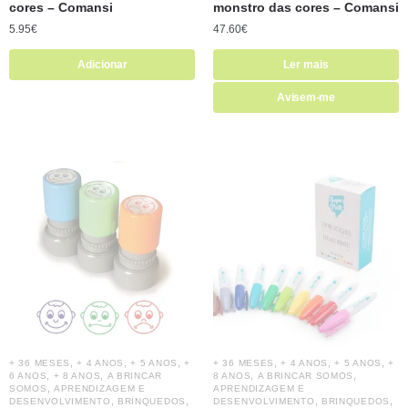
cores – Comansi
monstro das cores – Comansi
5.95
€
47.60
€
Adicionar
Ler mais
Avisem-me
,
,
,
,
,
,
+ 36 MESES
+ 4 ANOS
+ 5 ANOS
+
+ 36 MESES
+ 4 ANOS
+ 5 ANOS
+
,
,
,
,
6 ANOS
+ 8 ANOS
A BRINCAR
8 ANOS
A BRINCAR SOMOS
,
SOMOS
APRENDIZAGEM E
APRENDIZAGEM E
,
,
,
,
DESENVOLVIMENTO
BRINQUEDOS
DESENVOLVIMENTO
BRINQUEDOS