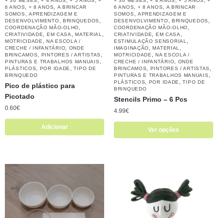
+ 36 MESES
+ 4 ANOS
+ 5 ANOS
+
+ 36 MESES
+ 4 ANOS
+ 5 ANOS
+
,
,
,
,
6 ANOS
+ 8 ANOS
A BRINCAR
6 ANOS
+ 8 ANOS
A BRINCAR
,
,
SOMOS
APRENDIZAGEM E
SOMOS
APRENDIZAGEM E
,
,
,
,
DESENVOLVIMENTO
BRINQUEDOS
DESENVOLVIMENTO
BRINQUEDOS
,
,
COORDENAÇÃO MÃO-OLHO
COORDENAÇÃO MÃO-OLHO
,
,
,
,
,
CRIATIVIDADE
EM CASA
MATERIAL
CRIATIVIDADE
EM CASA
,
,
MOTRICIDADE
NA ESCOLA /
ESTIMULAÇÃO SENSORIAL
,
,
,
CRECHE / INFANTÁRIO
ONDE
IMAGINAÇÃO
MATERIAL
,
,
,
BRINCAMOS
PINTORES / ARTISTAS
MOTRICIDADE
NA ESCOLA /
,
,
PINTURAS E TRABALHOS MANUAIS
CRECHE / INFANTÁRIO
ONDE
,
,
,
,
PLÁSTICOS
POR IDADE
TIPO DE
BRINCAMOS
PINTORES / ARTISTAS
,
BRINQUEDO
PINTURAS E TRABALHOS MANUAIS
,
,
PLÁSTICOS
POR IDADE
TIPO DE
Pico de plástico para
BRINQUEDO
Picotado
Stencils Primo – 6 Pcs
0.60
€
4.99
€
Adicionar
Ver opções