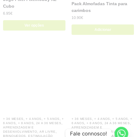
Pack Almofadas Tinta para
Cubo
carimbos
6.95
€
10.90
€
Ver opções
Adicionar
,
,
,
,
,
,
+ 36 MESES
+ 4 ANOS
+ 5 ANOS
+
+ 36 MESES
+ 4 ANOS
+ 5 ANOS
+
,
,
,
,
,
,
6 ANOS
+ 8 ANOS
24 A 36 MESES
6 ANOS
+ 8 ANOS
24 A 36 MESES
APRENDIZAGEM E
APRENDIZAGEM E
,
,
,
,
DESENVOLVIMENTO
AR LIVRE
DESENVOLVIMENTO
AR LIVRE
Fale connosco!
,
,
BRINQUEDOS
ESTIMULAÇÃO
BRINQUEDOS
ESTIMULAÇÃO