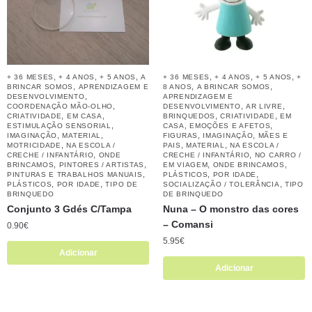
,
,
,
,
,
,
+ 36 MESES
+ 4 ANOS
+ 5 ANOS
A
+ 36 MESES
+ 4 ANOS
+ 5 ANOS
+
,
,
,
BRINCAR SOMOS
APRENDIZAGEM E
8 ANOS
A BRINCAR SOMOS
,
DESENVOLVIMENTO
APRENDIZAGEM E
,
,
,
COORDENAÇÃO MÃO-OLHO
DESENVOLVIMENTO
AR LIVRE
,
,
,
,
CRIATIVIDADE
EM CASA
BRINQUEDOS
CRIATIVIDADE
EM
,
,
,
ESTIMULAÇÃO SENSORIAL
CASA
EMOÇÕES E AFETOS
,
,
,
,
IMAGINAÇÃO
MATERIAL
FIGURAS
IMAGINAÇÃO
MÃES E
,
,
,
MOTRICIDADE
NA ESCOLA /
PAIS
MATERIAL
NA ESCOLA /
,
,
CRECHE / INFANTÁRIO
ONDE
CRECHE / INFANTÁRIO
NO CARRO /
,
,
,
,
BRINCAMOS
PINTORES / ARTISTAS
EM VIAGEM
ONDE BRINCAMOS
,
,
,
PINTURAS E TRABALHOS MANUAIS
PLÁSTICOS
POR IDADE
,
,
,
PLÁSTICOS
POR IDADE
TIPO DE
SOCIALIZAÇÃO / TOLERÂNCIA
TIPO
BRINQUEDO
DE BRINQUEDO
Conjunto 3 Gdés C/Tampa
Nuna – O monstro das cores
– Comansi
0.90
€
5.95
€
Adicionar
Adicionar