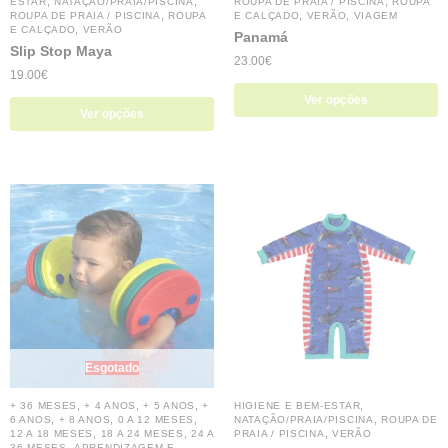
,
,
,
ESTAR
NATAÇÃO/PRAIA/PISCINA
ROUPA DE PRAIA / PISCINA
ROUPA
,
,
,
ROUPA DE PRAIA / PISCINA
ROUPA
E CALÇADO
VERÃO
VIAGEM
,
E CALÇADO
VERÃO
Panamá
Slip Stop Maya
23.00
€
19.00
€
Ver opções
Ver opções
Esgotado
,
,
,
,
+ 36 MESES
+ 4 ANOS
+ 5 ANOS
+
HIGIENE E BEM-ESTAR
,
,
,
,
6 ANOS
+ 8 ANOS
0 A 12 MESES
NATAÇÃO/PRAIA/PISCINA
ROUPA DE
,
,
,
12 A 18 MESES
18 A 24 MESES
24 A
PRAIA / PISCINA
VERÃO
,
36 MESES
APRENDIZAGEM E