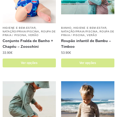
,
,
,
HIGIENE E BEM-ESTAR
BANHO
HIGIENE E BEM-ESTAR
,
,
NATAÇÃO/PRAIA/PISCINA
ROUPA DE
NATAÇÃO/PRAIA/PISCINA
ROUPA DE
,
,
PRAIA / PISCINA
VERÃO
PRAIA / PISCINA
VERÃO
Conjunto Fralda de Banho +
Roupão infantil de Bambu –
Chapéu – Zoocchini
Timboo
33.90
€
53.90
€
Ver opções
Ver opções