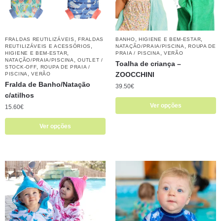
,
,
,
FRALDAS REUTILIZÁVEIS
FRALDAS
BANHO
HIGIENE E BEM-ESTAR
,
,
REUTILIZÁVEIS E ACESSÓRIOS
NATAÇÃO/PRAIA/PISCINA
ROUPA DE
,
,
HIGIENE E BEM-ESTAR
PRAIA / PISCINA
VERÃO
,
NATAÇÃO/PRAIA/PISCINA
OUTLET /
Toalha de criança –
,
STOCK-OFF
ROUPA DE PRAIA /
,
ZOOCCHINI
PISCINA
VERÃO
Fralda de Banho/Natação
39.50
€
c/atilhos
Ver opções
15.60
€
Ver opções