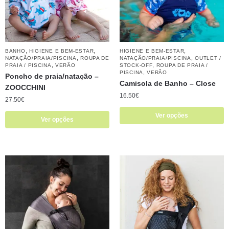
,
,
,
BANHO
HIGIENE E BEM-ESTAR
HIGIENE E BEM-ESTAR
,
,
NATAÇÃO/PRAIA/PISCINA
ROUPA DE
NATAÇÃO/PRAIA/PISCINA
OUTLET /
,
,
PRAIA / PISCINA
VERÃO
STOCK-OFF
ROUPA DE PRAIA /
,
PISCINA
VERÃO
Poncho de praia/natação –
Camisola de Banho – Close
ZOOCCHINI
16.50
€
27.50
€
Ver opções
Ver opções