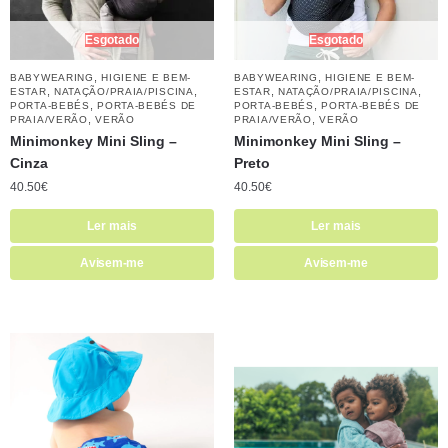
Esgotado
Esgotado
,
,
BABYWEARING
HIGIENE E BEM-
BABYWEARING
HIGIENE E BEM-
,
,
,
,
ESTAR
NATAÇÃO/PRAIA/PISCINA
ESTAR
NATAÇÃO/PRAIA/PISCINA
,
,
PORTA-BEBÉS
PORTA-BEBÉS DE
PORTA-BEBÉS
PORTA-BEBÉS DE
,
,
PRAIA/VERÃO
VERÃO
PRAIA/VERÃO
VERÃO
Minimonkey Mini Sling –
Minimonkey Mini Sling –
Cinza
Preto
40.50
€
40.50
€
Ler mais
Ler mais
Avisem-me
Avisem-me