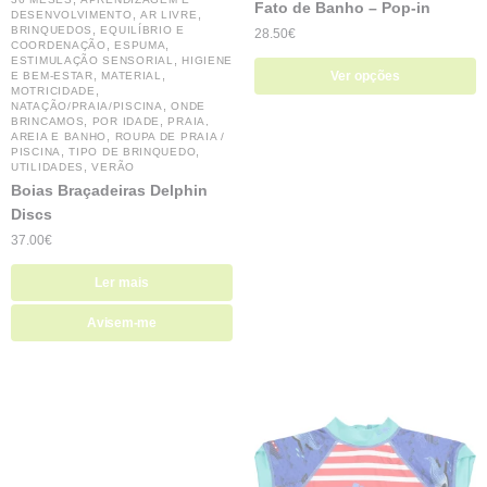
Fato de Banho – Pop-in
,
,
DESENVOLVIMENTO
AR LIVRE
,
BRINQUEDOS
EQUILÍBRIO E
28.50
€
,
,
COORDENAÇÃO
ESPUMA
,
ESTIMULAÇÃO SENSORIAL
HIGIENE
,
,
Ver opções
E BEM-ESTAR
MATERIAL
,
MOTRICIDADE
,
NATAÇÃO/PRAIA/PISCINA
ONDE
,
,
BRINCAMOS
POR IDADE
PRAIA,
,
AREIA E BANHO
ROUPA DE PRAIA /
,
,
PISCINA
TIPO DE BRINQUEDO
,
UTILIDADES
VERÃO
Boias Braçadeiras Delphin
Discs
37.00
€
Ler mais
Avisem-me