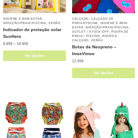
,
,
HIGIENE E BEM-ESTAR
CALÇADO
CALÇADO DE
,
,
NATAÇÃO/PRAIA/PISCINA
VERÃO
PRAIA/PISCINA
HIGIENE E BEM-
,
,
ESTAR
NATAÇÃO/PRAIA/PISCINA
Indicador de proteção solar
,
OUTLET / STOCK-OFF
ROUPA DE
SunHero
,
PRAIA / PISCINA
ROUPA E
,
CALÇADO
VERÃO
9.95
€
–
19.95
€
Botas de Neopreno – ​​
ImseVimse
Ver opções
12.95
€
Ver opções