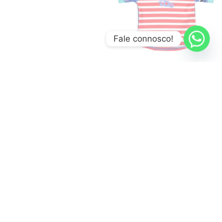
Fale connosco!
,
,
FRALDAS REUTILIZÁVEIS
FRALDAS
HIGIENE E BEM-ESTAR
,
,
REUTILIZÁVEIS E ACESSÓRIOS
NATAÇÃO/PRAIA/PISCINA
ROUPA DE
,
,
HIGIENE E BEM-ESTAR
PRAIA / PISCINA
VERÃO
,
NATAÇÃO/PRAIA/PISCINA
ROUPA DE
Camisola de Banho – Pop-in
,
PRAIA / PISCINA
VERÃO
18.50
€
Fralda de Banho/Natação –
Pop-in
Ver opções
15.60
€
Ver opções