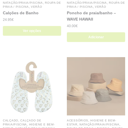
,
,
NATAÇÃO/PRAIA/PISCINA
ROUPA DE
NATAÇÃO/PRAIA/PISCINA
ROUPA DE
,
,
PRAIA / PISCINA
VERÃO
PRAIA / PISCINA
VERÃO
Calções de Banho
Poncho de praia/banho –
WAVE HAWAII
24.95
€
40.00
€
Ver opções
Adicionar
,
,
CALÇADO
CALÇADO DE
ACESSÓRIOS
HIGIENE E BEM-
,
,
,
PRAIA/PISCINA
HIGIENE E BEM-
ESTAR
NATAÇÃO/PRAIA/PISCINA