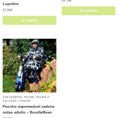
53.76
€
Lupoline
37.00
€
Ver opções
Ver opções
,
,
ACESSÓRIOS
ROUPA
ROUPA E
,
CALÇADO
VIAGEM
Poncho impermeável cadeira
rodas adulto – BundleBean