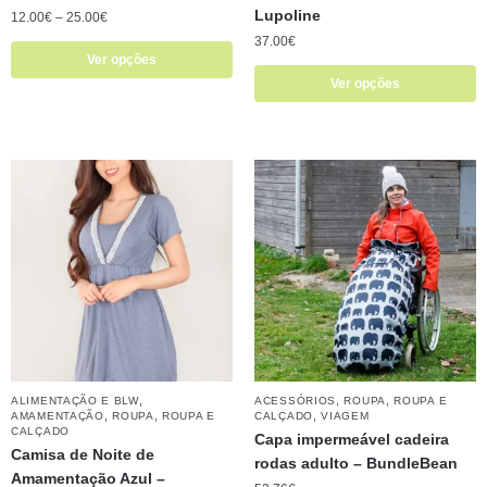
Lupoline
12.00
€
–
25.00
€
37.00
€
Ver opções
Ver opções
,
,
,
ALIMENTAÇÃO E BLW
ACESSÓRIOS
ROUPA
ROUPA E
,
,
,
AMAMENTAÇÃO
ROUPA
ROUPA E
CALÇADO
VIAGEM
CALÇADO
Capa impermeável cadeira
Camisa de Noite de
rodas adulto – BundleBean
Amamentação Azul –