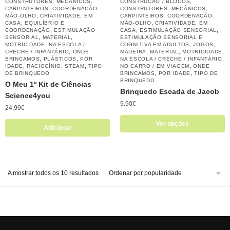
,
CONSTRUTORES, MECÂNICOS,
CONSTRUÇÃO / BLOCOS
,
CARPINTEIROS
COORDENAÇÃO
CONSTRUTORES, MECÂNICOS,
,
,
,
MÃO-OLHO
CRIATIVIDADE
EM
CARPINTEIROS
COORDENAÇÃO
,
,
,
CASA
EQUILÍBRIO E
MÃO-OLHO
CRIATIVIDADE
EM
,
,
,
COORDENAÇÃO
ESTIMULAÇÃO
CASA
ESTIMULAÇÃO SENSORIAL
,
,
SENSORIAL
MATERIAL
ESTIMULAÇÃO SENSORIAL E
,
,
,
MOTRICIDADE
NA ESCOLA /
COGNITIVA EM ADULTOS
JOGOS
,
,
,
,
CRECHE / INFANTÁRIO
ONDE
MADEIRA
MATERIAL
MOTRICIDADE
,
,
,
BRINCAMOS
PLÁSTICOS
POR
NA ESCOLA / CRECHE / INFANTÁRIO
,
,
,
,
IDADE
RACIOCÍNIO
STEAM
TIPO
NO CARRO / EM VIAGEM
ONDE
,
,
DE BRINQUEDO
BRINCAMOS
POR IDADE
TIPO DE
BRINQUEDO
O Meu 1º Kit de Ciências
Brinquedo Escada de Jacob
Science4you
9.90
€
24.99
€
Ver opções
Adicionar
A mostrar todos os 10 resultados