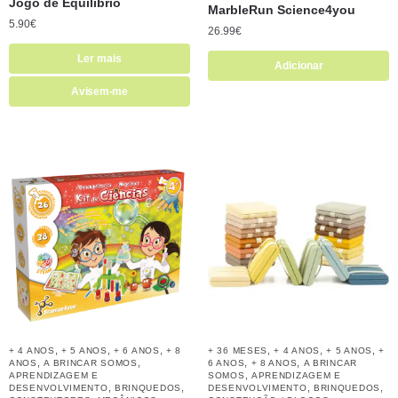
Jogo de Equilíbrio
MarbleRun Science4you
5.90
€
26.99
€
Ler mais
Adicionar
Avisem-me
,
,
,
,
,
,
+ 4 ANOS
+ 5 ANOS
+ 6 ANOS
+ 8
+ 36 MESES
+ 4 ANOS
+ 5 ANOS
+
,
,
,
,
ANOS
A BRINCAR SOMOS
6 ANOS
+ 8 ANOS
A BRINCAR
,
APRENDIZAGEM E
SOMOS
APRENDIZAGEM E
,
,
,
,
DESENVOLVIMENTO
BRINQUEDOS
DESENVOLVIMENTO
BRINQUEDOS