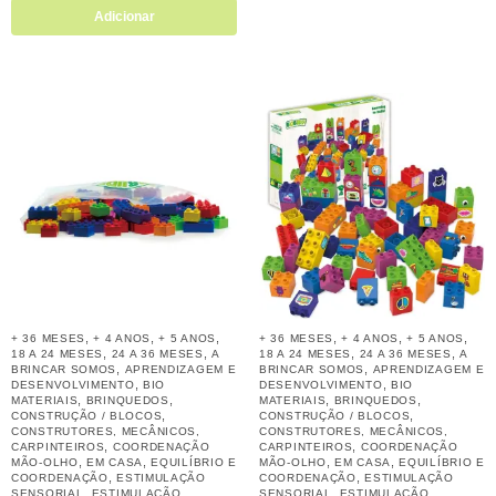
Adicionar
,
,
,
,
,
,
+ 36 MESES
+ 4 ANOS
+ 5 ANOS
+ 36 MESES
+ 4 ANOS
+ 5 ANOS
,
,
,
,
18 A 24 MESES
24 A 36 MESES
A
18 A 24 MESES
24 A 36 MESES
A
,
,
BRINCAR SOMOS
APRENDIZAGEM E
BRINCAR SOMOS
APRENDIZAGEM E
,
,
DESENVOLVIMENTO
BIO
DESENVOLVIMENTO
BIO
,
,
,
,
MATERIAIS
BRINQUEDOS
MATERIAIS
BRINQUEDOS
,
,
CONSTRUÇÃO / BLOCOS
CONSTRUÇÃO / BLOCOS
CONSTRUTORES, MECÂNICOS,
CONSTRUTORES, MECÂNICOS,
,
,
CARPINTEIROS
COORDENAÇÃO
CARPINTEIROS
COORDENAÇÃO
,
,
,
,
MÃO-OLHO
EM CASA
EQUILÍBRIO E
MÃO-OLHO
EM CASA
EQUILÍBRIO E
,
,
COORDENAÇÃO
ESTIMULAÇÃO
COORDENAÇÃO
ESTIMULAÇÃO
,
,
SENSORIAL
ESTIMULAÇÃO
SENSORIAL
ESTIMULAÇÃO