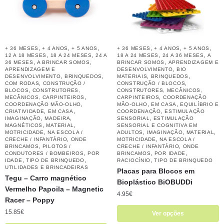
,
,
,
,
,
,
+ 36 MESES
+ 4 ANOS
+ 5 ANOS
+ 36 MESES
+ 4 ANOS
+ 5 ANOS
,
,
,
,
12 A 18 MESES
18 A 24 MESES
24 A
18 A 24 MESES
24 A 36 MESES
A
,
,
,
36 MESES
A BRINCAR SOMOS
BRINCAR SOMOS
APRENDIZAGEM E
,
APRENDIZAGEM E
DESENVOLVIMENTO
BIO
,
,
,
,
DESENVOLVIMENTO
BRINQUEDOS
MATERIAIS
BRINQUEDOS
,
,
COM RODAS
CONSTRUÇÃO /
CONSTRUÇÃO / BLOCOS
,
BLOCOS
CONSTRUTORES,
CONSTRUTORES, MECÂNICOS,
,
,
MECÂNICOS, CARPINTEIROS
CARPINTEIROS
COORDENAÇÃO
,
,
,
COORDENAÇÃO MÃO-OLHO
MÃO-OLHO
EM CASA
EQUILÍBRIO E
,
,
,
CRIATIVIDADE
EM CASA
COORDENAÇÃO
ESTIMULAÇÃO
,
,
,
IMAGINAÇÃO
MADEIRA
SENSORIAL
ESTIMULAÇÃO
,
,
MAGNÉTICOS
MATERIAL
SENSORIAL E COGNITIVA EM
,
,
,
,
MOTRICIDADE
NA ESCOLA /
ADULTOS
IMAGINAÇÃO
MATERIAL
,
,
CRECHE / INFANTÁRIO
ONDE
MOTRICIDADE
NA ESCOLA /
,
,
BRINCAMOS
PILOTOS /
CRECHE / INFANTÁRIO
ONDE
,
,
,
CONDUTORES / BOMBEIROS
POR
BRINCAMOS
POR IDADE
,
,
,
IDADE
TIPO DE BRINQUEDO
RACIOCÍNIO
TIPO DE BRINQUEDO
UTILIDADES E BRINCADEIRAS
Placas para Blocos em
Tegu – Carro magnético
Bioplástico BiOBUDDi
Vermelho Papoila – Magnetic
4.95
€
Racer – Poppy
15.85
€
Ver opções