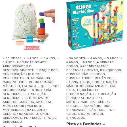
Esgotado
,
,
,
,
,
,
+ 36 MESES
+ 4 ANOS
+ 5 ANOS
+
+ 36 MESES
+ 4 ANOS
+ 5 ANOS
+
,
,
,
,
8 ANOS
A BRINCAR SOMOS
6 ANOS
+ 8 ANOS
A BRINCAR
,
APRENDIZAGEM E
SOMOS
APRENDIZAGEM E
,
,
,
,
DESENVOLVIMENTO
BRINQUEDOS
DESENVOLVIMENTO
BRINQUEDOS
,
,
CONSTRUÇÃO / BLOCOS
CONSTRUÇÃO / BLOCOS
CONSTRUTORES, MECÂNICOS,
CONSTRUTORES, MECÂNICOS,
,
,
CARPINTEIROS
COORDENAÇÃO
CARPINTEIROS
COORDENAÇÃO
,
,
,
,
MÃO-OLHO
EM CASA
EQUILÍBRIO E
MÃO-OLHO
CRIATIVIDADE
EM
,
,
COORDENAÇÃO
ESTIMULAÇÃO
CASA
EQUILÍBRIO E
,
,
SENSORIAL
ESTIMULAÇÃO
COORDENAÇÃO
ESTIMULAÇÃO
,
,
SENSORIAL E COGNITIVA EM
SENSORIAL
MATERIAL
,
,
,
,
ADULTOS
MADEIRA
MATERIAL
MOTRICIDADE
NA ESCOLA /
,
,
MONTESSORI / WALDORF
CRECHE / INFANTÁRIO
ONDE
,
,
,
MOTRICIDADE
NA ESCOLA /
BRINCAMOS
PLÁSTICOS
POR
,
,
,
CRECHE / INFANTÁRIO
ONDE
IDADE
STEAM
TIPO DE
,
,
BRINCAMOS
POR IDADE
TIPO DE
BRINQUEDO
BRINQUEDO
Pista de Berlindes –