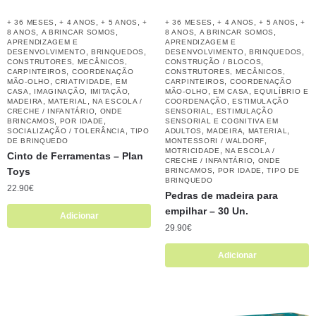
,
,
,
,
,
,
+ 36 MESES
+ 4 ANOS
+ 5 ANOS
+
+ 36 MESES
+ 4 ANOS
+ 5 ANOS
+
,
,
,
,
8 ANOS
A BRINCAR SOMOS
8 ANOS
A BRINCAR SOMOS
APRENDIZAGEM E
APRENDIZAGEM E
,
,
,
,
DESENVOLVIMENTO
BRINQUEDOS
DESENVOLVIMENTO
BRINQUEDOS
,
CONSTRUTORES, MECÂNICOS,
CONSTRUÇÃO / BLOCOS
,
CARPINTEIROS
COORDENAÇÃO
CONSTRUTORES, MECÂNICOS,
,
,
,
MÃO-OLHO
CRIATIVIDADE
EM
CARPINTEIROS
COORDENAÇÃO
,
,
,
,
,
CASA
IMAGINAÇÃO
IMITAÇÃO
MÃO-OLHO
EM CASA
EQUILÍBRIO E
,
,
,
MADEIRA
MATERIAL
NA ESCOLA /
COORDENAÇÃO
ESTIMULAÇÃO
,
,
CRECHE / INFANTÁRIO
ONDE
SENSORIAL
ESTIMULAÇÃO
,
,
BRINCAMOS
POR IDADE
SENSORIAL E COGNITIVA EM
,
,
,
,
SOCIALIZAÇÃO / TOLERÂNCIA
TIPO
ADULTOS
MADEIRA
MATERIAL
,
DE BRINQUEDO
MONTESSORI / WALDORF
,
MOTRICIDADE
NA ESCOLA /
Cinto de Ferramentas – Plan
,
CRECHE / INFANTÁRIO
ONDE
Toys
,
,
BRINCAMOS
POR IDADE
TIPO DE
BRINQUEDO
22.90
€
Pedras de madeira para
empilhar – 30 Un.
Adicionar
29.90
€
Adicionar