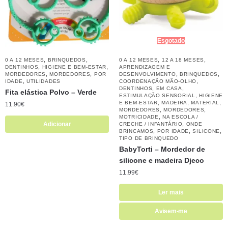
Esgotado
,
,
,
,
0 A 12 MESES
BRINQUEDOS
0 A 12 MESES
12 A 18 MESES
,
,
DENTINHOS
HIGIENE E BEM-ESTAR
APRENDIZAGEM E
,
,
,
,
MORDEDORES
MORDEDORES
POR
DESENVOLVIMENTO
BRINQUEDOS
,
,
IDADE
UTILIDADES
COORDENAÇÃO MÃO-OLHO
,
,
DENTINHOS
EM CASA
Fita elástica Polvo – Verde
,
ESTIMULAÇÃO SENSORIAL
HIGIENE
,
,
,
E BEM-ESTAR
MADEIRA
MATERIAL
11.90
€
,
,
MORDEDORES
MORDEDORES
,
MOTRICIDADE
NA ESCOLA /
Adicionar
,
CRECHE / INFANTÁRIO
ONDE
,
,
,
BRINCAMOS
POR IDADE
SILICONE
TIPO DE BRINQUEDO
BabyTorti – Mordedor de
silicone e madeira Djeco
11.99
€
Ler mais
Avisem-me