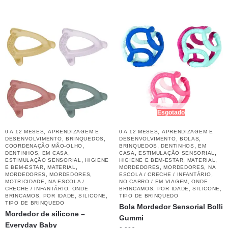
Esgotado
,
,
0 A 12 MESES
APRENDIZAGEM E
0 A 12 MESES
APRENDIZAGEM E
,
,
,
,
DESENVOLVIMENTO
BRINQUEDOS
DESENVOLVIMENTO
BOLAS
,
,
,
COORDENAÇÃO MÃO-OLHO
BRINQUEDOS
DENTINHOS
EM
,
,
,
,
DENTINHOS
EM CASA
CASA
ESTIMULAÇÃO SENSORIAL
,
,
,
ESTIMULAÇÃO SENSORIAL
HIGIENE
HIGIENE E BEM-ESTAR
MATERIAL
,
,
,
,
E BEM-ESTAR
MATERIAL
MORDEDORES
MORDEDORES
NA
,
,
,
MORDEDORES
MORDEDORES
ESCOLA / CRECHE / INFANTÁRIO
,
,
MOTRICIDADE
NA ESCOLA /
NO CARRO / EM VIAGEM
ONDE
,
,
,
,
CRECHE / INFANTÁRIO
ONDE
BRINCAMOS
POR IDADE
SILICONE
,
,
,
BRINCAMOS
POR IDADE
SILICONE
TIPO DE BRINQUEDO
TIPO DE BRINQUEDO
Bola Mordedor Sensorial Bolli
Mordedor de silicone –
Gummi
Everyday Baby