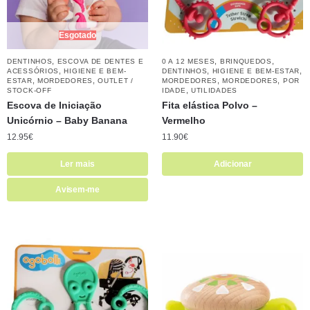
Esgotado
,
,
,
DENTINHOS
ESCOVA DE DENTES E
0 A 12 MESES
BRINQUEDOS
,
,
,
ACESSÓRIOS
HIGIENE E BEM-
DENTINHOS
HIGIENE E BEM-ESTAR
,
,
,
,
ESTAR
MORDEDORES
OUTLET /
MORDEDORES
MORDEDORES
POR
,
STOCK-OFF
IDADE
UTILIDADES
Escova de Iniciação
Fita elástica Polvo –
Unicórnio – Baby Banana
Vermelho
12.95
€
11.90
€
Ler mais
Adicionar
Avisem-me