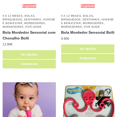
Esgotado
Esgotado
,
,
,
,
0 A 12 MESES
BOLAS
0 A 12 MESES
BOLAS
,
,
,
,
BRINQUEDOS
DENTINHOS
HIGIENE
BRINQUEDOS
DENTINHOS
HIGIENE
,
,
,
,
E BEM-ESTAR
MORDEDORES
E BEM-ESTAR
MORDEDORES
,
,
MORDEDORES
POR IDADE
MORDEDORES
POR IDADE
Bola Mordedor Sensorial com
Bola Mordedor Sensorial Bolli
Chocalho Bolli
9.90
€
12.99
€
Ver opções
Ver opções
Avisem-me
Avisem-me