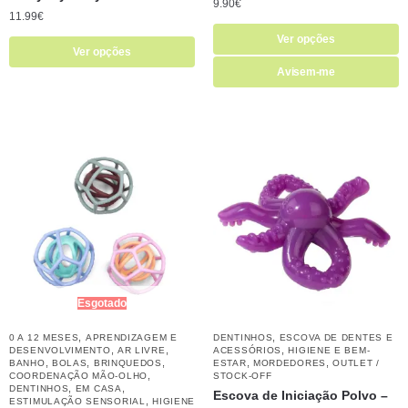
9.90
€
11.99
€
Ver opções
Ver opções
Avisem-me
Esgotado
,
,
0 A 12 MESES
APRENDIZAGEM E
DENTINHOS
ESCOVA DE DENTES E
,
,
,
DESENVOLVIMENTO
AR LIVRE
ACESSÓRIOS
HIGIENE E BEM-
,
,
,
,
,
BANHO
BOLAS
BRINQUEDOS
ESTAR
MORDEDORES
OUTLET /
,
COORDENAÇÃO MÃO-OLHO
STOCK-OFF
,
,
DENTINHOS
EM CASA
Escova de Iniciação Polvo –
,
ESTIMULAÇÃO SENSORIAL
HIGIENE