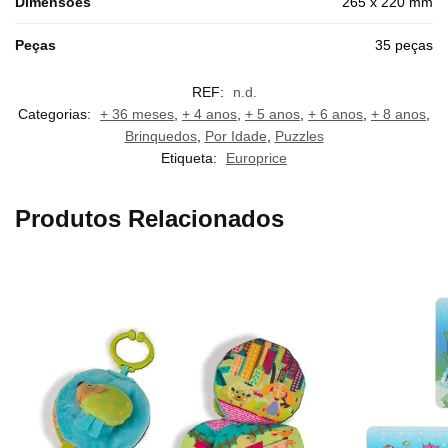
Dimensões
265 x 220 mm
Peças
35 peças
REF:
n.d.
Categorias:
+ 36 meses
,
+ 4 anos
,
+ 5 anos
,
+ 6 anos
,
+ 8 anos
,
Brinquedos
,
Por Idade
,
Puzzles
Etiqueta:
Europrice
Produtos Relacionados