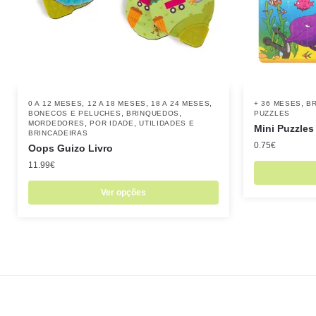
,
,
,
,
0 A 12 MESES
12 A 18 MESES
18 A 24 MESES
+ 36 MESES
B
,
,
BONECOS E PELUCHES
BRINQUEDOS
PUZZLES
,
,
MORDEDORES
POR IDADE
UTILIDADES E
Mini Puzzles
BRINCADEIRAS
0.75
€
Oops Guizo Livro
11.99
€
Ver opções