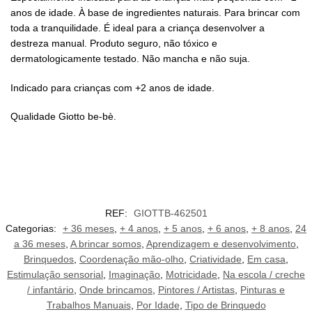
anos de idade. À base de ingredientes naturais. Para brincar com
toda a tranquilidade. É ideal para a criança desenvolver a
destreza manual. Produto seguro, não tóxico e
dermatologicamente testado. Não mancha e não suja.
Indicado para crianças com +2 anos de idade.
Qualidade Giotto be-bè.
REF:
GIOTTB-462501
Categorias:
+ 36 meses
,
+ 4 anos
,
+ 5 anos
,
+ 6 anos
,
+ 8 anos
,
24
a 36 meses
,
A brincar somos
,
Aprendizagem e desenvolvimento
,
Brinquedos
,
Coordenação mão-olho
,
Criatividade
,
Em casa
,
Estimulação sensorial
,
Imaginação
,
Motricidade
,
Na escola / creche
/ infantário
,
Onde brincamos
,
Pintores / Artistas
,
Pinturas e
Trabalhos Manuais
,
Por Idade
,
Tipo de Brinquedo