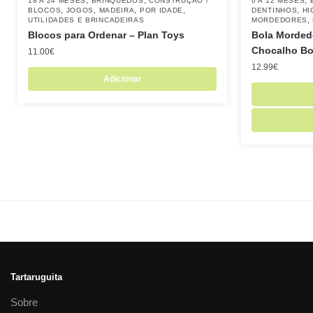
,
,
,
18 A 24 MESES
BRINQUEDOS
CONSTRUÇÃO /
0 A 12 MESES
,
,
,
,
,
BLOCOS
JOGOS
MADEIRA
POR IDADE
DENTINHOS
HI
,
UTILIDADES E BRINCADEIRAS
MORDEDORES
Blocos para Ordenar – Plan Toys
Bola Morded
Chocalho Bol
11.00
€
12.99
€
Adicionar
Tartaruguita
Sobre