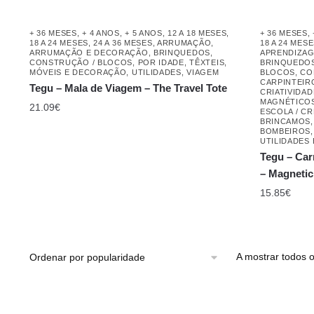
+ 36 MESES
,
+ 4 ANOS
,
+ 5 ANOS
,
12 A 18 MESES
,
+ 36 MESES
,
18 A 24 MESES
,
24 A 36 MESES
,
ARRUMAÇÃO
,
18 A 24 MES
ARRUMAÇÃO E DECORAÇÃO
,
BRINQUEDOS
,
APRENDIZAG
CONSTRUÇÃO / BLOCOS
,
POR IDADE
,
TÊXTEIS,
BRINQUEDO
MÓVEIS E DECORAÇÃO
,
UTILIDADES
,
VIAGEM
BLOCOS
,
CO
CARPINTEIR
Tegu – Mala de Viagem – The Travel Tote
CRIATIVIDAD
MAGNÉTICO
21.09
€
ESCOLA / CR
BRINCAMOS
BOMBEIROS
UTILIDADES
Tegu – Car
– Magnetic
15.85
€
A mostrar todos o