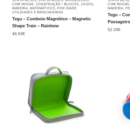
COM RODAS
,
CONSTRUÇÃO / BLOCOS
,
JOGOS
,
COM RODAS
MADEIRA
,
MATEMÁTICOS
,
POR IDADE
,
MADEIRA
,
PO
UTILIDADES E BRINCADEIRAS
Tegu – Co
Tegu – Comboio Magnético – Magnetic
Passageiro
Shape Train – Rainbow
52.33
€
46.63
€