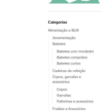
Elobra KIDS
Endro
Europrice
Everyday Baby
Categorias
ezpz
Alimentação e BLW
Fidella
Amamentação
FIIL
Babetes
FOOOTY
Babetes com mordedor
FRESK
Babetes compridos
FÜRNIS
Babetes curtos
Giotto / Giotto be-bè
Cadeiras de refeição
Gloop
Copos, garrafas e
acessórios
Goula
Grabease
Copos
Garrafas
grums
Palhinhas e acessórios
Haakaa
HappyBear Diapers
Fraldas e Acessórios