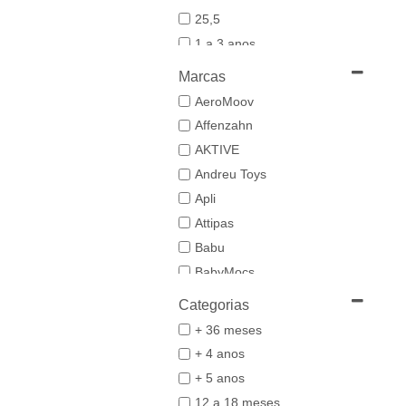
25,5
1 a 3 anos
19-20
Marcas
21
AeroMoov
21,5-22,5
Affenzahn
22
AKTIVE
23
Andreu Toys
23/24
Apli
24-25,5
Attipas
25
Babu
26/27
BabyMocs
28
Babywoods
Categorias
29/30
BACIUZZI
+ 36 meses
3 a 6 anos
Baghera
+ 4 anos
31
Bambo Nature
+ 5 anos
32/33
BAZAR BIZAR
12 a 18 meses