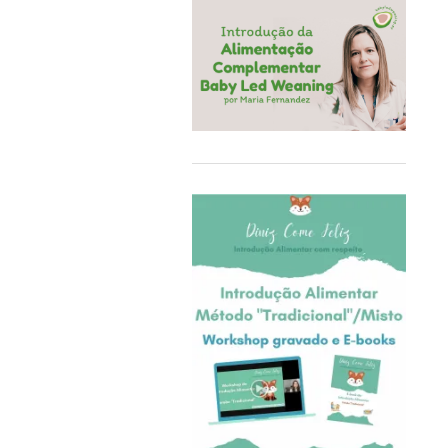
COQ6GRUE
Cra-Z-Art
Crealign
Cubbies
Delphin
Delta Children
Doddl
DoddleBags
Doidy Cup®
EBULOBO
ECO Brotbox
eco rascals
Educa
Ego Editora
Eigenart
El Saquitos de la Salud