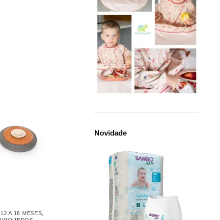
Novidade
,
12 A 18 MESES
,
RINQUEDOS
,