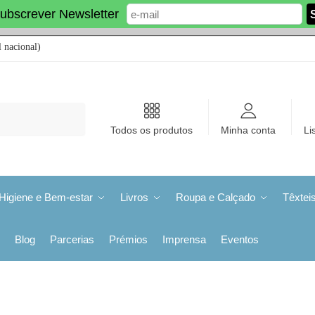
ubscrever Newsletter
 nacional)
Todos os produtos
Minha conta
Li
Higiene e Bem-estar
Livros
Roupa e Calçado
Têxtei
Blog
Parcerias
Prémios
Imprensa
Eventos