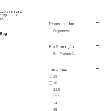
,
12 A 18 MESES
,
RINQUEDOS
,
RA
,
Disponibilidade
Disponível
 Bug
Em Promoção
Em Promoção
Tamanhos
19
20
21,5
22,5
24
25