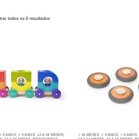
rar todos os 6 resultados
+ 4 ANOS
,
+ 5 ANOS
,
12 A 18 MESES
,
+ 36 MESES
,
+ 4 ANOS
,
+ 5 ANOS
ES
,
24 A 36 MESES
,
BRINQUEDOS
,
18 A 24 MESES
,
24 A 36 MESES
,
B