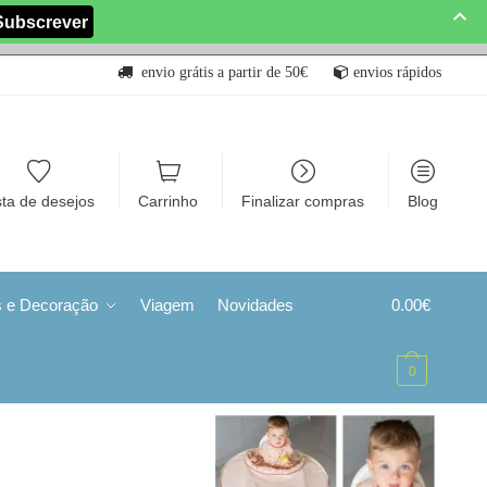
envio grátis a partir de 50€
envios rápidos
sta de desejos
Carrinho
Finalizar compras
Blog
s e Decoração
Viagem
Novidades
0.00
€
0