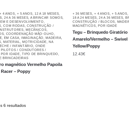
+ 4 ANOS
,
+ 5 ANOS
,
12 A 18 MESES
,
+ 36 MESES
,
+ 4 ANOS
,
+ 5 ANOS
ES
,
24 A 36 MESES
,
A BRINCAR SOMOS
,
18 A 24 MESES
,
24 A 36 MESES
,
B
EM E DESENVOLVIMENTO
,
CONSTRUÇÃO / BLOCOS
,
MADEI
S
,
COM RODAS
,
CONSTRUÇÃO /
MAGNÉTICOS
,
POR IDADE
NSTRUTORES, MECÂNICOS,
Tegu – Brinquedo Giratório
OS
,
COORDENAÇÃO MÃO-OLHO
,
E
,
EM CASA
,
IMAGINAÇÃO
,
MADEIRA
,
Amarelo/Vermelho – Swivel
S
,
MATERIAL
,
MOTRICIDADE
,
NA
Yellow/Poppy
ECHE / INFANTÁRIO
,
ONDE
,
PILOTOS / CONDUTORES /
12.43
€
,
POR IDADE
,
TIPO DE BRINQUEDO
,
 E BRINCADEIRAS
ro magnético Vermelho Papoila
 Racer – Poppy
s 6 resultados