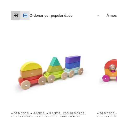
A most
+ 36 MESES
,
+ 4 ANOS
,
+ 5 ANOS
,
12 A 18 MESES
,
+ 36 MESES
,
18 A 24 MESES
,
24 A 36 MESES
,
BRINQUEDOS
,
18 A 24 MES