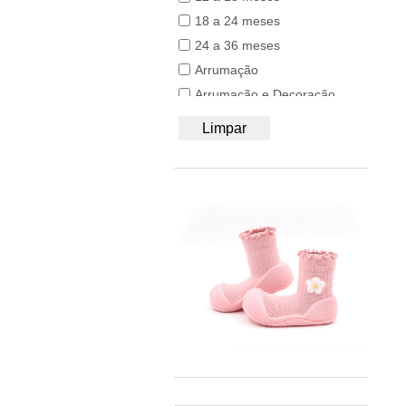
50/56
BB&Co
18 a 24 meses
62/68
Bblüv
24 a 36 meses
74/80
Beach & Bandits
Arrumação
86/92
Beyona
Arrumação e Decoração
A4
BiOBUDDi
Brinquedos
Limpar
Bobbi Ravioli
Com rodas
Bodywear Beeren
Construção / Blocos
BOHOPANNA
Jogos
Booksmile
Madeira
BS Toys
Por Idade
Bumbo
Têxteis, Móveis e Decoração
BundleBean
Utilidades
Carl Oscar®
Utilidades e Brincadeiras
Cayro
Viagem
Chilly's
Close Parent
Colorino