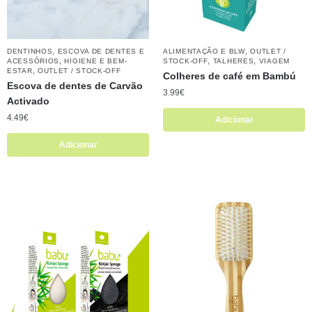
,
,
DENTINHOS
ESCOVA DE DENTES E
ALIMENTAÇÃO E BLW
OUTLET /
,
,
,
ACESSÓRIOS
HIGIENE E BEM-
STOCK-OFF
TALHERES
VIAGEM
,
ESTAR
OUTLET / STOCK-OFF
Colheres de café em Bambú
Escova de dentes de Carvão
3.99
€
Activado
4.49
€
Adicionar
Adicionar