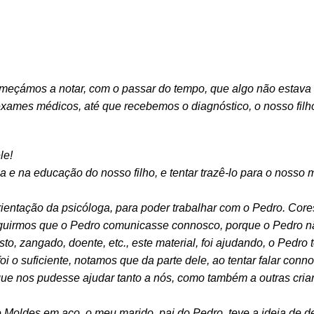
omeçámos a notar, com o passar do tempo, que algo não estav
exames médicos, até que recebemos o diagnóstico, o nosso fil
le!
 e na educação do nosso filho, e tentar trazê-lo para o nosso m
rientação da psicóloga, para poder trabalhar com o Pedro. Cores, 
eguirmos que o Pedro comunicasse connosco, porque o Pedro não
to, zangado, doente, etc., este material, foi ajudando, o Pedr
o suficiente, notamos que da parte dele, ao tentar falar connos
e nos pudesse ajudar tanto a nós, como também a outras cria
Moldes em aço, o meu marido, pai do Pedro, teve a ideia de d