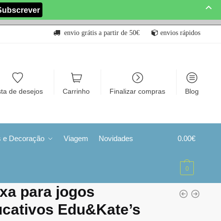
envio grátis a partir de 50€
envios rápidos
sta de desejos
Carrinho
Finalizar compras
Blog
s e Decoração
Viagem
Novidades
0.00
€
0
xa para jogos
ucativos Edu&Kate’s