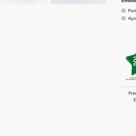
Envios
Port
Aço
Pré
E