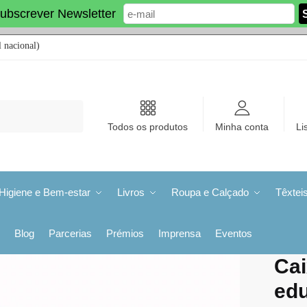
ubscrever Newsletter
 nacional)
Todos os produtos
Minha conta
Li
Higiene e Bem-estar
Livros
Roupa e Calçado
Têxtei
Blog
Parcerias
Prémios
Imprensa
Eventos
Cai
ed