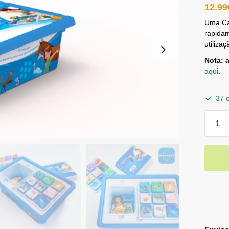
12.99
Uma Ca
rapidam
utiliza
Nota: 
aqui
.
37 