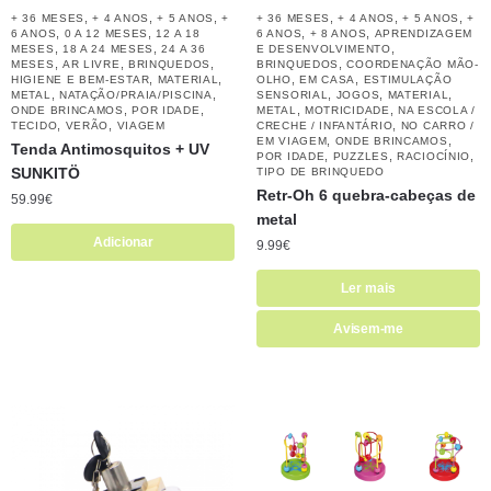
,
,
,
,
,
,
+ 36 MESES
+ 4 ANOS
+ 5 ANOS
+
+ 36 MESES
+ 4 ANOS
+ 5 ANOS
+
,
,
,
,
6 ANOS
0 A 12 MESES
12 A 18
6 ANOS
+ 8 ANOS
APRENDIZAGEM
,
,
,
MESES
18 A 24 MESES
24 A 36
E DESENVOLVIMENTO
,
,
,
,
MESES
AR LIVRE
BRINQUEDOS
BRINQUEDOS
COORDENAÇÃO MÃO-
,
,
,
,
HIGIENE E BEM-ESTAR
MATERIAL
OLHO
EM CASA
ESTIMULAÇÃO
,
,
,
,
,
METAL
NATAÇÃO/PRAIA/PISCINA
SENSORIAL
JOGOS
MATERIAL
,
,
,
,
ONDE BRINCAMOS
POR IDADE
METAL
MOTRICIDADE
NA ESCOLA /
,
,
,
TECIDO
VERÃO
VIAGEM
CRECHE / INFANTÁRIO
NO CARRO /
,
,
EM VIAGEM
ONDE BRINCAMOS
Tenda Antimosquitos + UV
,
,
,
POR IDADE
PUZZLES
RACIOCÍNIO
SUNKITÖ
TIPO DE BRINQUEDO
Retr-Oh 6 quebra-cabeças de
59.99
€
metal
Adicionar
9.99
€
Ler mais
Avisem-me