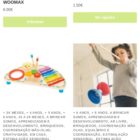
WOOMAX
1.50
€
6.00
€
Ver opções
Adicionar
,
,
,
,
,
+ 36 MESES
+ 4 ANOS
+ 5 ANOS
+
+ 6 ANOS
+ 8 ANOS
A BRINCAR
,
,
,
6 ANOS
24 A 36 MESES
A BRINCAR
SOMOS
APRENDIZAGEM E
,
,
,
SOMOS
APRENDIZAGEM E
DESENVOLVIMENTO
AR LIVRE
,
,
,
DESENVOLVIMENTO
BRINQUEDOS
BRINQUEDOS
COORDENAÇÃO MÃO-
,
,
COORDENAÇÃO MÃO-OLHO
OLHO
EQUILÍBRIO E
,
,
,
CRIATIVIDADE
EM CASA
COORDENAÇÃO
ESTIMULAÇÃO
,
,
ESTIMULAÇÃO SENSORIAL
SENSORIAL
ESTIMULAÇÃO