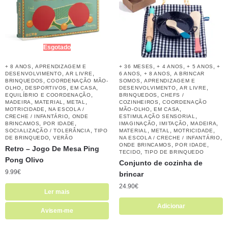
Esgotado
,
,
,
,
+ 8 ANOS
APRENDIZAGEM E
+ 36 MESES
+ 4 ANOS
+ 5 ANOS
+
,
,
,
,
DESENVOLVIMENTO
AR LIVRE
6 ANOS
+ 8 ANOS
A BRINCAR
,
,
BRINQUEDOS
COORDENAÇÃO MÃO-
SOMOS
APRENDIZAGEM E
,
,
,
,
,
OLHO
DESPORTIVOS
EM CASA
DESENVOLVIMENTO
AR LIVRE
,
,
EQUILÍBRIO E COORDENAÇÃO
BRINQUEDOS
CHEFS /
,
,
,
,
MADEIRA
MATERIAL
METAL
COZINHEIROS
COORDENAÇÃO
,
,
,
MOTRICIDADE
NA ESCOLA /
MÃO-OLHO
EM CASA
,
,
CRECHE / INFANTÁRIO
ONDE
ESTIMULAÇÃO SENSORIAL
,
,
,
,
,
BRINCAMOS
POR IDADE
IMAGINAÇÃO
IMITAÇÃO
MADEIRA
,
,
,
,
SOCIALIZAÇÃO / TOLERÂNCIA
TIPO
MATERIAL
METAL
MOTRICIDADE
,
,
DE BRINQUEDO
VERÃO
NA ESCOLA / CRECHE / INFANTÁRIO
,
,
ONDE BRINCAMOS
POR IDADE
Retro – Jogo De Mesa Ping
,
TECIDO
TIPO DE BRINQUEDO
Pong Olivo
Conjunto de cozinha de
9.99
€
brincar
24.90
€
Ler mais
Adicionar
Avisem-me