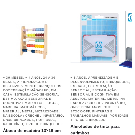
,
,
,
+ 36 MESES
+ 4 ANOS
24 A 36
+ 8 ANOS
APRENDIZAGEM E
,
,
,
MESES
APRENDIZAGEM E
DESENVOLVIMENTO
BRINQUEDOS
,
,
,
DESENVOLVIMENTO
BRINQUEDOS
EM CASA
ESTIMULAÇÃO
,
,
COORDENAÇÃO MÃO-OLHO
EM
SENSORIAL
ESTIMULAÇÃO
,
,
CASA
ESTIMULAÇÃO SENSORIAL
SENSORIAL E COGNITIVA EM
,
,
,
ESTIMULAÇÃO SENSORIAL E
ADULTOS
MATERIAL
METAL
NA
,
,
,
COGNITIVA EM ADULTOS
JOGOS
ESCOLA / CRECHE / INFANTÁRIO
,
,
,
MADEIRA
MATEMÁTICOS
ONDE BRINCAMOS
OUTLET /
,
,
,
,
MATERIAL
METAL
MOTRICIDADE
STOCK-OFF
PINTURAS E
,
,
,
NA ESCOLA / CRECHE / INFANTÁRIO
TRABALHOS MANUAIS
POR IDADE
,
,
ONDE BRINCAMOS
POR IDADE
TIPO DE BRINQUEDO
,
RACIOCÍNIO
TIPO DE BRINQUEDO
Almofadas de tinta para
Ábaco de madeira 13×16 cm
carimbos