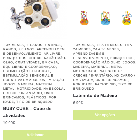
,
,
,
,
,
+ 36 MESES
+ 4 ANOS
+ 5 ANOS
+
+ 36 MESES
12 A 18 MESES
18 A
,
,
,
,
6 ANOS
+ 8 ANOS
APRENDIZAGEM
24 MESES
24 A 36 MESES
,
,
E DESENVOLVIMENTO
AR LIVRE
APRENDIZAGEM E
,
,
,
BRINQUEDOS
COORDENAÇÃO MÃO-
DESENVOLVIMENTO
BRINQUEDOS
,
,
,
,
,
OLHO
CRIATIVIDADE
EM CASA
COORDENAÇÃO MÃO-OLHO
JOGOS
,
,
,
,
EQUILÍBRIO E COORDENAÇÃO
MADEIRA
MATERIAL
METAL
,
,
ESTIMULAÇÃO SENSORIAL
MOTRICIDADE
NA ESCOLA /
,
ESTIMULAÇÃO SENSORIAL E
CRECHE / INFANTÁRIO
NO CARRO /
,
,
,
,
COGNITIVA EM ADULTOS
IMITAÇÃO
EM VIAGEM
ONDE BRINCAMOS
,
,
,
,
,
JOGOS
MADEIRA
MATERIAL
POR IDADE
RACIOCÍNIO
TIPO DE
,
,
METAL
MOTRICIDADE
NA ESCOLA /
BRINQUEDO
,
CRECHE / INFANTÁRIO
ONDE
Labirinto de Madeira
,
,
BRINCAMOS
PLÁSTICOS
POR
,
IDADE
TIPO DE BRINQUEDO
6.99
€
BUSY CUBE – Cubo de
atividades
Ver opções
10.99
€
Adicionar