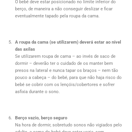
O bebé deve estar posicionado no limite inferior do
berço, de maneira a não conseguir deslizar e ficar
eventualmente tapado pela roupa da cama.
A roupa da cama (se utilizarem) deverá estar ao nível
das axilas
Se utilizarem roupa de cama – ao invés de saco de
dormir – deverão ter o cuidado de os manter bem
presos na lateral e nunca tapar os braços – nem tão
pouco a cabeça – do bebé, para que não haja risco do
bebé se cobrir com os lençóis/cobertores e sofrer
asfixia durante o sono.
Berço vazio, berço seguro
Na hora de dormir, sobretudo sonos não vigiados pelo
adulto, a cama do bebé deve estar vazia, sem