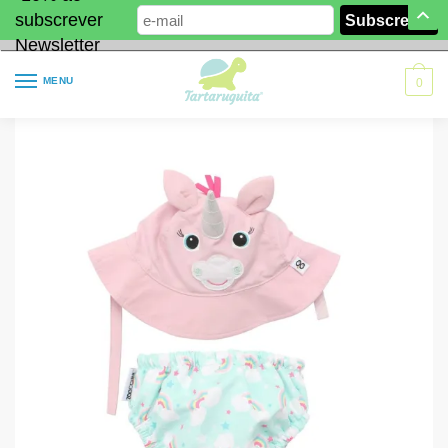
subscrever
Newsletter
MENU
0