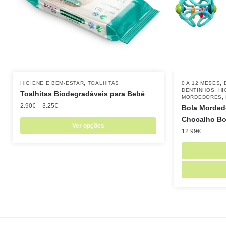
,
,
HIGIENE E BEM-ESTAR
TOALHITAS
0 A 12 MESES
,
DENTINHOS
HI
Toalhitas Biodegradáveis para Bebé
,
MORDEDORES
2.90
€
–
3.25
€
Bola Morded
Chocalho Bol
Ver opções
12.99
€