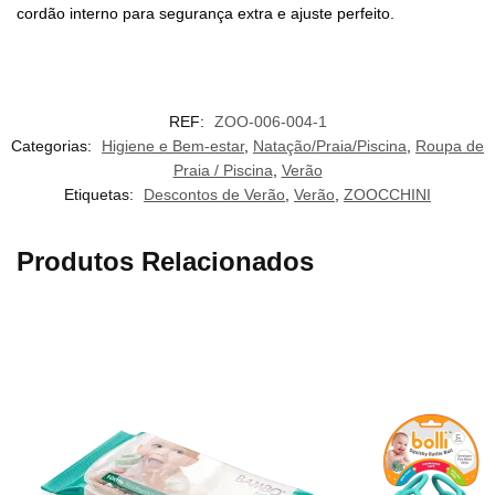
cordão interno para segurança extra e ajuste perfeito.
REF:
ZOO-006-004-1
Categorias:
Higiene e Bem-estar
,
Natação/Praia/Piscina
,
Roupa de
Praia / Piscina
,
Verão
Etiquetas:
Descontos de Verão
,
Verão
,
ZOOCCHINI
Produtos Relacionados