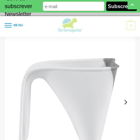
subscrever
Newsletter
MENU
0