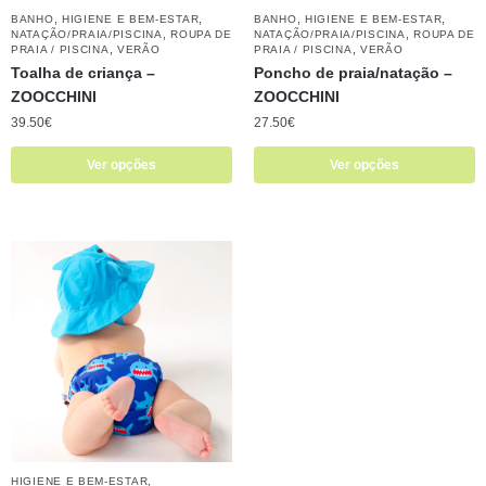
,
,
,
,
BANHO
HIGIENE E BEM-ESTAR
BANHO
HIGIENE E BEM-ESTAR
,
,
NATAÇÃO/PRAIA/PISCINA
ROUPA DE
NATAÇÃO/PRAIA/PISCINA
ROUPA DE
,
,
PRAIA / PISCINA
VERÃO
PRAIA / PISCINA
VERÃO
Toalha de criança –
Poncho de praia/natação –
ZOOCCHINI
ZOOCCHINI
39.50
€
27.50
€
Ver opções
Ver opções
,
HIGIENE E BEM-ESTAR