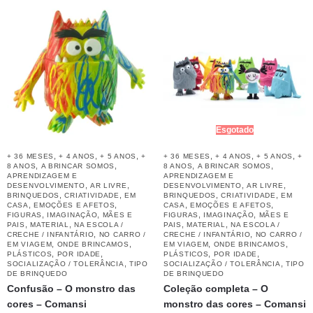
Esgotado
,
,
,
,
,
,
+ 36 MESES
+ 4 ANOS
+ 5 ANOS
+
+ 36 MESES
+ 4 ANOS
+ 5 ANOS
+
,
,
,
,
8 ANOS
A BRINCAR SOMOS
8 ANOS
A BRINCAR SOMOS
APRENDIZAGEM E
APRENDIZAGEM E
,
,
,
,
DESENVOLVIMENTO
AR LIVRE
DESENVOLVIMENTO
AR LIVRE
,
,
,
,
BRINQUEDOS
CRIATIVIDADE
EM
BRINQUEDOS
CRIATIVIDADE
EM
,
,
,
,
CASA
EMOÇÕES E AFETOS
CASA
EMOÇÕES E AFETOS
,
,
,
,
FIGURAS
IMAGINAÇÃO
MÃES E
FIGURAS
IMAGINAÇÃO
MÃES E
,
,
,
,
PAIS
MATERIAL
NA ESCOLA /
PAIS
MATERIAL
NA ESCOLA /
,
,
CRECHE / INFANTÁRIO
NO CARRO /
CRECHE / INFANTÁRIO
NO CARRO /
,
,
,
,
EM VIAGEM
ONDE BRINCAMOS
EM VIAGEM
ONDE BRINCAMOS
,
,
,
,
PLÁSTICOS
POR IDADE
PLÁSTICOS
POR IDADE
,
,
SOCIALIZAÇÃO / TOLERÂNCIA
TIPO
SOCIALIZAÇÃO / TOLERÂNCIA
TIPO
DE BRINQUEDO
DE BRINQUEDO
Confusão – O monstro das
Coleção completa – O
cores – Comansi
monstro das cores – Comansi