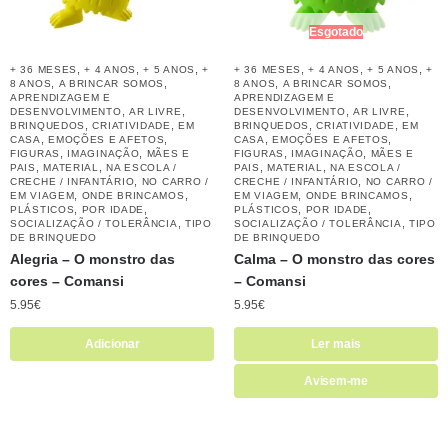
Esgotado
,
,
,
,
,
,
+ 36 MESES
+ 4 ANOS
+ 5 ANOS
+
+ 36 MESES
+ 4 ANOS
+ 5 ANOS
+
,
,
,
,
8 ANOS
A BRINCAR SOMOS
8 ANOS
A BRINCAR SOMOS
APRENDIZAGEM E
APRENDIZAGEM E
,
,
,
,
DESENVOLVIMENTO
AR LIVRE
DESENVOLVIMENTO
AR LIVRE
,
,
,
,
BRINQUEDOS
CRIATIVIDADE
EM
BRINQUEDOS
CRIATIVIDADE
EM
,
,
,
,
CASA
EMOÇÕES E AFETOS
CASA
EMOÇÕES E AFETOS
,
,
,
,
FIGURAS
IMAGINAÇÃO
MÃES E
FIGURAS
IMAGINAÇÃO
MÃES E
,
,
,
,
PAIS
MATERIAL
NA ESCOLA /
PAIS
MATERIAL
NA ESCOLA /
,
,
CRECHE / INFANTÁRIO
NO CARRO /
CRECHE / INFANTÁRIO
NO CARRO /
,
,
,
,
EM VIAGEM
ONDE BRINCAMOS
EM VIAGEM
ONDE BRINCAMOS
,
,
,
,
PLÁSTICOS
POR IDADE
PLÁSTICOS
POR IDADE
,
,
SOCIALIZAÇÃO / TOLERÂNCIA
TIPO
SOCIALIZAÇÃO / TOLERÂNCIA
TIPO
DE BRINQUEDO
DE BRINQUEDO
Alegria – O monstro das
Calma – O monstro das cores
cores – Comansi
– Comansi
5.95
€
5.95
€
Adicionar
Ler mais
Avisem-me