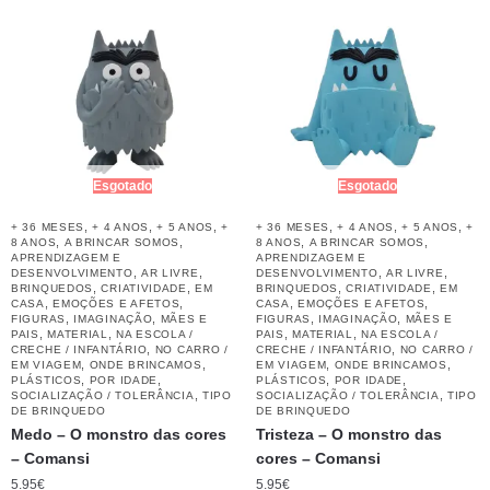
Esgotado
Esgotado
,
,
,
,
,
,
+ 36 MESES
+ 4 ANOS
+ 5 ANOS
+
+ 36 MESES
+ 4 ANOS
+ 5 ANOS
+
,
,
,
,
8 ANOS
A BRINCAR SOMOS
8 ANOS
A BRINCAR SOMOS
APRENDIZAGEM E
APRENDIZAGEM E
,
,
,
,
DESENVOLVIMENTO
AR LIVRE
DESENVOLVIMENTO
AR LIVRE
,
,
,
,
BRINQUEDOS
CRIATIVIDADE
EM
BRINQUEDOS
CRIATIVIDADE
EM
,
,
,
,
CASA
EMOÇÕES E AFETOS
CASA
EMOÇÕES E AFETOS
,
,
,
,
FIGURAS
IMAGINAÇÃO
MÃES E
FIGURAS
IMAGINAÇÃO
MÃES E
,
,
,
,
PAIS
MATERIAL
NA ESCOLA /
PAIS
MATERIAL
NA ESCOLA /
,
,
CRECHE / INFANTÁRIO
NO CARRO /
CRECHE / INFANTÁRIO
NO CARRO /
,
,
,
,
EM VIAGEM
ONDE BRINCAMOS
EM VIAGEM
ONDE BRINCAMOS
,
,
,
,
PLÁSTICOS
POR IDADE
PLÁSTICOS
POR IDADE
,
,
SOCIALIZAÇÃO / TOLERÂNCIA
TIPO
SOCIALIZAÇÃO / TOLERÂNCIA
TIPO
DE BRINQUEDO
DE BRINQUEDO
Medo – O monstro das cores
Tristeza – O monstro das
– Comansi
cores – Comansi
5.95
€
5.95
€