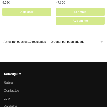
5.95
€
47.60
€
Adicionar
Ler mais
Avisem-me
A mostrar todos os 10 resultados
Tartaruguita
Sobre
Contactos
Loja
Produtos