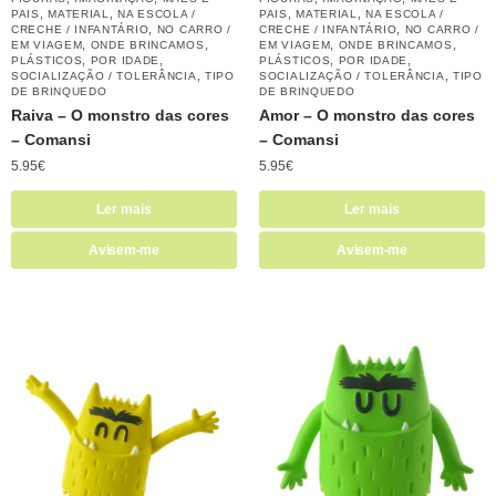
,
,
,
,
PAIS
MATERIAL
NA ESCOLA /
PAIS
MATERIAL
NA ESCOLA /
,
,
CRECHE / INFANTÁRIO
NO CARRO /
CRECHE / INFANTÁRIO
NO CARRO /
,
,
,
,
EM VIAGEM
ONDE BRINCAMOS
EM VIAGEM
ONDE BRINCAMOS
,
,
,
,
PLÁSTICOS
POR IDADE
PLÁSTICOS
POR IDADE
,
,
SOCIALIZAÇÃO / TOLERÂNCIA
TIPO
SOCIALIZAÇÃO / TOLERÂNCIA
TIPO
DE BRINQUEDO
DE BRINQUEDO
Raiva – O monstro das cores
Amor – O monstro das cores
– Comansi
– Comansi
5.95
€
5.95
€
Ler mais
Ler mais
Avisem-me
Avisem-me