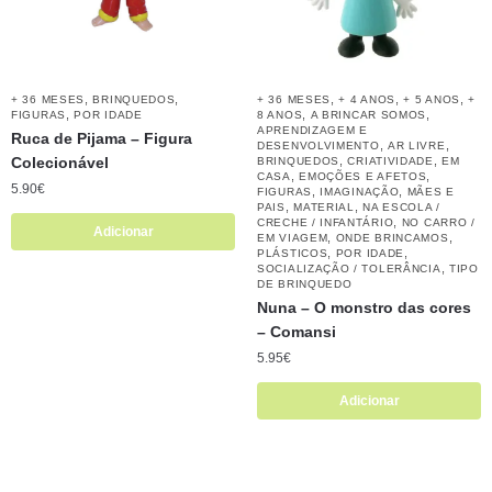
,
,
,
,
,
+ 36 MESES
BRINQUEDOS
+ 36 MESES
+ 4 ANOS
+ 5 ANOS
+
,
,
,
FIGURAS
POR IDADE
8 ANOS
A BRINCAR SOMOS
APRENDIZAGEM E
Ruca de Pijama – Figura
,
,
DESENVOLVIMENTO
AR LIVRE
Colecionável
,
,
BRINQUEDOS
CRIATIVIDADE
EM
,
,
CASA
EMOÇÕES E AFETOS
5.90
€
,
,
FIGURAS
IMAGINAÇÃO
MÃES E
,
,
PAIS
MATERIAL
NA ESCOLA /
,
CRECHE / INFANTÁRIO
NO CARRO /
Adicionar
,
,
EM VIAGEM
ONDE BRINCAMOS
,
,
PLÁSTICOS
POR IDADE
,
SOCIALIZAÇÃO / TOLERÂNCIA
TIPO
DE BRINQUEDO
Nuna – O monstro das cores
– Comansi
5.95
€
Adicionar