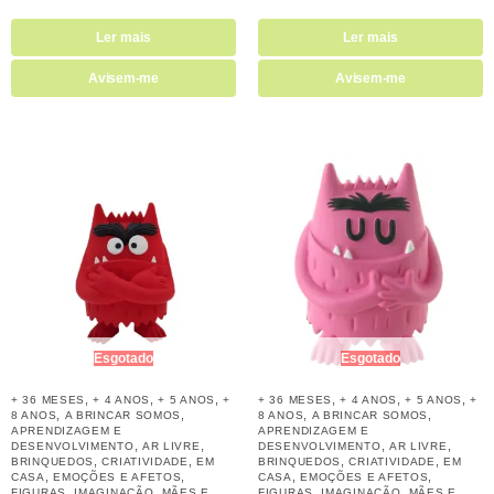
Ler mais
Ler mais
Avisem-me
Avisem-me
Esgotado
Esgotado
,
,
,
,
,
,
+ 36 MESES
+ 4 ANOS
+ 5 ANOS
+
+ 36 MESES
+ 4 ANOS
+ 5 ANOS
+
,
,
,
,
8 ANOS
A BRINCAR SOMOS
8 ANOS
A BRINCAR SOMOS
APRENDIZAGEM E
APRENDIZAGEM E
,
,
,
,
DESENVOLVIMENTO
AR LIVRE
DESENVOLVIMENTO
AR LIVRE
,
,
,
,
BRINQUEDOS
CRIATIVIDADE
EM
BRINQUEDOS
CRIATIVIDADE
EM
,
,
,
,
CASA
EMOÇÕES E AFETOS
CASA
EMOÇÕES E AFETOS
,
,
,
,
FIGURAS
IMAGINAÇÃO
MÃES E
FIGURAS
IMAGINAÇÃO
MÃES E