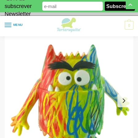
subscrever
Newsletter
MENU
0