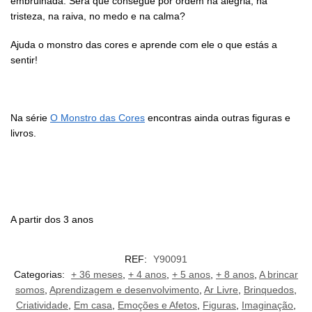
embrulhada. Será que consegue pôr ordem na alegria, na
tristeza, na raiva, no medo e na calma?
Ajuda o monstro das cores e aprende com ele o que estás a
sentir!
Na série
O Monstro das Cores
encontras ainda outras figuras e
livros.
A partir dos 3 anos
REF:
Y90091
Categorias:
+ 36 meses
,
+ 4 anos
,
+ 5 anos
,
+ 8 anos
,
A brincar
somos
,
Aprendizagem e desenvolvimento
,
Ar Livre
,
Brinquedos
,
Criatividade
,
Em casa
,
Emoções e Afetos
,
Figuras
,
Imaginação
,