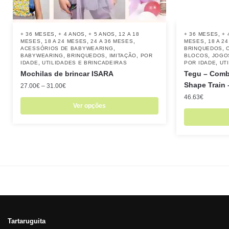
,
,
,
,
+ 36 MESES
+ 4 ANOS
+ 5 ANOS
12 A 18
+ 36 MESES
+ 
,
,
,
,
MESES
18 A 24 MESES
24 A 36 MESES
MESES
18 A 2
,
,
ACESSÓRIOS DE BABYWEARING
BRINQUEDOS
,
,
,
,
BABYWEARING
BRINQUEDOS
IMITAÇÃO
POR
BLOCOS
JOGO
,
,
IDADE
UTILIDADES E BRINCADEIRAS
POR IDADE
UT
Mochilas de brincar ISARA
Tegu – Comb
Shape Train
27.00
€
–
31.00
€
46.63
€
Ver opções
Tartaruguita