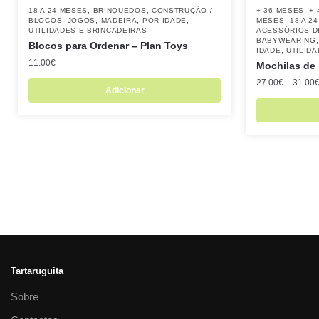
,
,
,
18 A 24 MESES
BRINQUEDOS
CONSTRUÇÃO /
+ 36 MESES
+ 
,
,
,
,
,
BLOCOS
JOGOS
MADEIRA
POR IDADE
MESES
18 A 2
UTILIDADES E BRINCADEIRAS
ACESSÓRIOS D
BABYWEARING
Blocos para Ordenar – Plan Toys
,
IDADE
UTILID
11.00
€
Mochilas de 
27.00
€
–
31.00
Adicionar
Tartaruguita
Sobre