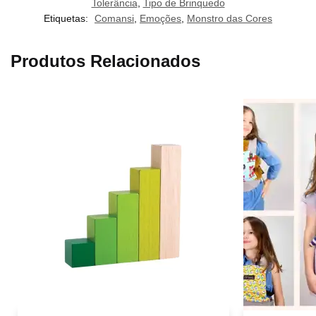
Tolerância
,
Tipo de Brinquedo
Etiquetas:
Comansi
,
Emoções
,
Monstro das Cores
Produtos Relacionados