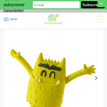
subscrever
Newsletter
MENU
0