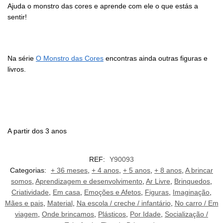
Ajuda o monstro das cores e aprende com ele o que estás a
sentir!
Na série
O Monstro das Cores
encontras ainda outras figuras e
livros.
A partir dos 3 anos
REF:
Y90093
Categorias:
+ 36 meses
,
+ 4 anos
,
+ 5 anos
,
+ 8 anos
,
A brincar
somos
,
Aprendizagem e desenvolvimento
,
Ar Livre
,
Brinquedos
,
Criatividade
,
Em casa
,
Emoções e Afetos
,
Figuras
,
Imaginação
,
Mães e pais
,
Material
,
Na escola / creche / infantário
,
No carro / Em
viagem
,
Onde brincamos
,
Plásticos
,
Por Idade
,
Socialização /