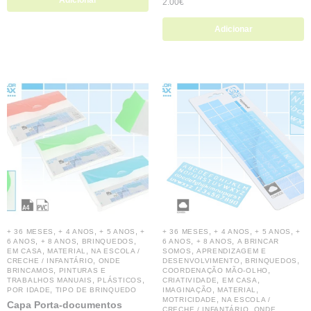
Adicionar
2.00
€
Adicionar
,
,
,
,
,
,
+ 36 MESES
+ 4 ANOS
+ 5 ANOS
+
+ 36 MESES
+ 4 ANOS
+ 5 ANOS
+
,
,
,
,
,
6 ANOS
+ 8 ANOS
BRINQUEDOS
6 ANOS
+ 8 ANOS
A BRINCAR
,
,
,
EM CASA
MATERIAL
NA ESCOLA /
SOMOS
APRENDIZAGEM E
,
,
,
CRECHE / INFANTÁRIO
ONDE
DESENVOLVIMENTO
BRINQUEDOS
,
,
BRINCAMOS
PINTURAS E
COORDENAÇÃO MÃO-OLHO
,
,
,
,
TRABALHOS MANUAIS
PLÁSTICOS
CRIATIVIDADE
EM CASA
,
,
,
POR IDADE
TIPO DE BRINQUEDO
IMAGINAÇÃO
MATERIAL
,
MOTRICIDADE
NA ESCOLA /
Capa Porta-documentos
,
CRECHE / INFANTÁRIO
ONDE