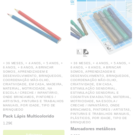
,
,
,
,
,
,
+ 36 MESES
+ 4 ANOS
+ 5 ANOS
+
+ 36 MESES
+ 4 ANOS
+ 5 ANOS
+
,
,
,
,
6 ANOS
+ 8 ANOS
A BRINCAR
6 ANOS
+ 8 ANOS
A BRINCAR
,
,
SOMOS
APRENDIZAGEM E
SOMOS
APRENDIZAGEM E
,
,
,
,
DESENVOLVIMENTO
BRINQUEDOS
DESENVOLVIMENTO
BRINQUEDOS
,
,
COORDENAÇÃO MÃO-OLHO
COORDENAÇÃO MÃO-OLHO
,
,
,
,
,
CRIATIVIDADE
EM CASA
MADEIRA
CRIATIVIDADE
EM CASA
,
,
,
MATERIAL
MOTRICIDADE
NA
ESTIMULAÇÃO SENSORIAL
,
ESCOLA / CRECHE / INFANTÁRIO
ESTIMULAÇÃO SENSORIAL E
,
,
,
ONDE BRINCAMOS
PINTORES /
COGNITIVA EM ADULTOS
MATERIAL
,
,
ARTISTAS
PINTURAS E TRABALHOS
MOTRICIDADE
NA ESCOLA /
,
,
,
MANUAIS
POR IDADE
TIPO DE
CRECHE / INFANTÁRIO
ONDE
,
,
BRINQUEDO
BRINCAMOS
PINTORES / ARTISTAS
,
PINTURAS E TRABALHOS MANUAIS
Pack Lápis Multicolorido
,
,
PLÁSTICOS
POR IDADE
TIPO DE
BRINQUEDO
1.29
€
Marcadores metálicos