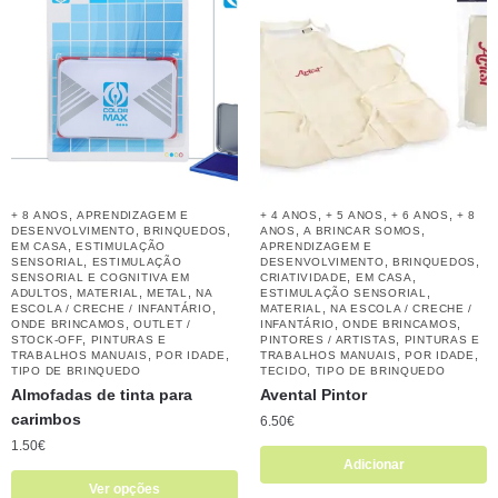
,
,
,
,
+ 8 ANOS
APRENDIZAGEM E
+ 4 ANOS
+ 5 ANOS
+ 6 ANOS
+ 8
,
,
,
,
DESENVOLVIMENTO
BRINQUEDOS
ANOS
A BRINCAR SOMOS
,
EM CASA
ESTIMULAÇÃO
APRENDIZAGEM E
,
,
,
SENSORIAL
ESTIMULAÇÃO
DESENVOLVIMENTO
BRINQUEDOS
,
,
SENSORIAL E COGNITIVA EM
CRIATIVIDADE
EM CASA
,
,
,
,
ADULTOS
MATERIAL
METAL
NA
ESTIMULAÇÃO SENSORIAL
,
,
ESCOLA / CRECHE / INFANTÁRIO
MATERIAL
NA ESCOLA / CRECHE /
,
,
,
ONDE BRINCAMOS
OUTLET /
INFANTÁRIO
ONDE BRINCAMOS
,
,
STOCK-OFF
PINTURAS E
PINTORES / ARTISTAS
PINTURAS E
,
,
,
,
TRABALHOS MANUAIS
POR IDADE
TRABALHOS MANUAIS
POR IDADE
,
TIPO DE BRINQUEDO
TECIDO
TIPO DE BRINQUEDO
Almofadas de tinta para
Avental Pintor
carimbos
6.50
€
1.50
€
Adicionar
Ver opções