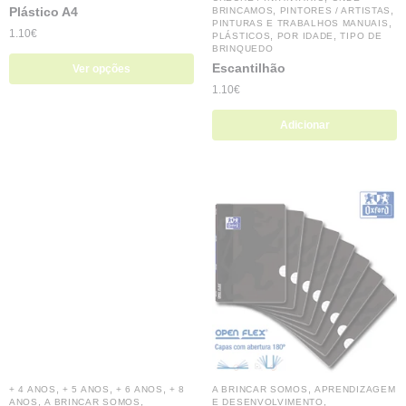
Plástico A4
,
,
BRINCAMOS
PINTORES / ARTISTAS
,
PINTURAS E TRABALHOS MANUAIS
1.10
€
,
,
PLÁSTICOS
POR IDADE
TIPO DE
BRINQUEDO
Escantilhão
Ver opções
1.10
€
Adicionar
,
,
,
,
+ 4 ANOS
+ 5 ANOS
+ 6 ANOS
+ 8
A BRINCAR SOMOS
APRENDIZAGEM
,
,
,
ANOS
A BRINCAR SOMOS
E DESENVOLVIMENTO