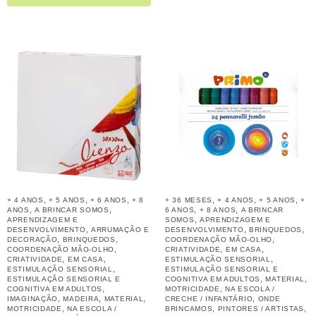
,
,
,
,
,
,
+ 4 ANOS
+ 5 ANOS
+ 6 ANOS
+ 8
+ 36 MESES
+ 4 ANOS
+ 5 ANOS
+
,
,
,
,
ANOS
A BRINCAR SOMOS
6 ANOS
+ 8 ANOS
A BRINCAR
,
APRENDIZAGEM E
SOMOS
APRENDIZAGEM E
,
,
,
DESENVOLVIMENTO
ARRUMAÇÃO E
DESENVOLVIMENTO
BRINQUEDOS
,
,
,
DECORAÇÃO
BRINQUEDOS
COORDENAÇÃO MÃO-OLHO
,
,
,
COORDENAÇÃO MÃO-OLHO
CRIATIVIDADE
EM CASA
,
,
,
CRIATIVIDADE
EM CASA
ESTIMULAÇÃO SENSORIAL
,
ESTIMULAÇÃO SENSORIAL
ESTIMULAÇÃO SENSORIAL E
,
,
ESTIMULAÇÃO SENSORIAL E
COGNITIVA EM ADULTOS
MATERIAL
,
,
COGNITIVA EM ADULTOS
MOTRICIDADE
NA ESCOLA /
,
,
,
,
IMAGINAÇÃO
MADEIRA
MATERIAL
CRECHE / INFANTÁRIO
ONDE
,
,
,
MOTRICIDADE
NA ESCOLA /
BRINCAMOS
PINTORES / ARTISTAS