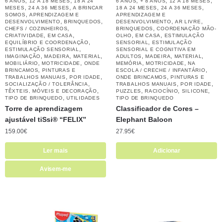
,
,
,
,
,
6 ANOS
12 A 18 MESES
18 A 24
6 ANOS
+ 8 ANOS
12 A 18 MESES
,
,
,
,
MESES
24 A 36 MESES
A BRINCAR
18 A 24 MESES
24 A 36 MESES
,
SOMOS
APRENDIZAGEM E
APRENDIZAGEM E
,
,
,
,
DESENVOLVIMENTO
BRINQUEDOS
DESENVOLVIMENTO
AR LIVRE
,
,
CHEFS / COZINHEIROS
BRINQUEDOS
COORDENAÇÃO MÃO-
,
,
,
,
CRIATIVIDADE
EM CASA
OLHO
EM CASA
ESTIMULAÇÃO
,
,
EQUILÍBRIO E COORDENAÇÃO
SENSORIAL
ESTIMULAÇÃO
,
ESTIMULAÇÃO SENSORIAL
SENSORIAL E COGNITIVA EM
,
,
,
,
,
,
IMAGINAÇÃO
MADEIRA
MATERIAL
ADULTOS
MADEIRA
MATERIAL
,
,
,
,
MOBILIÁRIO
MOTRICIDADE
ONDE
MEMÓRIA
MOTRICIDADE
NA
,
,
BRINCAMOS
PINTURAS E
ESCOLA / CRECHE / INFANTÁRIO
,
,
,
TRABALHOS MANUAIS
POR IDADE
ONDE BRINCAMOS
PINTURAS E
,
,
,
SOCIALIZAÇÃO / TOLERÂNCIA
TRABALHOS MANUAIS
POR IDADE
,
,
,
,
TÊXTEIS, MÓVEIS E DECORAÇÃO
PUZZLES
RACIOCÍNIO
SILICONE
,
TIPO DE BRINQUEDO
UTILIDADES
TIPO DE BRINQUEDO
Torre de aprendizagem
Classificador de Cores –
ajustável tiSsi® “FELIX”
Elephant Baloon
159.00
€
27.95
€
Ler mais
Adicionar
Avisem-me