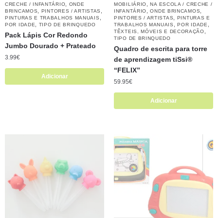
,
,
CRECHE / INFANTÁRIO
ONDE
MOBILIÁRIO
NA ESCOLA / CRECHE /
,
,
,
,
BRINCAMOS
PINTORES / ARTISTAS
INFANTÁRIO
ONDE BRINCAMOS
,
,
PINTURAS E TRABALHOS MANUAIS
PINTORES / ARTISTAS
PINTURAS E
,
,
,
POR IDADE
TIPO DE BRINQUEDO
TRABALHOS MANUAIS
POR IDADE
,
TÊXTEIS, MÓVEIS E DECORAÇÃO
Pack Lápis Cor Redondo
TIPO DE BRINQUEDO
Jumbo Dourado + Prateado
Quadro de escrita para torre
3.99
€
de aprendizagem tiSsi®
“FELIX”
Adicionar
59.95
€
Adicionar