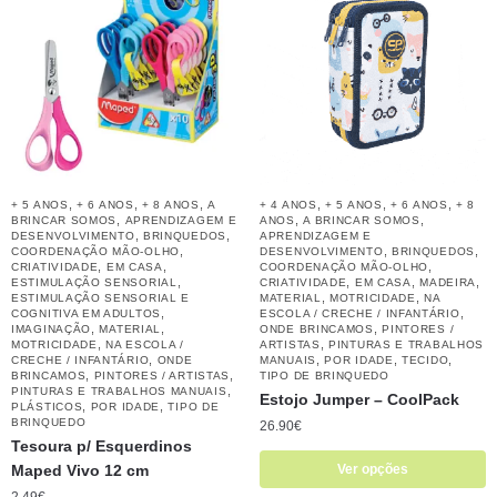
,
,
,
,
,
,
+ 5 ANOS
+ 6 ANOS
+ 8 ANOS
A
+ 4 ANOS
+ 5 ANOS
+ 6 ANOS
+ 8
,
,
,
BRINCAR SOMOS
APRENDIZAGEM E
ANOS
A BRINCAR SOMOS
,
,
DESENVOLVIMENTO
BRINQUEDOS
APRENDIZAGEM E
,
,
,
COORDENAÇÃO MÃO-OLHO
DESENVOLVIMENTO
BRINQUEDOS
,
,
,
CRIATIVIDADE
EM CASA
COORDENAÇÃO MÃO-OLHO
,
,
,
,
ESTIMULAÇÃO SENSORIAL
CRIATIVIDADE
EM CASA
MADEIRA
,
,
ESTIMULAÇÃO SENSORIAL E
MATERIAL
MOTRICIDADE
NA
,
,
COGNITIVA EM ADULTOS
ESCOLA / CRECHE / INFANTÁRIO
,
,
,
IMAGINAÇÃO
MATERIAL
ONDE BRINCAMOS
PINTORES /
,
,
MOTRICIDADE
NA ESCOLA /
ARTISTAS
PINTURAS E TRABALHOS
,
,
,
,
CRECHE / INFANTÁRIO
ONDE
MANUAIS
POR IDADE
TECIDO
,
,
BRINCAMOS
PINTORES / ARTISTAS
TIPO DE BRINQUEDO
,
PINTURAS E TRABALHOS MANUAIS
Estojo Jumper – CoolPack
,
,
PLÁSTICOS
POR IDADE
TIPO DE
BRINQUEDO
26.90
€
Tesoura p/ Esquerdinos
Maped Vivo 12 cm
Ver opções
2.49
€