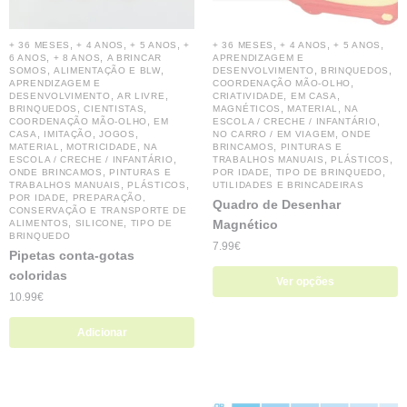
,
,
,
,
,
,
+ 36 MESES
+ 4 ANOS
+ 5 ANOS
+
+ 36 MESES
+ 4 ANOS
+ 5 ANOS
,
,
6 ANOS
+ 8 ANOS
A BRINCAR
APRENDIZAGEM E
,
,
,
,
SOMOS
ALIMENTAÇÃO E BLW
DESENVOLVIMENTO
BRINQUEDOS
,
APRENDIZAGEM E
COORDENAÇÃO MÃO-OLHO
,
,
,
,
DESENVOLVIMENTO
AR LIVRE
CRIATIVIDADE
EM CASA
,
,
,
,
BRINQUEDOS
CIENTISTAS
MAGNÉTICOS
MATERIAL
NA
,
,
COORDENAÇÃO MÃO-OLHO
EM
ESCOLA / CRECHE / INFANTÁRIO
,
,
,
,
CASA
IMITAÇÃO
JOGOS
NO CARRO / EM VIAGEM
ONDE
,
,
,
MATERIAL
MOTRICIDADE
NA
BRINCAMOS
PINTURAS E
,
,
,
ESCOLA / CRECHE / INFANTÁRIO
TRABALHOS MANUAIS
PLÁSTICOS
,
,
,
ONDE BRINCAMOS
PINTURAS E
POR IDADE
TIPO DE BRINQUEDO
,
,
TRABALHOS MANUAIS
PLÁSTICOS
UTILIDADES E BRINCADEIRAS
,
POR IDADE
PREPARAÇÃO,
Quadro de Desenhar
CONSERVAÇÃO E TRANSPORTE DE
,
,
Magnético
ALIMENTOS
SILICONE
TIPO DE
BRINQUEDO
7.99
€
Pipetas conta-gotas
coloridas
Ver opções
10.99
€
Adicionar