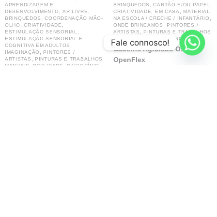
,
,
APRENDIZAGEM E
BRINQUEDOS
CARTÃO E/OU PAPEL
,
,
,
,
,
DESENVOLVIMENTO
AR LIVRE
CRIATIVIDADE
EM CASA
MATERIAL
,
,
BRINQUEDOS
COORDENAÇÃO MÃO-
NA ESCOLA / CRECHE / INFANTÁRIO
,
,
,
OLHO
CRIATIVIDADE
ONDE BRINCAMOS
PINTORES /
,
,
ESTIMULAÇÃO SENSORIAL
ARTISTAS
PINTURAS E TRABALHOS
,
ESTIMULAÇÃO SENSORIAL E
MANUAIS
TIPO DE BRINQUEDO
Fale connosco!
,
COGNITIVA EM ADULTOS
Caderno Agrafado Oxford
,
IMAGINAÇÃO
PINTORES /
,
OpenFlex
ARTISTAS
PINTURAS E TRABALHOS
,
,
,
MANUAIS
POR IDADE
RACIOCÍNIO
4.00
€
,
TEMÁTICOS / ANIVERSÁRIOS
TIPO
,
DE BRINQUEDO
VERÃO
Giz de Chão (20un.)
Ver opções
4.99
€
Adicionar