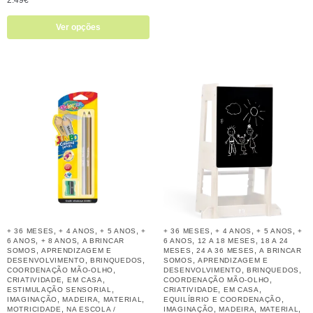
Ver opções
,
,
,
,
,
,
+ 36 MESES
+ 4 ANOS
+ 5 ANOS
+
+ 36 MESES
+ 4 ANOS
+ 5 ANOS
+
,
,
,
,
6 ANOS
+ 8 ANOS
A BRINCAR
6 ANOS
12 A 18 MESES
18 A 24
,
,
,
SOMOS
APRENDIZAGEM E
MESES
24 A 36 MESES
A BRINCAR
,
,
,
DESENVOLVIMENTO
BRINQUEDOS
SOMOS
APRENDIZAGEM E
,
,
,
COORDENAÇÃO MÃO-OLHO
DESENVOLVIMENTO
BRINQUEDOS
,
,
,
CRIATIVIDADE
EM CASA
COORDENAÇÃO MÃO-OLHO
,
,
,
ESTIMULAÇÃO SENSORIAL
CRIATIVIDADE
EM CASA
,
,
,
,
IMAGINAÇÃO
MADEIRA
MATERIAL
EQUILÍBRIO E COORDENAÇÃO
,
,
,
,
MOTRICIDADE
NA ESCOLA /
IMAGINAÇÃO
MADEIRA
MATERIAL