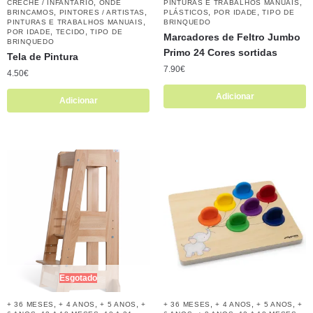
,
,
CRECHE / INFANTÁRIO
ONDE
PINTURAS E TRABALHOS MANUAIS
,
,
,
,
BRINCAMOS
PINTORES / ARTISTAS
PLÁSTICOS
POR IDADE
TIPO DE
,
PINTURAS E TRABALHOS MANUAIS
BRINQUEDO
,
,
POR IDADE
TECIDO
TIPO DE
Marcadores de Feltro Jumbo
BRINQUEDO
Primo 24 Cores sortidas
Tela de Pintura
7.90
€
4.50
€
Adicionar
Adicionar
Esgotado
,
,
,
,
,
,
+ 36 MESES
+ 4 ANOS
+ 5 ANOS
+
+ 36 MESES
+ 4 ANOS
+ 5 ANOS
+