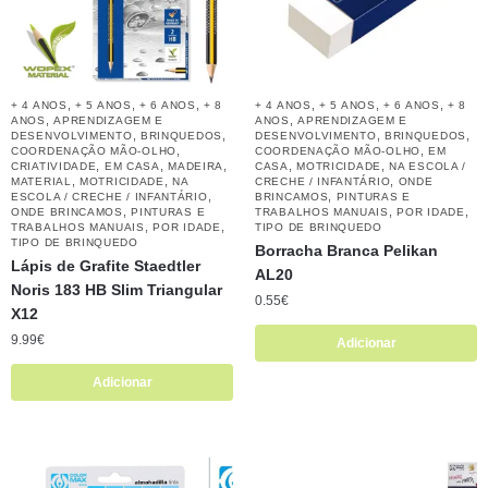
,
,
,
,
,
,
+ 4 ANOS
+ 5 ANOS
+ 6 ANOS
+ 8
+ 4 ANOS
+ 5 ANOS
+ 6 ANOS
+ 8
,
,
ANOS
APRENDIZAGEM E
ANOS
APRENDIZAGEM E
,
,
,
,
DESENVOLVIMENTO
BRINQUEDOS
DESENVOLVIMENTO
BRINQUEDOS
,
,
COORDENAÇÃO MÃO-OLHO
COORDENAÇÃO MÃO-OLHO
EM
,
,
,
,
,
CRIATIVIDADE
EM CASA
MADEIRA
CASA
MOTRICIDADE
NA ESCOLA /
,
,
,
MATERIAL
MOTRICIDADE
NA
CRECHE / INFANTÁRIO
ONDE
,
,
ESCOLA / CRECHE / INFANTÁRIO
BRINCAMOS
PINTURAS E
,
,
,
ONDE BRINCAMOS
PINTURAS E
TRABALHOS MANUAIS
POR IDADE
,
,
TRABALHOS MANUAIS
POR IDADE
TIPO DE BRINQUEDO
TIPO DE BRINQUEDO
Borracha Branca Pelikan
Lápis de Grafite Staedtler
AL20
Noris 183 HB Slim Triangular
0.55
€
X12
9.99
€
Adicionar
Adicionar