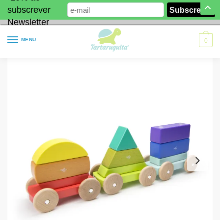
subscrever
Newsletter
MENU
0