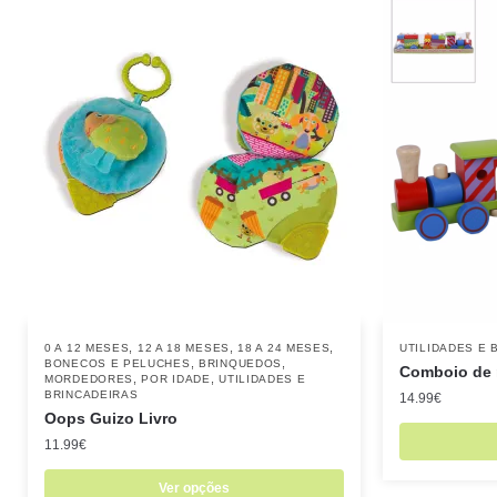
,
,
,
0 A 12 MESES
12 A 18 MESES
18 A 24 MESES
UTILIDADES E 
,
,
BONECOS E PELUCHES
BRINQUEDOS
Comboio de 
,
,
MORDEDORES
POR IDADE
UTILIDADES E
BRINCADEIRAS
14.99
€
Oops Guizo Livro
11.99
€
Ver opções