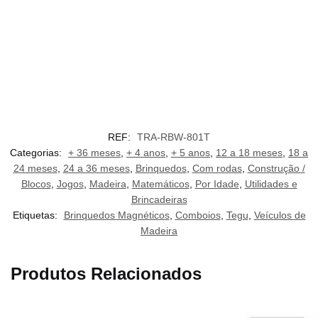
REF:
TRA-RBW-801T
Categorias:
+ 36 meses
,
+ 4 anos
,
+ 5 anos
,
12 a 18 meses
,
18 a
24 meses
,
24 a 36 meses
,
Brinquedos
,
Com rodas
,
Construção /
Blocos
,
Jogos
,
Madeira
,
Matemáticos
,
Por Idade
,
Utilidades e
Brincadeiras
Etiquetas:
Brinquedos Magnéticos
,
Comboios
,
Tegu
,
Veículos de
Madeira
Produtos Relacionados