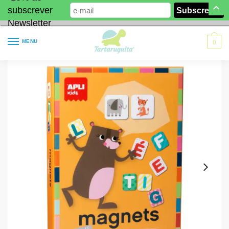
subscrever
Newsletter
MENU
0