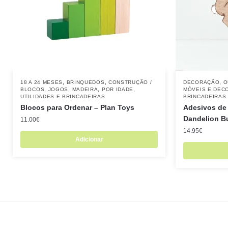
,
,
,
18 A 24 MESES
BRINQUEDOS
CONSTRUÇÃO /
DECORAÇÃO
O
,
,
,
,
BLOCOS
JOGOS
MADEIRA
POR IDADE
MÓVEIS E DEC
UTILIDADES E BRINCADEIRAS
BRINCADEIRAS
Blocos para Ordenar – Plan Toys
Adesivos de
Dandelion B
11.00
€
14.95
€
Adicionar