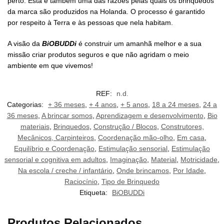
perto. Esta é também uma das razões pelas quais os brinquedos
da marca são produzidos na Holanda. O processo é garantido
por respeito à Terra e às pessoas que nela habitam.
A visão da
BiOBUDDi
é construir um amanhã melhor e a sua
missão criar produtos seguros e que não agridam o meio
ambiente em que vivemos!
REF:
n.d.
Categorias:
+ 36 meses
,
+ 4 anos
,
+ 5 anos
,
18 a 24 meses
,
24 a
36 meses
,
A brincar somos
,
Aprendizagem e desenvolvimento
,
Bio
materiais
,
Brinquedos
,
Construção / Blocos
,
Construtores,
Mecânicos, Carpinteiros
,
Coordenação mão-olho
,
Em casa
,
Equilíbrio e Coordenação
,
Estimulação sensorial
,
Estimulação
sensorial e cognitiva em adultos
,
Imaginação
,
Material
,
Motricidade
,
Na escola / creche / infantário
,
Onde brincamos
,
Por Idade
,
Raciocínio
,
Tipo de Brinquedo
Etiqueta:
BiOBUDDi
Produtos Relacionados