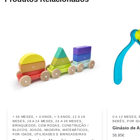
,
,
,
,
+ 36 MESES
+ 4 ANOS
+ 5 ANOS
12 A 18
0 A 12 MESES
,
,
,
,
MESES
18 A 24 MESES
24 A 36 MESES
BEBÉS
POR ID
,
,
BRINQUEDOS
COM RODAS
CONSTRUÇÃO /
Ginásio de 
,
,
,
,
BLOCOS
JOGOS
MADEIRA
MATEMÁTICOS
,
POR IDADE
UTILIDADES E BRINCADEIRAS
56.95
€