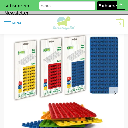
subscrever
Newsletter
MENU
0