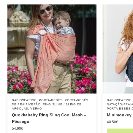
,
,
BABYWEARING
PORTA-BEBÉS
PORTA-BEBÉS
BABYWEARING
,
DE PRAIA/VERÃO
RING SLING / SLING DE
NATAÇÃO/PRAIA
,
ARGOLAS
VERÃO
PORTA-BEBÉS 
Quokkababy Ring Sling Cool Mesh –
Minimonkey M
Pêssego
40.50
€
54.90
€