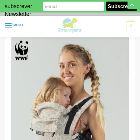
subscrever
Newsletter
MENU
0