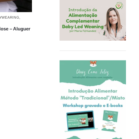
Porta-bebés
COQ6GRUE
Serviços de Babywearing
Cra-Z-Art
YWEARING
,
Têxteis, Móveis e Decoração
Crealign
Utilidades e Brincadeiras
lose – Aluguer
Cubbies
Verão
Delphin
Delta Children
Doddl
DoddleBags
Doidy Cup®
EBULOBO
ECO Brotbox
eco rascals
Educa
Ego Editora
Eigenart
El Saquitos de la Salud