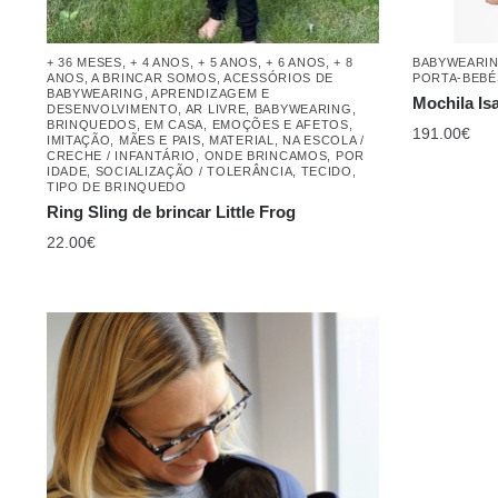
+ 36 MESES
,
+ 4 ANOS
,
+ 5 ANOS
,
+ 6 ANOS
,
+ 8
BABYWEARI
ANOS
,
A BRINCAR SOMOS
,
ACESSÓRIOS DE
PORTA-BEBÉ
BABYWEARING
,
APRENDIZAGEM E
Mochila Is
DESENVOLVIMENTO
,
AR LIVRE
,
BABYWEARING
,
BRINQUEDOS
,
EM CASA
,
EMOÇÕES E AFETOS
,
191.00
€
IMITAÇÃO
,
MÃES E PAIS
,
MATERIAL
,
NA ESCOLA /
CRECHE / INFANTÁRIO
,
ONDE BRINCAMOS
,
POR
IDADE
,
SOCIALIZAÇÃO / TOLERÂNCIA
,
TECIDO
,
TIPO DE BRINQUEDO
Ring Sling de brincar Little Frog
22.00
€