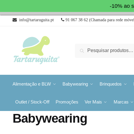
-10% ao s
info@tartaruguita.pt
91 067 38 62 (Chamada para rede móvel
Pesquisa
Alimentação e BLW
Babywearing
Brinquedos
Outlet / Stock-Off
Promoções
Ver Mais
Marcas
Babywearing