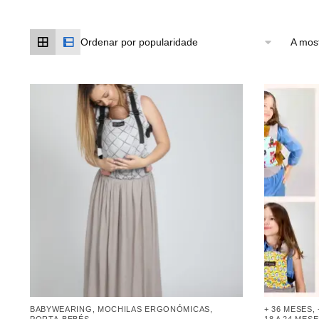
A mos
BABYWEARING
,
MOCHILAS ERGONÓMICAS
,
+ 36 MESES
,
PORTA-BEBÉS
18 A 24 MES