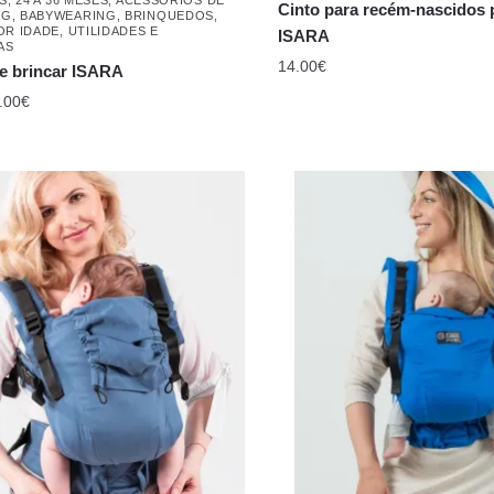
Cinto para recém-nascidos 
NG
,
BABYWEARING
,
BRINQUEDOS
,
OR IDADE
,
UTILIDADES E
ISARA
AS
14.00
€
e brincar ISARA
.00
€