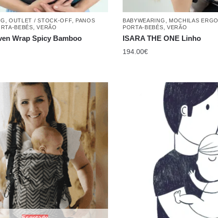
NG
,
OUTLET / STOCK-OFF
,
PANOS
BABYWEARING
,
MOCHILAS ERG
RTA-BEBÉS
,
VERÃO
PORTA-BEBÉS
,
VERÃO
en Wrap Spicy Bamboo
ISARA THE ONE Linho
194.00
€
Esgotado