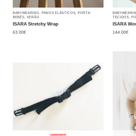
BABYWEARING
,
PANOS ELÁSTICOS
,
PORTA-
BABYWEARI
BEBÉS
,
VERÃO
TECIDOS
,
PO
ISARA Stretchy Wrap
ISARA Wov
63.00
€
144.00
€
Esgotado