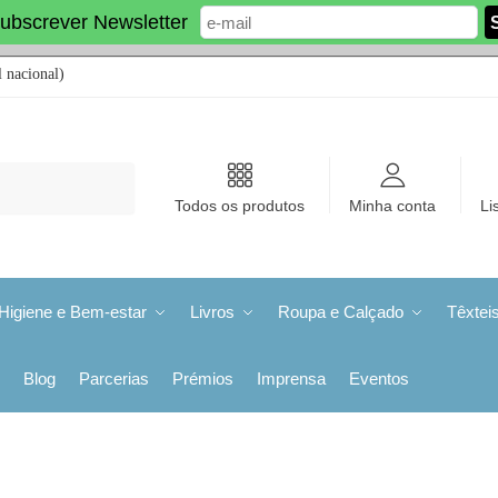
ubscrever Newsletter
 nacional)
Todos os produtos
Minha conta
Li
Higiene e Bem-estar
Livros
Roupa e Calçado
Têxtei
Blog
Parcerias
Prémios
Imprensa
Eventos