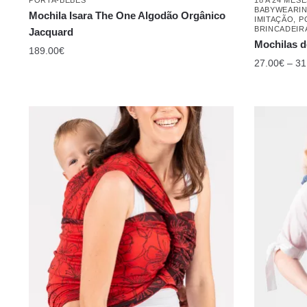
BABYWEARI
Mochila Isara The One Algodão Orgânico
IMITAÇÃO
,
P
BRINCADEIR
Jacquard
Mochilas d
189.00
€
27.00
€
–
31