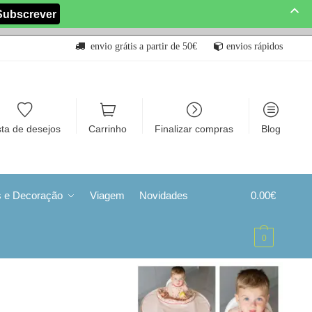
envio grátis a partir de 50€
envios rápidos
sta de desejos
Carrinho
Finalizar compras
Blog
s e Decoração
Viagem
Novidades
0.00
€
0