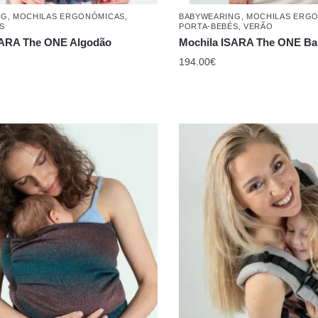
NG
,
MOCHILAS ERGONÓMICAS
,
BABYWEARING
,
MOCHILAS ERG
S
PORTA-BEBÉS
,
VERÃO
SARA The ONE Algodão
Mochila ISARA The ONE B
194.00
€