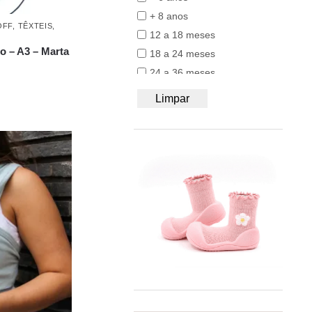
50/56
BB&Co
+ 8 anos
62/68
OFF
,
TÊXTEIS,
Bblüv
12 a 18 meses
74/80
Beach & Bandits
o – A3 – Marta
18 a 24 meses
86/92
Beyona
24 a 36 meses
A4
BiOBUDDi
Acessórios de Babywearing
Limpar
Bobbi Ravioli
Aluguer de porta bebés
Bodywear Beeren
Ar Livre
BOHOPANNA
Babywearing
Booksmile
Brinquedos
BS Toys
Decoração
Bumbo
Imitação
BundleBean
Mochilas ergonómicas
Carl Oscar®
Outlet / Stock-Off
Cayro
Panos elásticos
Chilly's
Panos tecidos
Close Parent
Por Idade
Colorino