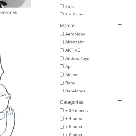
25,5
ONÓMICAS
,
1 a 3 anos
19-20
Marcas
21
AeroMoov
21,5-22,5
Affenzahn
22
AKTIVE
23
Andreu Toys
23/24
Apli
24-25,5
Attipas
25
Babu
26/27
BabyMocs
28
Babywoods
Categorias
29/30
BACIUZZI
+ 36 meses
3 a 6 anos
Baghera
+ 4 anos
31
Bambo Nature
+ 5 anos
32/33
BAZAR BIZAR
+ 6 anos