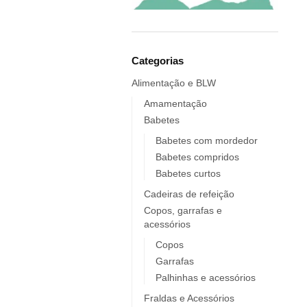
Elobra KIDS
Endro
Europrice
Everyday Baby
Categorias
ezpz
Alimentação e BLW
Fidella
Amamentação
FIIL
Babetes
FOOOTY
Babetes com mordedor
FRESK
Babetes compridos
FÜRNIS
Babetes curtos
Giotto / Giotto be-bè
Cadeiras de refeição
Gloop
Copos, garrafas e
acessórios
Goula
Grabease
Copos
Garrafas
grums
Palhinhas e acessórios
Haakaa
HappyBear Diapers
Fraldas e Acessórios