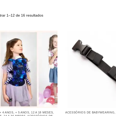
trar 1–12 de 16 resultados
+ 4 ANOS
,
+ 5 ANOS
,
12 A 18 MESES
,
ACESSÓRIOS DE BABYWEARING
ES
,
24 A 36 MESES
,
ACESSÓRIOS DE