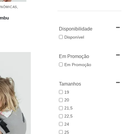
ONÓMICAS
,
ambu
Disponibilidade
Disponível
Em Promoção
Em Promoção
Tamanhos
19
20
21,5
22,5
24
25