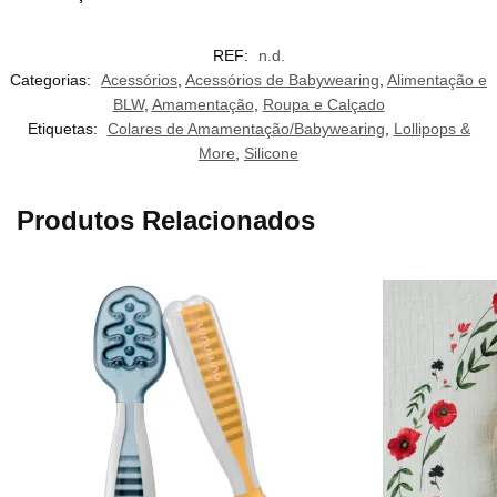
REF:
n.d.
Categorias:
Acessórios
,
Acessórios de Babywearing
,
Alimentação e
BLW
,
Amamentação
,
Roupa e Calçado
Etiquetas:
Colares de Amamentação/Babywearing
,
Lollipops &
More
,
Silicone
Produtos Relacionados