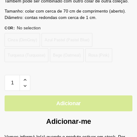
Também pode ser combinado com outro colar de outra coleção.
Tamanho: colar com cerca de 70 cm de comprimento (aberto).
Diâmetro: contas redondas com cerca de 1 cm.
No selection
COR
:
Cinza (DimGray)
Azul Pastel (Pastel Blue)
Turquesa (Turquoise)
Bege (Oatmeal)
Rosa (Pink)
Adicionar
Adicionar-me
Vamos informá-lo(a) quando o produto estiver em stock. Por