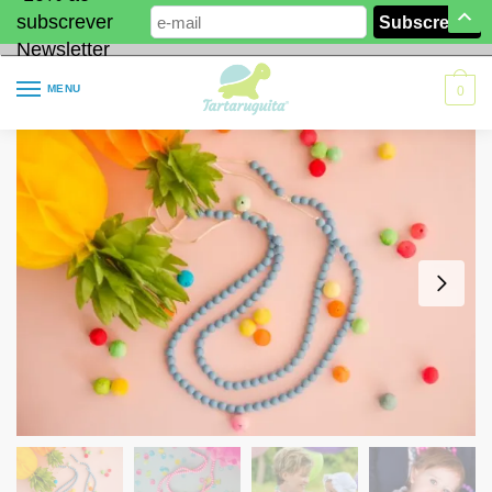
subscrever
Newsletter
MENU
0