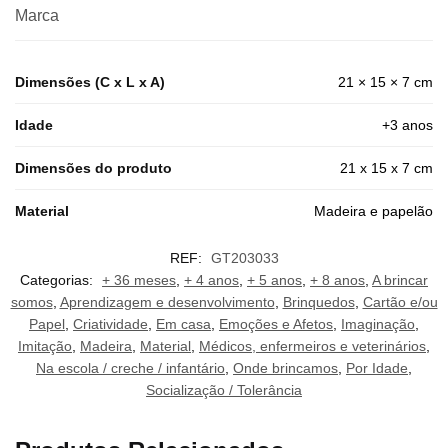
Marca
Dimensões (C x L x A)
21 × 15 × 7 cm
Idade
+3 anos
Dimensões do produto
21 x 15 x 7 cm
Material
Madeira e papelão
REF:
GT203033
Categorias:
+ 36 meses
,
+ 4 anos
,
+ 5 anos
,
+ 8 anos
,
A brincar
somos
,
Aprendizagem e desenvolvimento
,
Brinquedos
,
Cartão e/ou
Papel
,
Criatividade
,
Em casa
,
Emoções e Afetos
,
Imaginação
,
Imitação
,
Madeira
,
Material
,
Médicos, enfermeiros e veterinários
,
Na escola / creche / infantário
,
Onde brincamos
,
Por Idade
,
Socialização / Tolerância