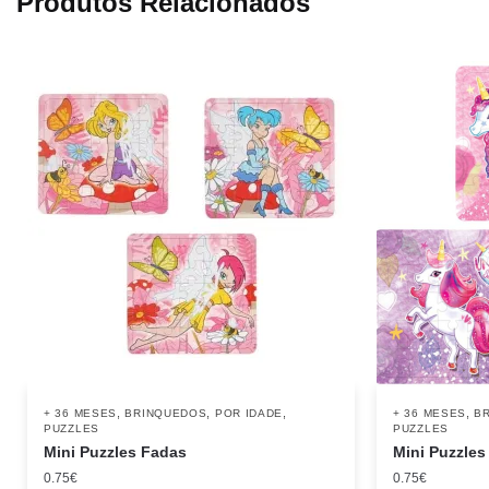
Produtos Relacionados
,
,
,
,
+ 36 MESES
BRINQUEDOS
POR IDADE
+ 36 MESES
B
PUZZLES
PUZZLES
Mini Puzzles Fadas
Mini Puzzles
0.75
€
0.75
€