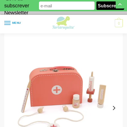
subscrever
Newsletter
MENU
0