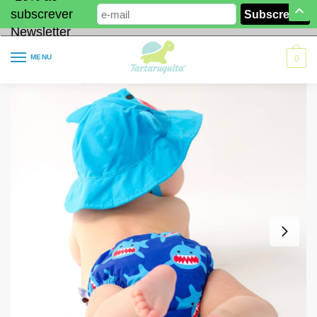
subscrever
Newsletter
MENU
0