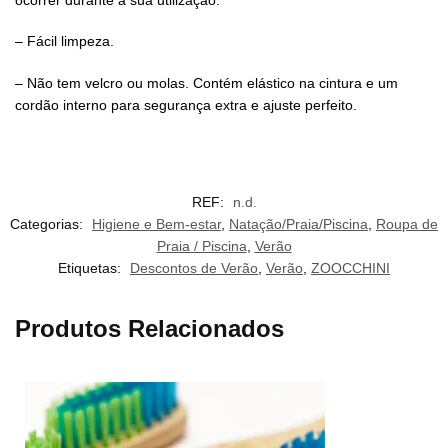
– Fácil limpeza.
– Não tem velcro ou molas. Contém elástico na cintura e um
cordão interno para segurança extra e ajuste perfeito.
REF:
n.d.
Categorias:
Higiene e Bem-estar
,
Natação/Praia/Piscina
,
Roupa de
Praia / Piscina
,
Verão
Etiquetas:
Descontos de Verão
,
Verão
,
ZOOCCHINI
Produtos Relacionados