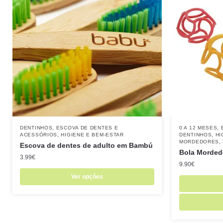
,
,
DENTINHOS
ESCOVA DE DENTES E
0 A 12 MESES
,
,
ACESSÓRIOS
HIGIENE E BEM-ESTAR
DENTINHOS
HI
,
MORDEDORES
Escova de dentes de adulto em Bambú
Bola Mordedo
3.99
€
9.90
€
Ver opções