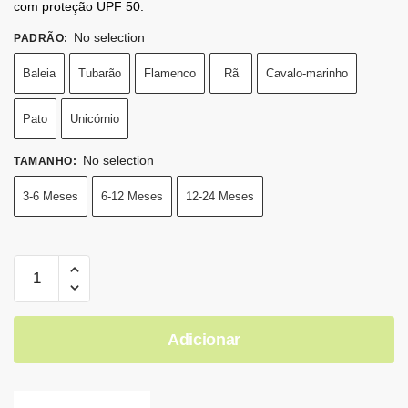
com proteção UPF 50.
No selection
PADRÃO
:
Baleia
Tubarão
Flamenco
Rã
Cavalo-marinho
Pato
Unicórnio
No selection
TAMANHO
:
3-6 Meses
6-12 Meses
12-24 Meses
Adicionar